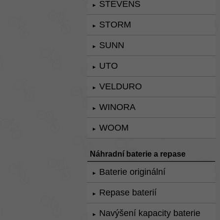
STEVENS
►
STORM
►
SUNN
►
UTO
►
VELDURO
►
WINORA
►
WOOM
►
Náhradní baterie a repase
Baterie originální
►
Repase baterií
►
Navýšení kapacity baterie
►