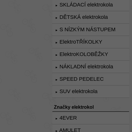
SKLÁDACÍ elektrokola
►
DĚTSKÁ elektrokola
►
S NÍZKÝM NÁSTUPEM
►
ElektroTŘÍKOLKY
►
ElektroKOLOBĚŽKY
►
NÁKLADNÍ elektrokola
►
SPEED PEDELEC
►
SUV elektrokola
►
Značky elektrokol
4EVER
►
AMULET
►