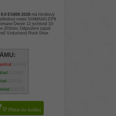
8.0 ES806 2026
má hliníkový
 středový motor SHIMANO EP8
imano Deore 12 rychlostí 10-
n 203mm. Odpružení zajistí
umič Vzduchový Rock Shox
RÁMU:
jednat
[14068]
sklad
[14069]
klad
[14070]
 sklad
[14071]
Přidat do košíku