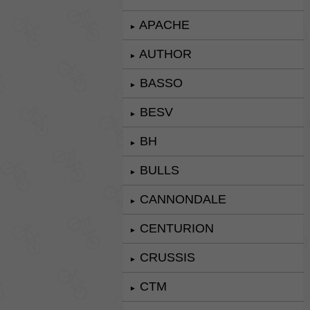
APACHE
►
AUTHOR
►
BASSO
►
BESV
►
BH
►
BULLS
►
CANNONDALE
►
CENTURION
►
CRUSSIS
►
CTM
►