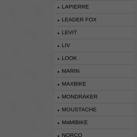
LAPIERRE
►
LEADER FOX
►
LEVIT
►
LIV
►
LOOK
►
MARIN
►
MAXBIKE
►
MONDRAKER
►
MOUSTACHE
►
MaMiBIKE
►
NORCO
►