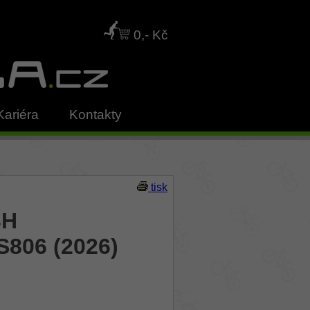
0,- Kč
Kariéra
Kontakty
tisk
BH
S806 (2026)