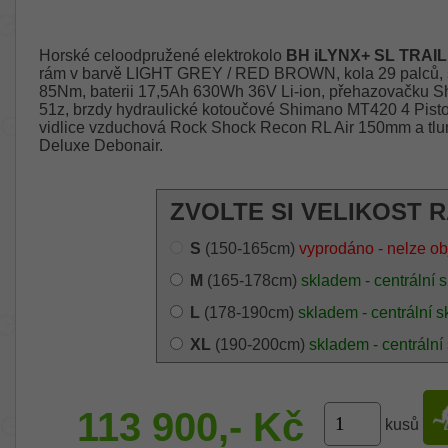
Horské celoodpružené elektrokolo
BH iLYNX+ SL TRAIL 
rám v barvě LIGHT GREY / RED BROWN, kola 29 palců,
85Nm, baterii 17,5Ah 630Wh 36V Li-ion, přehazovačku Sh
51z, brzdy hydraulické kotoučové Shimano MT420 4 Pisto
vidlice vzduchová Rock Shock Recon RL Air 150mm a tl
Deluxe Debonair.
ZVOLTE SI VELIKOST 
S
(150-165cm)
vyprodáno - nelze ob
M
(165-178cm)
skladem - centrální 
L
(178-190cm)
skladem - centrální s
XL
(190-200cm)
skladem - centrální
113 900,- Kč
kusů