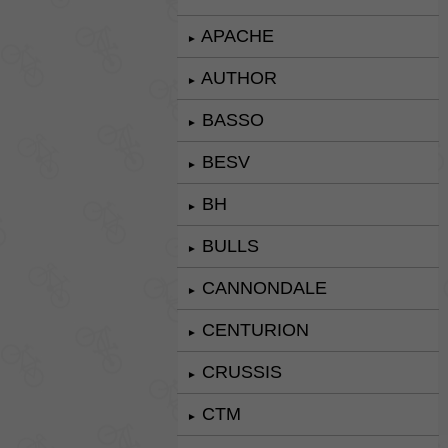
APACHE
►
AUTHOR
►
BASSO
►
BESV
►
BH
►
BULLS
►
CANNONDALE
►
CENTURION
►
CRUSSIS
►
CTM
►