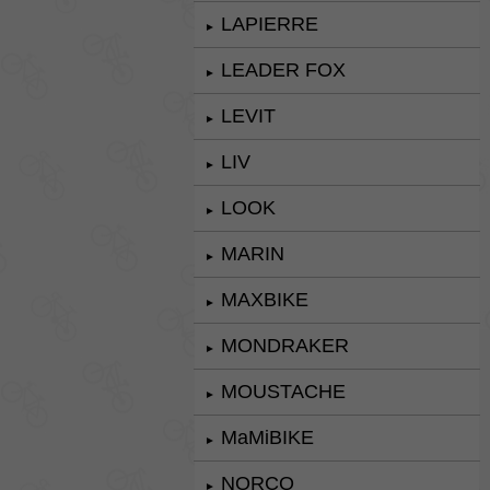
LAPIERRE
►
LEADER FOX
►
LEVIT
►
LIV
►
LOOK
►
MARIN
►
MAXBIKE
►
MONDRAKER
►
MOUSTACHE
►
MaMiBIKE
►
NORCO
►