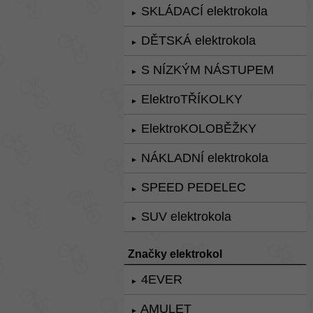
SKLÁDACÍ elektrokola
►
DĚTSKÁ elektrokola
►
S NÍZKÝM NÁSTUPEM
►
ElektroTŘÍKOLKY
►
ElektroKOLOBĚŽKY
►
NÁKLADNÍ elektrokola
►
SPEED PEDELEC
►
SUV elektrokola
►
Značky elektrokol
4EVER
►
AMULET
►