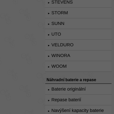
STEVENS
►
STORM
►
SUNN
►
UTO
►
VELDURO
►
WINORA
►
WOOM
►
Náhradní baterie a repase
Baterie originální
►
Repase baterií
►
Navýšení kapacity baterie
►