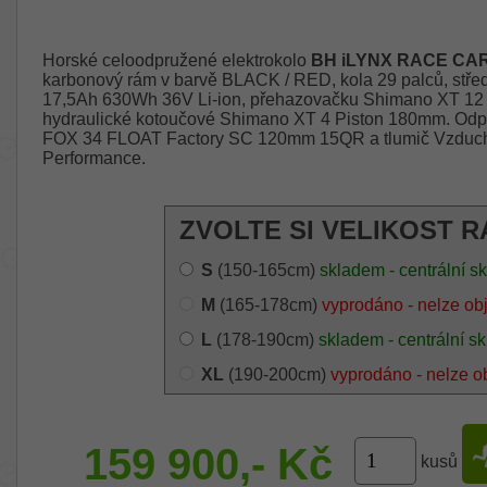
Horské celoodpružené elektrokolo
BH iLYNX RACE CAR
karbonový rám v barvě BLACK / RED, kola 29 palců, stře
17,5Ah 630Wh 36V Li-ion, přehazovačku Shimano XT 12 r
hydraulické kotoučové Shimano XT 4 Piston 180mm. Odpru
FOX 34 FLOAT Factory SC 120mm 15QR a tlumič Vzdu
Performance.
ZVOLTE SI VELIKOST R
S
(150-165cm)
skladem - centrální s
M
(165-178cm)
vyprodáno - nelze ob
L
(178-190cm)
skladem - centrální sk
XL
(190-200cm)
vyprodáno - nelze o
159 900,- Kč
kusů