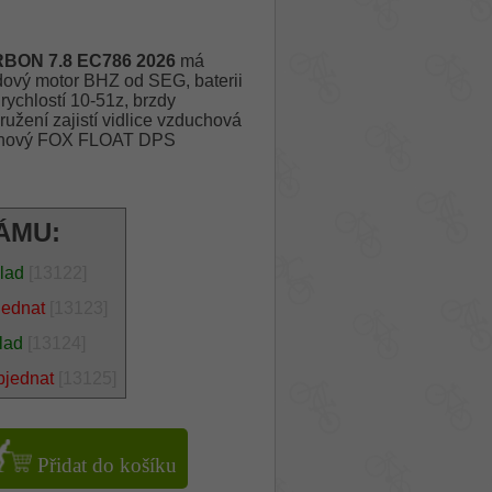
BON 7.8 EC786 2026
má
dový motor BHZ od SEG, baterii
ychlostí 10-51z, brzdy
žení zajistí vidlice vzduchová
chový FOX FLOAT DPS
ÁMU:
klad
[13122]
jednat
[13123]
lad
[13124]
bjednat
[13125]
Přidat do košíku