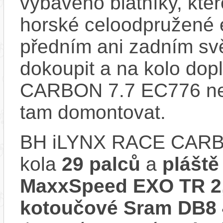
vybaveno blatníky, kter
horské celoodpružené 
předním ani zadním svě
dokoupit a na kolo do
CARBON 7.7 EC776 nem
tam domontovat.
BH iLYNX RACE CARB
kola
29 palců
a
pláště
MaxxSpeed EXO TR 2
kotoučové Sram DB8 