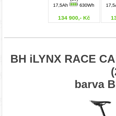
17,5Ah
630Wh
17,
134 900,- Kč
1
BH iLYNX RACE CA
barva 