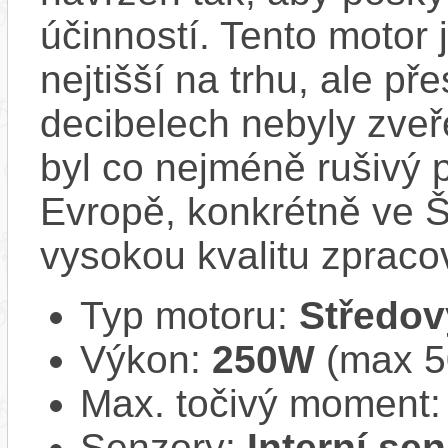
účinností​. Tento motor 
nejtišší na trhu, ale př
decibelech nebyly zveř
byl co nejméně rušivý 
Evropě, konkrétně ve Š
vysokou kvalitu zpracov
Typ motoru:
Středov
Výkon:
250W
(max 50
Max. točivý moment
Senzory:
Interní se