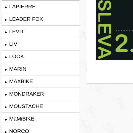
LAPIERRE
►
LEADER FOX
►
LEVIT
►
LIV
►
LOOK
►
MARIN
►
MAXBIKE
►
MONDRAKER
►
MOUSTACHE
►
MaMiBIKE
►
NORCO
►