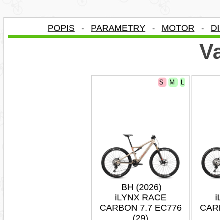
POPIS
PARAMETRY
MOTOR
D
-
-
-
Va
S
M
L
BH (2026)
iLYNX RACE
i
CARBON 7.7 EC776
CAR
(29)