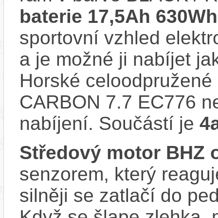
baterie 17,5Ah 630Wh
sportovní vzhled elektr
a je možné ji nabíjet ja
Horské celoodpružené
CARBON 7.7 EC776 ne
nabíjení. Součástí je
4
Středový motor BHZ 
senzorem, který reaguje
silněji se zatlačí do p
Když se šlape zlehka, 