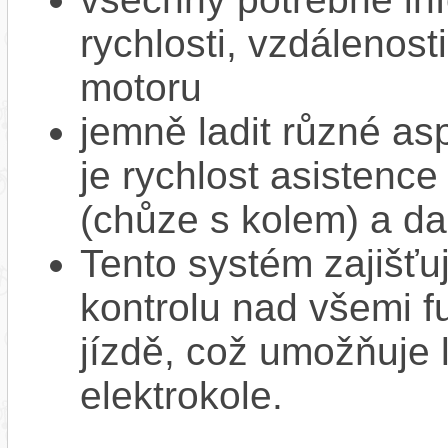
rychlosti, vzdálenost
motoru
jemně ladit různé as
je rychlost asistence
(chůze s kolem) a da
Tento systém zajišť
kontrolu nad všemi f
jízdě, což umožňuje l
elektrokole.