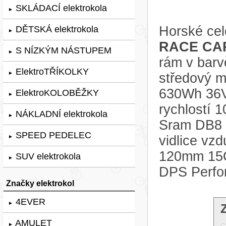
SKLÁDACÍ elektrokola
►
Horské cel
DĚTSKÁ elektrokola
►
RACE CAR
S NÍZKÝM NÁSTUPEM
►
rám v barv
ElektroTŘÍKOLKY
►
středový m
630Wh 36V
ElektroKOLOBĚŽKY
►
rychlostí 
NÁKLADNÍ elektrokola
►
Sram DB8 4
SPEED PEDELEC
vidlice v
►
120mm 15Q
SUV elektrokola
►
DPS Perfo
Značky elektrokol
4EVER
►
AMULET
►