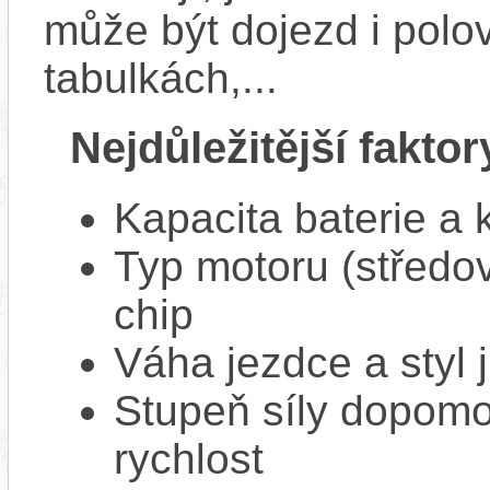
může být dojezd i polo
tabulkách,...
Nejdůležitější faktor
Kapacita baterie a 
Typ motoru (středov
chip
Váha jezdce a styl j
Stupeň síly dopomo
rychlost