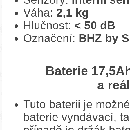
Váha:
2,1 kg
Hlučnost:
< 50 dB
Označení:
BHZ by 
Baterie 17,5A
a reá
Tuto baterii je možné
baterie vyndávací, t
případě je držák bat