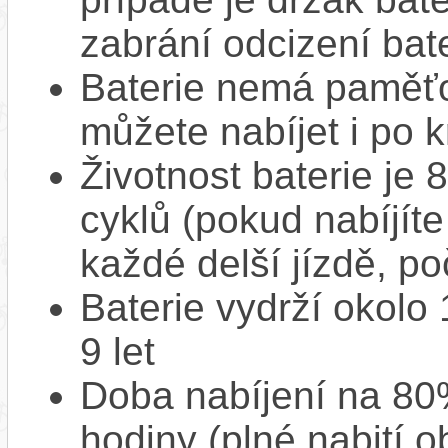
zabrání odcizení bate
Baterie nemá paměťov
můžete nabíjet i po k
Životnost baterie je 
cyklů (pokud nabíjíte
každé delší jízdě, po
Baterie vydrží okolo
9 let
Doba nabíjení na 80%
hodiny (plné nabití o