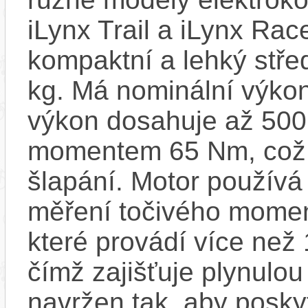
iLynx Trail a iLynx Ra
kompaktní a lehký stře
kg. Má nominální výko
výkon dosahuje až 500
momentem 65 Nm, což za
šlapání. Motor používá
měření točivého moment
které provádí více než
čímž zajišťuje plynulou 
navržen tak, aby posky