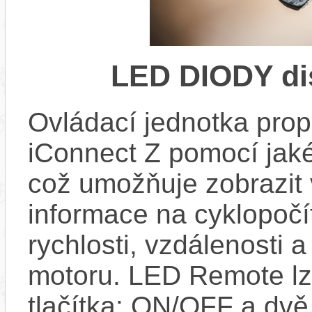
LED DIODY di
Ovládací jednotka propo
iConnect Z pomocí jaké
což umožňuje zobrazit
informace na cyklopočít
rychlosti, vzdálenosti 
motoru. LED Remote lze 
tlačítka: ON/OFF a dv