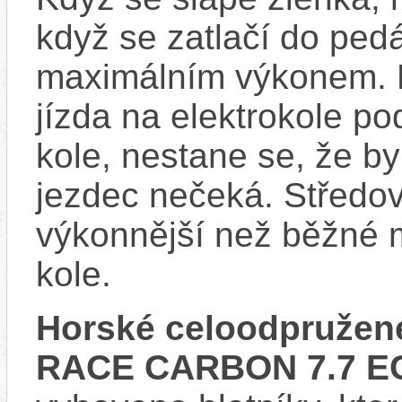
když se zatlačí do ped
maximálním výkonem. D
jízda na elektrokole p
kole, nestane se, že by
jezdec nečeká. Středov
výkonnější než běžné 
kole.
Horské celoodpružené
RACE CARBON 7.7 EC