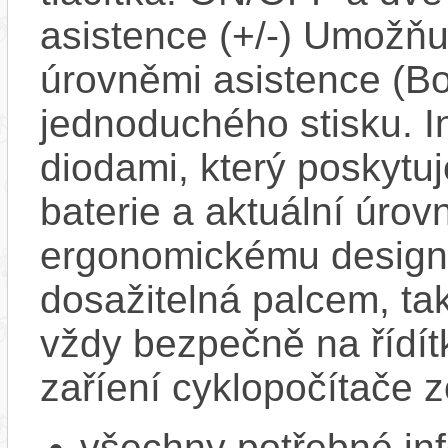
asistence (+/-) Umožň
úrovněmi asistence (Bo
jednoduchého stisku. I
diodami, který poskytuj
baterie a aktuální úrov
ergonomickému designu
dosažitelná palcem, ta
vždy bezpečně na řídít
zaříení cyklopočítače 
všechny potřebné in