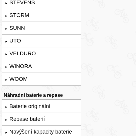
STEVENS
►
STORM
►
SUNN
►
UTO
►
VELDURO
►
WINORA
►
WOOM
►
Náhradní baterie a repase
Baterie originální
►
Repase baterií
►
Navýšení kapacity baterie
►