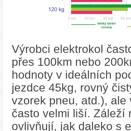
Výrobci elektrokol čas
přes 100km nebo 200km
hodnoty v ideálních p
jezdce 45kg, rovný čistý
vzorek pneu, atd.), ale
často velmi liší. Zálež
ovlivňují, jak daleko s