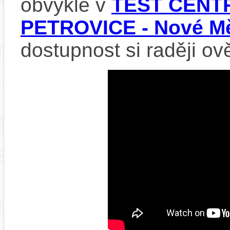
obvykle v
TEST CENTR
PETROVICE - Nové Mě
dostupnost si raději ov