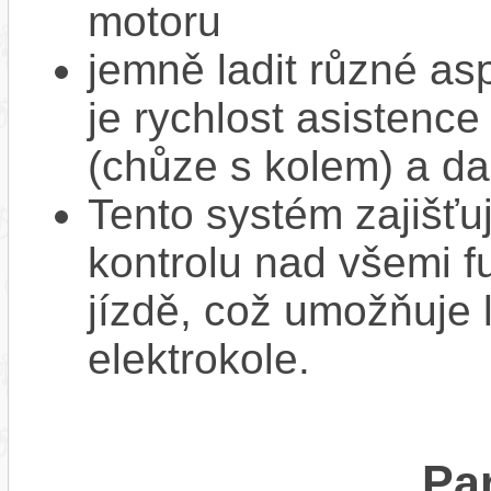
motoru
jemně ladit různé as
je rychlost asistence
(chůze s kolem) a da
Tento systém zajišť
kontrolu nad všemi f
jízdě, což umožňuje l
elektrokole.
Pa