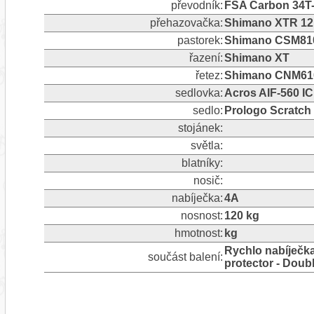
převodník:
FSA Carbon 34
přehazovačka:
Shimano XTR 12 
pastorek:
Shimano CSM810
řazení:
Shimano XT
řetez:
Shimano CNM61
sedlovka:
Acros AIF-560 I
sedlo:
Prologo Scratch
stojánek:
světla:
blatníky:
nosič:
nabíječka:
4A
nosnost:
120 kg
hmotnost:
kg
Rychlo nabíječka
součást balení:
protector - Doubl