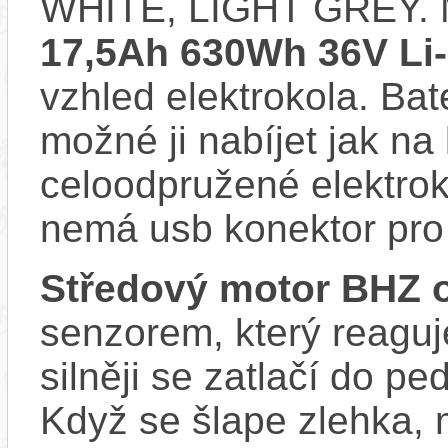
WHITE, LIGHT GREY. 
17,5Ah 630Wh 36V Li-
vzhled elektrokola. Bat
možné ji nabíjet jak na
celoodpružené elektr
nemá usb konektor pro 
Středový motor BHZ 
senzorem, který reaguje
silněji se zatlačí do p
Když se šlape zlehka, 