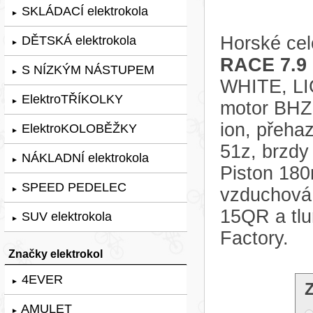
SKLÁDACÍ elektrokola
►
Horské cel
DĚTSKÁ elektrokola
►
RACE 7.9
S NÍZKÝM NÁSTUPEM
►
WHITE, LI
ElektroTŘÍKOLKY
►
motor BHZ 
ion, přeha
ElektroKOLOBĚŽKY
►
51z, brzdy
NÁKLADNÍ elektrokola
►
Piston 180
SPEED PEDELEC
vzduchová
►
15QR a tl
SUV elektrokola
►
Factory.
Značky elektrokol
4EVER
►
AMULET
►