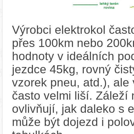
Výrobci elektrokol čas
přes 100km nebo 200km
hodnoty v ideálních p
jezdce 45kg, rovný čistý
vzorek pneu, atd.), ale
často velmi liší. Zálež
ovlivňují, jak daleko s
může být dojezd i polo