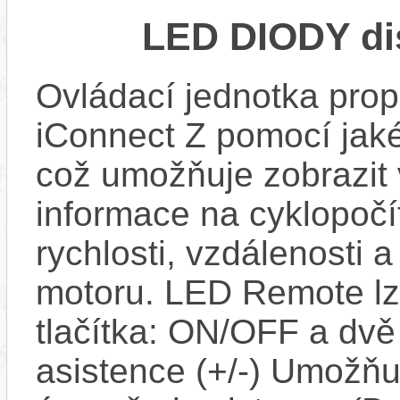
LED DIODY di
Ovládací jednotka propo
iConnect Z pomocí jaké
což umožňuje zobrazit
informace na cyklopočít
rychlosti, vzdálenosti 
motoru. LED Remote lze 
tlačítka: ON/OFF a dv
asistence (+/-) Umožň