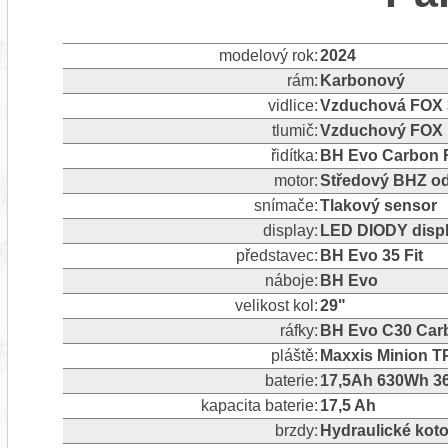
modelový rok:
2024
rám:
Karbonový
vidlice:
Vzduchová FOX 
tlumič:
Vzduchový FOX 
řidítka:
BH Evo Carbon 
motor:
Středový BHZ o
snímače:
Tlakový sensor
display:
LED DIODY displ
představec:
BH Evo 35 Fit
náboje:
BH Evo
velikost kol:
29"
ráfky:
BH Evo C30 Car
pláště:
Maxxis Minion TP
baterie:
17,5Ah 630Wh 36
kapacita baterie:
17,5 Ah
brzdy:
Hydraulické kot