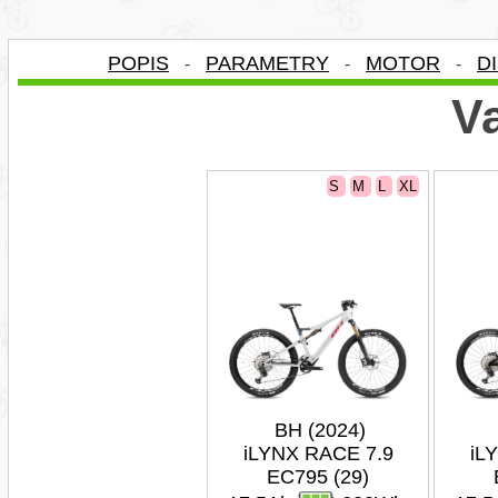
POPIS
PARAMETRY
MOTOR
D
-
-
-
Va
S
M
L
XL
BH (2024)
iLYNX RACE 7.9
iL
EC795 (29)