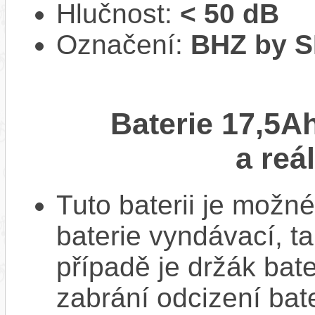
Hlučnost:
< 50 dB
Označení:
BHZ by 
Baterie 17,5A
a reá
Tuto baterii je možné
baterie vyndávací, t
případě je držák bat
zabrání odcizení bate