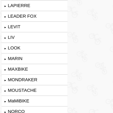
LAPIERRE
►
LEADER FOX
►
LEVIT
►
LIV
►
LOOK
►
MARIN
►
MAXBIKE
►
MONDRAKER
►
MOUSTACHE
►
MaMiBIKE
►
NORCO
►