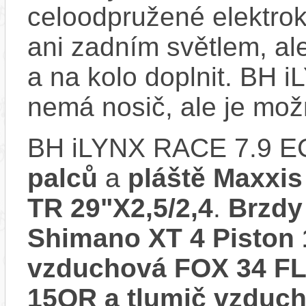
celoodpružené elektro
ani zadním světlem, ale
a na kolo doplnit. BH
nemá nosič, ale je mo
BH iLYNX RACE 7.9 E
palců
a
pláště Maxxis
TR 29"X2,5/2,4
.
Brzdy
Shimano XT 4 Pisto
vzduchová FOX 34 F
15QR a tlumič vzdu