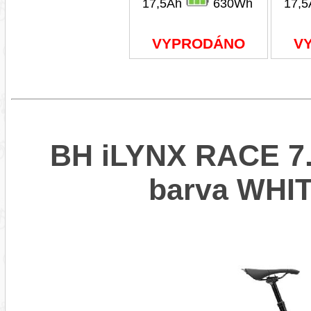
17,5Ah
630Wh
17,
VYPRODÁNO
V
BH iLYNX RACE 7.
barva WHI