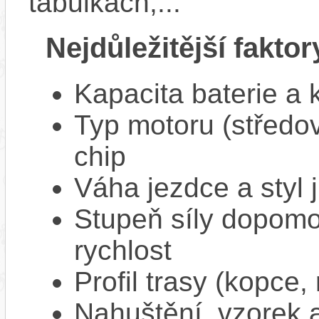
tabulkách,...
Nejdůležitější faktor
Kapacita baterie a 
Typ motoru (středov
chip
Váha jezdce a styl j
Stupeň síly dopomo
rychlost
Profil trasy (kopce,
Nahuštění, vzorek a