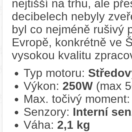
nejtišší na trhu, ale př
decibelech nebyly zveř
byl co nejméně rušivý 
Evropě, konkrétně ve Š
vysokou kvalitu zpracov
Typ motoru:
Středov
Výkon:
250W
(max 50
Max. točivý moment
Senzory:
Interní se
Váha:
2,1 kg