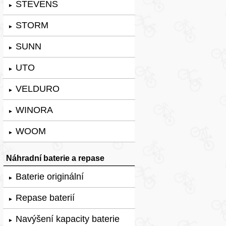
STEVENS
►
STORM
►
SUNN
►
UTO
►
VELDURO
►
WINORA
►
WOOM
►
Náhradní baterie a repase
Baterie originální
►
Repase baterií
►
Navýšení kapacity baterie
►