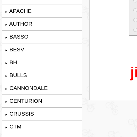
APACHE
►
AUTHOR
►
BASSO
►
BESV
►
BH
►
j
BULLS
►
CANNONDALE
►
CENTURION
►
CRUSSIS
►
CTM
►