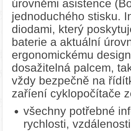
úrovněmi asistence (Bo
jednoduchého stisku. I
diodami, který poskytuj
baterie a aktuální úrov
ergonomickému designu
dosažitelná palcem, ta
vždy bezpečně na řídít
zaříení cyklopočítače 
všechny potřebné in
rychlosti, vzdálenost