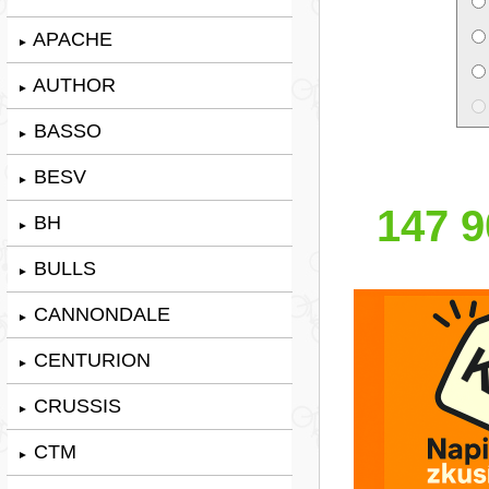
APACHE
►
AUTHOR
►
BASSO
►
BESV
►
147 9
BH
►
BULLS
►
CANNONDALE
►
CENTURION
►
CRUSSIS
►
CTM
►