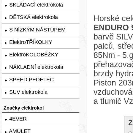
SKLÁDACÍ elektrokola
►
Horské cel
DĚTSKÁ elektrokola
►
ENDURO 9
S NÍZKÝM NÁSTUPEM
►
barvě SIL
ElektroTŘÍKOLKY
►
palců, stř
85Nm - 5.g
ElektroKOLOBĚŽKY
►
přehazovač
NÁKLADNÍ elektrokola
►
brzdy hyd
SPEED PEDELEC
Piston 203
►
vzduchov
SUV elektrokola
►
a tlumič 
Značky elektrokol
4EVER
►
Z
AMULET
►