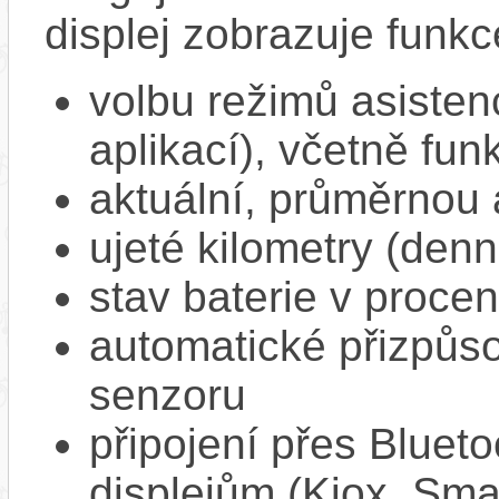
displej zobrazuje funkc
volbu režimů asisten
aplikací), včetně f
aktuální, průměrnou 
ujeté kilometry (denn
stav baterie v proce
automatické přizpůs
senzoru
připojení přes Bluet
displejům (Kiox, Sm