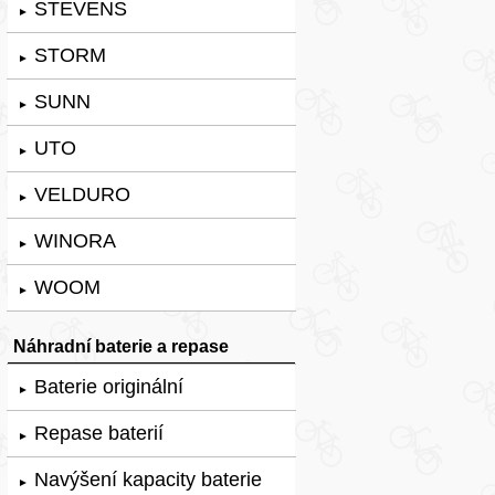
STEVENS
►
STORM
►
SUNN
►
UTO
►
VELDURO
►
WINORA
►
WOOM
►
Náhradní baterie a repase
Baterie originální
►
Repase baterií
►
Navýšení kapacity baterie
►