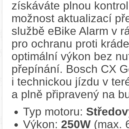
získáváte plnou kontro
možnost aktualizací pře
službě eBike Alarm v r
pro ochranu proti krád
optimální výkon bez nu
přepínání. Bosch CX Ge
i technickou jízdu v ter
a plně připravený na b
Typ motoru:
Středov
Výkon:
250W
(max. 