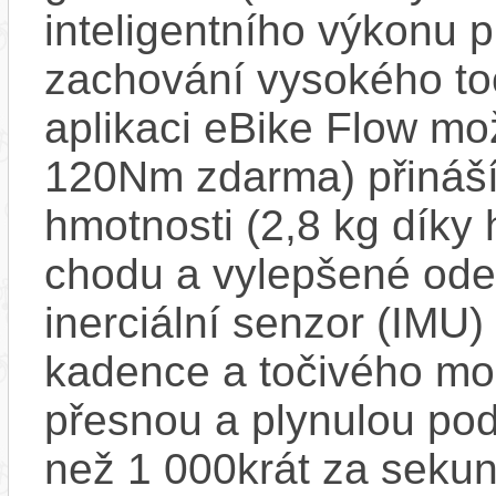
inteligentního výkonu pr
zachování vysokého t
aplikaci eBike Flow m
120Nm zdarma) přináší
hmotnosti (2,8 kg díky 
chodu a vylepšené ode
inerciální senzor (IMU) 
kadence a točivého m
přesnou a plynulou pod
než 1 000krát za sekun