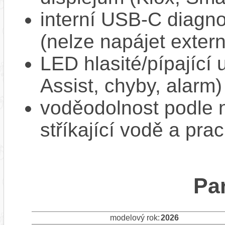
interní USB‑C diagnos
(nelze napájet extern
LED hlasité/pípající
Assist, chyby, alarm)
voděodolnost podle n
stříkající vodě a pra
Pa
modelový rok:
2026