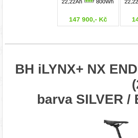
22,22Ah
800Wh
22,2
147 900,- Kč
1
BH iLYNX+ NX END
barva SILVER /