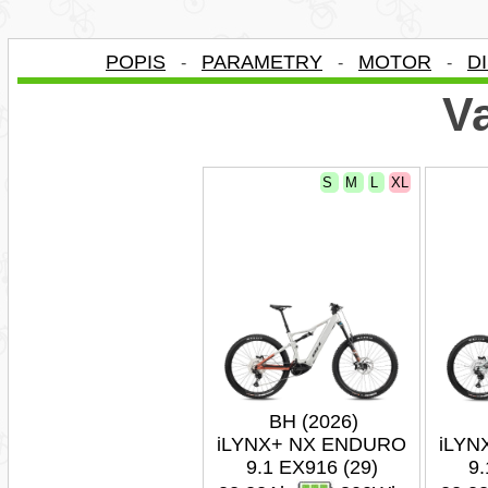
POPIS
PARAMETRY
MOTOR
D
-
-
-
Va
S
M
L
XL
BH (2026)
iLYNX+ NX ENDURO
iLYN
9.1 EX916 (29)
9.