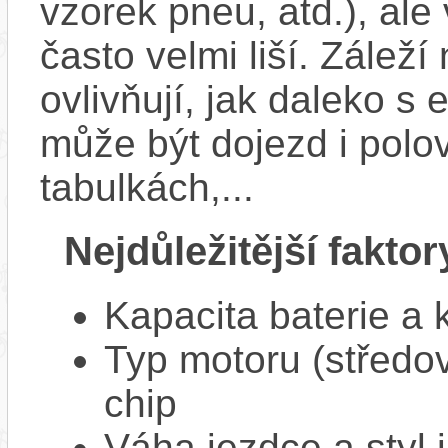
vzorek pneu, atd.), ale
často velmi liší. Zálež
ovlivňují, jak daleko s
může být dojezd i polo
tabulkách,...
Nejdůležitější faktor
Kapacita baterie a 
Typ motoru (středov
chip
Váha jezdce a styl j