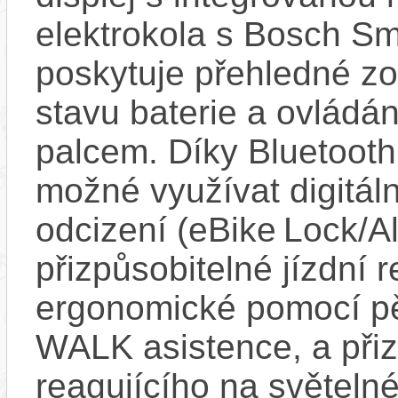
elektrokola s Bosch Sm
poskytuje přehledné zob
stavu baterie a ovládán
palcem. Díky Bluetooth 
možné využívat digitáln
odcizení (eBike Lock/Al
přizpůsobitelné jízdní r
ergonomické pomocí pět
WALK asistence, a přiz
reagujícího na světel