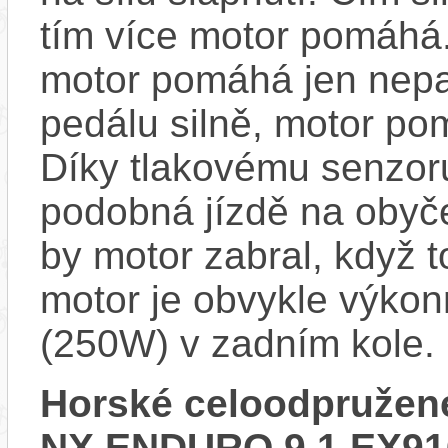
tím více motor pomáhá.
motor pomáhá jen nepat
pedálu silně, motor p
Díky tlakovému senzoru
podobná jízdě na obyče
by motor zabral, když 
motor je obvykle výkon
(250W) v zadním kole.
Horské celoodpružené
NX ENDURO 9.1 EX91