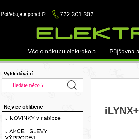
722 301 302
Potřebujete poradit?
Vše o nákupu elektrokola
Půjčovna a
Vyhledávání
Nejvíce oblíbené
iLYNX+
NOVINKY v nabídce
►
AKCE - SLEVY -
►
VÝPRODEJ