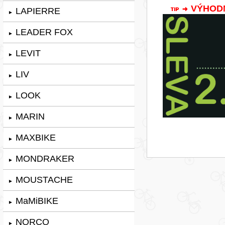
VÝHODNÁ
LAPIERRE
►
LEADER FOX
►
LEVIT
►
LIV
►
LOOK
►
MARIN
►
MAXBIKE
►
MONDRAKER
►
MOUSTACHE
►
MaMiBIKE
►
NORCO
►