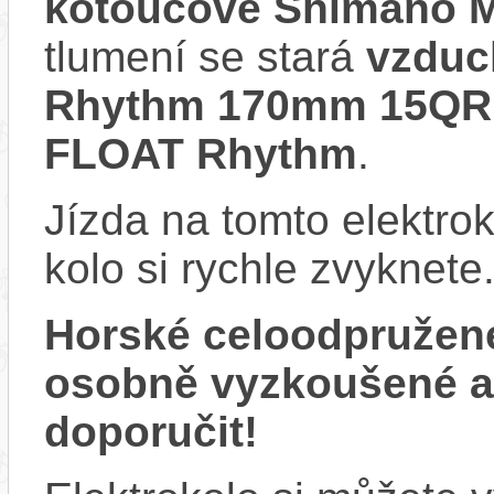
kotoučové Shimano 
tlumení se stará
vzduc
Rhythm 170mm 15QR 
FLOAT Rhythm
.
Jízda na tomto elektrok
kolo si rychle zvyknete
Horské celoodpružen
osobně vyzkoušené 
doporučit!