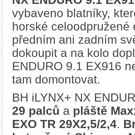
vybaveno blatníky, kter
horské celoodpružené 
předním ani zadním svě
dokoupit a na kolo dop
ENDURO 9.1 EX916 nem
tam domontovat.
BH iLYNX+ NX ENDURO
29 palců
a
pláště Max
EXO TR 29X2,5/2,4
.
B