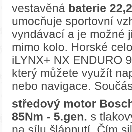
vestavěná
baterie 22,
umocňuje sportovní vzhl
vyndávací a je možné ji 
mimo kolo. Horské cel
iLYNX+ NX ENDURO 9.
který můžete využít nap
nebo navigace. Součás
středový motor Bosch
85Nm - 5.gen.
s tlakov
na sílu šlápnutí. Čím si