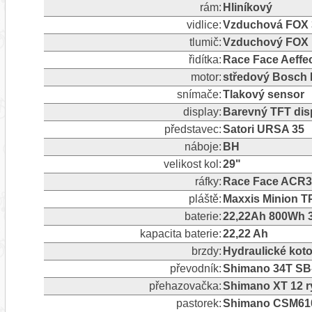
rám:
Hliníkový
vidlice:
Vzduchová FOX
tlumič:
Vzduchový FOX
řidítka:
Race Face Aeffe
motor:
středový Bosch 
snímače:
Tlakový sensor
display:
Barevný TFT dis
představec:
Satori URSA 35
náboje:
BH
velikost kol:
29"
ráfky:
Race Face ACR3
pláště:
Maxxis Minion TP
baterie:
22,22Ah 800Wh 3
kapacita baterie:
22,22 Ah
brzdy:
Hydraulické kot
převodník:
Shimano 34T S
přehazovačka:
Shimano XT 12 ry
pastorek:
Shimano CSM610