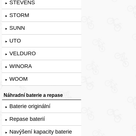
STEVENS
►
STORM
►
SUNN
►
UTO
►
VELDURO
►
WINORA
►
WOOM
►
Náhradní baterie a repase
Baterie originální
►
Repase baterií
►
Navýšení kapacity baterie
►