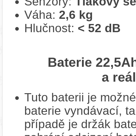
Senzory:
Tlakový s
Váha:
2,6 kg
Hlučnost:
< 52 dB
Baterie 22,5A
a reá
Tuto baterii je možné
baterie vyndávací, t
případě je držák bat