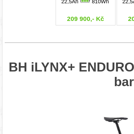
22,5Ah
810Wh
22,
209 900,- Kč
2
BH iLYNX+ ENDURO 9
ba