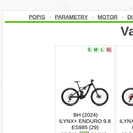
POPIS
PARAMETRY
MOTOR
D
-
-
-
Va
S
M
L
XL
BH (2024)
iLYNX+ ENDURO 9.8
iLYN
ES985 (29)