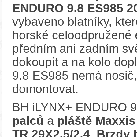
ENDURO 9.8 ES985 2
vybaveno blatníky, kter
horské celoodpružené 
předním ani zadním svě
dokoupit a na kolo do
9.8 ES985 nemá nosič,
domontovat.
BH iLYNX+ ENDURO 9.
palců
a
pláště Maxxis
TR 29X2,5/2,4
.
Brzdy 