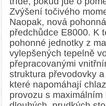
třídě, pokud jde o pom
Zvýšení točivého mome
Naopak, nová pohonná 
předchůdce E8000. K t
pohonné jednotky z mag
vylepšených tepelně vo
přepracovanými vnitřní
struktura převodovky 
které napomáhají chlaze
provozu s maximálním
dlouhých, prudkých sto