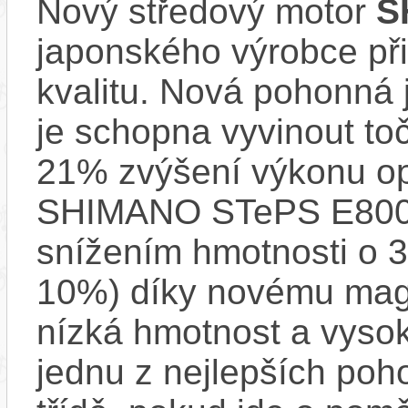
Nový středový motor
S
japonského výrobce při
kvalitu. Nová pohonná
je schopna vyvinout t
21% zvýšení výkonu op
SHIMANO STePS E8000 
snížením hmotnosti o 3
10%) díky novému mag
nízká hmotnost a vysok
jednu z nejlepších poh