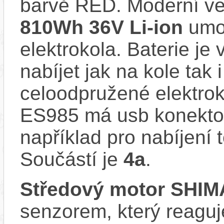
barvě RED. Moderní v
810Wh 36V Li-ion
umoc
elektrokola. Baterie je
nabíjet jak na kole tak
celoodpružené elektr
ES985 má usb konektor
například pro nabíjení 
Součástí je
4a
.
Středový motor SHI
senzorem, který reaguje