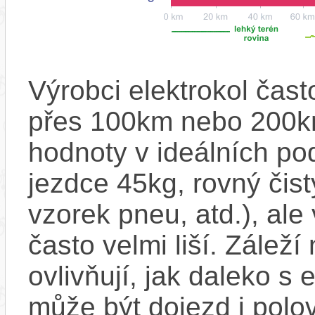
Výrobci elektrokol čas
přes 100km nebo 200km
hodnoty v ideálních p
jezdce 45kg, rovný čistý
vzorek pneu, atd.), ale
často velmi liší. Zálež
ovlivňují, jak daleko s
může být dojezd i polo