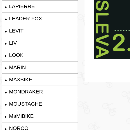
LAPIERRE
►
LEADER FOX
►
LEVIT
►
LIV
►
LOOK
►
MARIN
►
MAXBIKE
►
MONDRAKER
►
MOUSTACHE
►
MaMiBIKE
►
NORCO
►