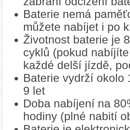
zabrání odcizení bate
Baterie nemá paměťov
můžete nabíjet i po k
Životnost baterie je 
cyklů (pokud nabíjíte
každé delší jízdě, po
Baterie vydrží okolo
9 let
Doba nabíjení na 80%
hodiny (plné nabití o
Baterie je elektronic