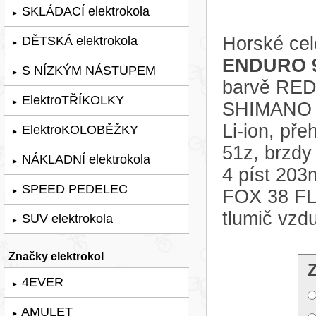
SKLÁDACÍ elektrokola
►
Horské cel
DĚTSKÁ elektrokola
►
ENDURO 9
S NÍZKÝM NÁSTUPEM
►
barvě RED,
ElektroTŘÍKOLKY
►
SHIMANO E
Li-ion, př
ElektroKOLOBĚŽKY
►
51z, brzd
NÁKLADNÍ elektrokola
►
4 píst 203
SPEED PEDELEC
FOX 38 F
►
tlumič vz
SUV elektrokola
►
Značky elektrokol
4EVER
►
AMULET
►