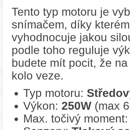
Tento typ motoru je vy
snímačem, díky kterému
vyhodnocuje jakou silo
podle toho reguluje vý
budete mít pocit, že na 
kolo veze.
Typ motoru:
Středov
Výkon:
250W
(max 
Max. točivý moment