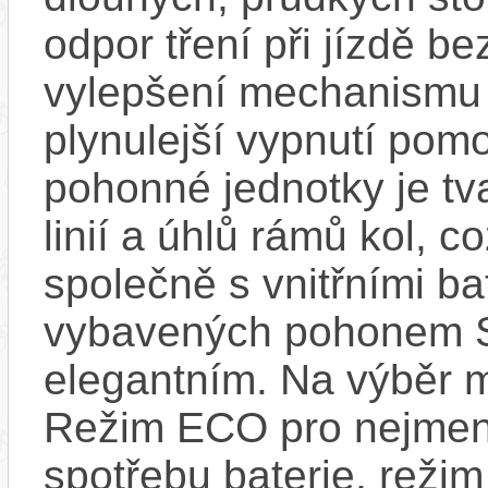
odpor tření při jízdě b
vylepšení mechanismu s
plynulejší vypnutí pom
pohonné jednotky je tv
linií a úhlů rámů kol, c
společně s vnitřními bat
vybavených pohonem 
elegantním. Na výběr m
Režim ECO pro nejmen
spotřebu baterie, reži