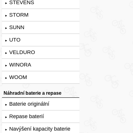
STEVENS
►
STORM
►
SUNN
►
UTO
►
VELDURO
►
WINORA
►
WOOM
►
Náhradní baterie a repase
Baterie originální
►
Repase baterií
►
Navýšení kapacity baterie
►