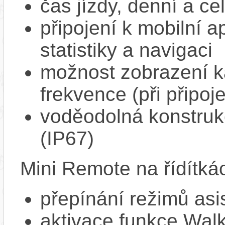
čas jízdy, denní a ce
připojení k mobilní a
statistiky a navigaci
možnost zobrazení k
frekvence (při připoj
voděodolná konstrukc
(IP67)
Mini Remote na řídítká
přepínání režimů asi
aktivace funkce Walk