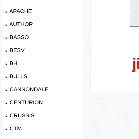
APACHE
►
AUTHOR
►
BASSO
►
BESV
►
j
BH
►
BULLS
►
CANNONDALE
►
CENTURION
►
CRUSSIS
►
CTM
►