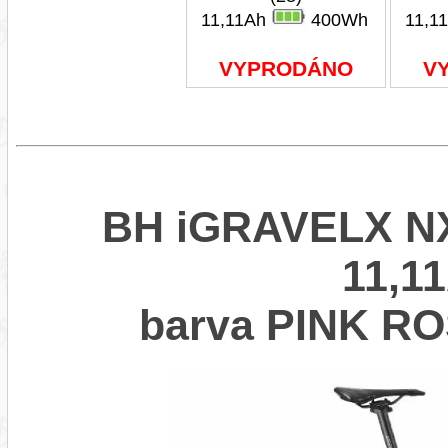
11,11Ah
400Wh
11,1
VYPRODÁNO
V
BH iGRAVELX N
11,11
barva PINK R