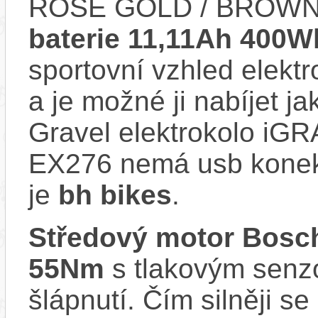
ROSE GOLD / BROWN. 
baterie 11,11Ah 400W
sportovní vzhled elektr
a je možné ji nabíjet ja
Gravel elektrokolo i
EX276 nemá usb konekt
je
bh bikes
.
Středový motor Bosc
55Nm
s tlakovým senzo
šlápnutí. Čím silněji se