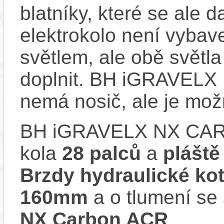
blatníky, které se ale d
elektrokolo není vyba
světlem, ale obě světla
doplnit. BH iGRAVEL
nemá nosič, ale je mo
BH iGRAVELX NX CAR
kola
28 palců
a
plášt
Brzdy hydraulické k
160mm
a o tlumení se
NX Carbon ACR
.