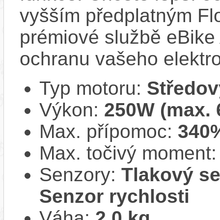
vyšším předplatným Flo
prémiové službě eBike 
ochranu vašeho elektro
Typ motoru:
Středov
Výkon:
250W (max.
Max. přípomoc:
340
Max. točivý moment
Senzory:
Tlakový se
Senzor rychlosti
Váha:
2,0 kg