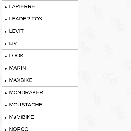
LAPIERRE
►
LEADER FOX
►
LEVIT
►
LIV
►
LOOK
►
MARIN
►
MAXBIKE
►
MONDRAKER
►
MOUSTACHE
►
MaMiBIKE
►
NORCO
►