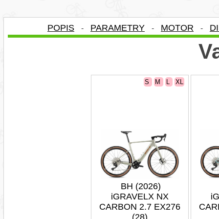
POPIS
PARAMETRY
MOTOR
D
-
-
-
Va
S
M
L
XL
BH (2026)
iGRAVELX NX
i
CARBON 2.7 EX276
CAR
(28)