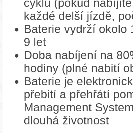
cyklů (pokud nabíjíte
každé delší jízdě, po
Baterie vydrží okolo
9 let
Doba nabíjení na 80%
hodiny (plné nabití o
Baterie je elektronic
přebití a přehřátí p
Management System),
dlouhá životnost