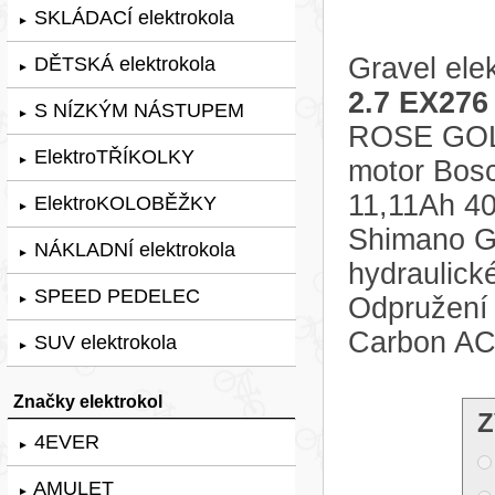
SKLÁDACÍ elektrokola
►
Gravel ele
DĚTSKÁ elektrokola
►
2.7 EX276
S NÍZKÝM NÁSTUPEM
►
ROSE GOLD
ElektroTŘÍKOLKY
►
motor Bosc
11,11Ah 4
ElektroKOLOBĚŽKY
►
Shimano GR
NÁKLADNÍ elektrokola
►
hydraulic
SPEED PEDELEC
Odpružení 
►
Carbon AC
SUV elektrokola
►
Značky elektrokol
Z
4EVER
►
AMULET
►