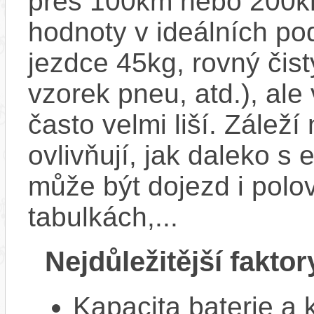
přes 100km nebo 200km
hodnoty v ideálních p
jezdce 45kg, rovný čistý
vzorek pneu, atd.), ale
často velmi liší. Zálež
ovlivňují, jak daleko s
může být dojezd i polo
tabulkách,...
Nejdůležitější faktor
Kapacita baterie a 