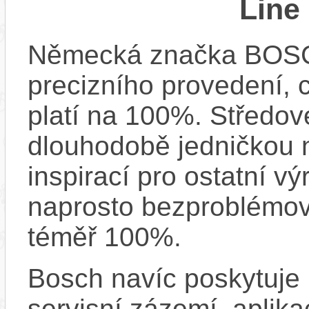
Line
Německá značka BOSCH
precizního provedení, 
platí na 100%. Středov
dlouhodobě jedničkou na
inspirací pro ostatní vý
naprosto bezproblémově
téměř 100%.
Bosch navíc poskytuje 
servisní zázemí, aplika