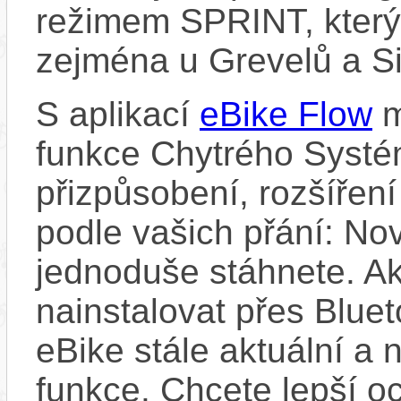
režimem SPRINT, který 
zejména u Grevelů a Sil
S aplikací
eBike Flow
m
funkce Chytrého Systé
přizpůsobení, rozšíření
podle vašich přání: Nov
jednoduše stáhnete. A
nainstalovat přes Bluet
eBike stále aktuální a 
funkce. Chcete lepší o