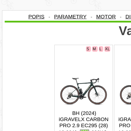
POPIS
PARAMETRY
MOTOR
D
-
-
-
Va
S
M
L
XL
BH (2024)
iGRAVELX CARBON
iGR
PRO 2.9 EC295 (28)
PRO 