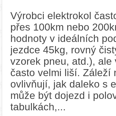
Výrobci elektrokol čas
přes 100km nebo 200km
hodnoty v ideálních p
jezdce 45kg, rovný čistý
vzorek pneu, atd.), ale
často velmi liší. Zálež
ovlivňují, jak daleko s
může být dojezd i polo
tabulkách,...