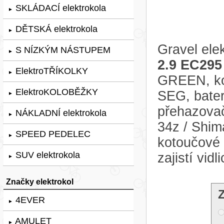
SKLÁDACÍ elektrokola
►
DĚTSKÁ elektrokola
►
Gravel ele
S NÍZKÝM NÁSTUPEM
►
2.9 EC295
ElektroTŘÍKOLKY
►
GREEN, ko
ElektroKOLOBĚŽKY
SEG, bater
►
přehazovač
NÁKLADNÍ elektrokola
►
34z / Shim
SPEED PEDELEC
►
kotoučové
SUV elektrokola
zajistí vi
►
Značky elektrokol
4EVER
►
AMULET
►