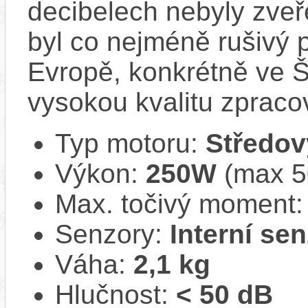
decibelech nebyly zveř
byl co nejméně rušivý 
Evropě, konkrétně ve Š
vysokou kvalitu zpracov
Typ motoru:
Středov
Výkon:
250W
(max 50
Max. točivý moment
Senzory:
Interní se
Váha:
2,1 kg
Hlučnost:
< 50 dB