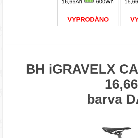
16,66Ah
600Wh
16,6
VYPRODÁNO
V
BH iGRAVELX CA
16,66
barva 