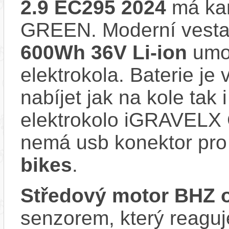
2.9 EC295 2024
má ka
GREEN. Moderní vest
600Wh 36V Li-ion
umoc
elektrokola. Baterie je
nabíjet jak na kole tak
elektrokolo iGRAVEL
nemá usb konektor pro 
bikes
.
Středový motor BHZ 
senzorem, který reaguje