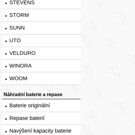
STEVENS
►
STORM
►
SUNN
►
UTO
►
VELDURO
►
WINORA
►
WOOM
►
Náhradní baterie a repase
Baterie originální
►
Repase baterií
►
Navýšení kapacity baterie
►