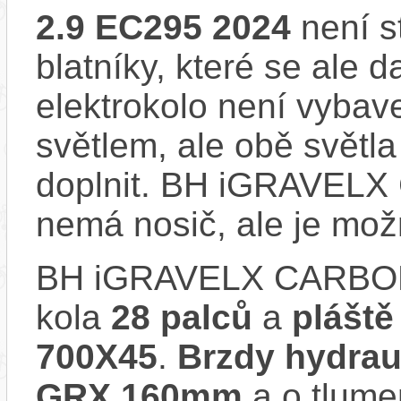
2.9 EC295 2024
není s
blatníky, které se ale d
elektrokolo není vyba
světlem, ale obě světla
doplnit. BH iGRAVEL
nemá nosič, ale je mo
BH iGRAVELX CARBON
kola
28 palců
a
pláště
700X45
.
Brzdy hydrau
GRX 160mm
a o tlume