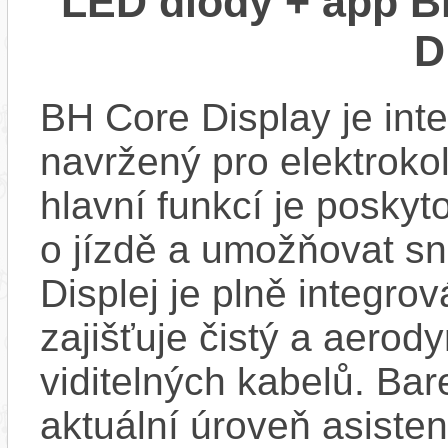
LED diody + app B
D
BH Core Display je int
navržený pro elektroko
hlavní funkcí je poskyt
o jízdě a umožňovat sn
Displej je plně integro
zajišťuje čistý a aero
viditelných kabelů. Ba
aktuální úroveň asisten