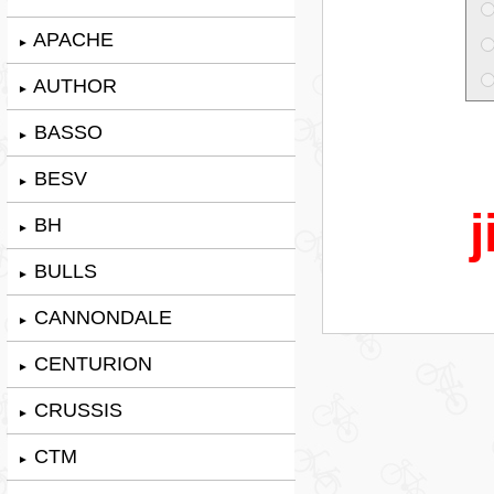
APACHE
►
AUTHOR
►
BASSO
►
BESV
►
j
BH
►
BULLS
►
CANNONDALE
►
CENTURION
►
CRUSSIS
►
CTM
►