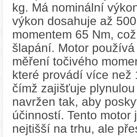
kg. Má nominální výko
výkon dosahuje až 500
momentem 65 Nm, což za
šlapání. Motor používá
měření točivého moment
které provádí více než
čímž zajišťuje plynulou 
navržen tak, aby posky
účinností​. Tento motor 
nejtišší na trhu, ale př