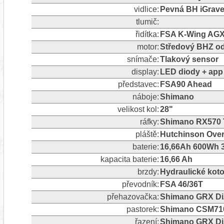
vidlice:
Pevná BH iGrav
tlumič:
řidítka:
FSA K-Wing AGX
motor:
Středový BHZ o
snímače:
Tlakový sensor
display:
LED diody + app
představec:
FSA90 Ahead
náboje:
Shimano
velikost kol:
28"
ráfky:
Shimano RX570
pláště:
Hutchinson Over
baterie:
16,66Ah 600Wh 3
kapacita baterie:
16,66 Ah
brzdy:
Hydraulické ko
převodník:
FSA 46/36T
přehazovačka:
Shimano GRX Di2
pastorek:
Shimano CSM710
řazení:
Shimano GRX Di