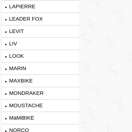
LAPIERRE
►
LEADER FOX
►
LEVIT
►
LIV
►
LOOK
►
MARIN
►
MAXBIKE
►
MONDRAKER
►
MOUSTACHE
►
MaMiBIKE
►
NORCO
►