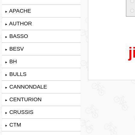
APACHE
►
AUTHOR
►
BASSO
►
j
BESV
►
BH
►
BULLS
►
CANNONDALE
►
CENTURION
►
CRUSSIS
►
CTM
►