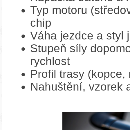
Typ motoru (středov
chip
Váha jezdce a styl j
Stupeň síly dopomo
rychlost
Profil trasy (kopce,
Nahuštění, vzorek a