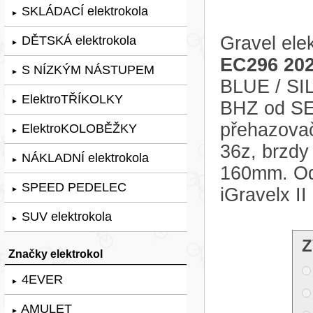
SKLÁDACÍ elektrokola
►
Gravel ele
DĚTSKÁ elektrokola
►
EC296 20
S NÍZKÝM NÁSTUPEM
►
BLUE / SIL
ElektroTŘÍKOLKY
►
BHZ od SEG
přehazovač
ElektroKOLOBĚŽKY
►
36z, brzd
NÁKLADNÍ elektrokola
►
160mm. Odp
SPEED PEDELEC
iGravelx I
►
SUV elektrokola
►
Z
Značky elektrokol
4EVER
►
AMULET
►