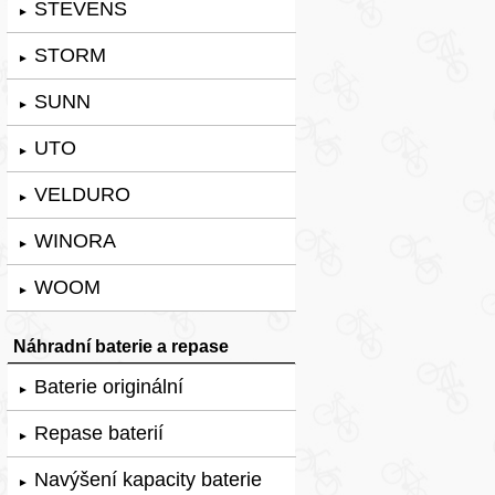
STEVENS
►
STORM
►
SUNN
►
UTO
►
VELDURO
►
WINORA
►
WOOM
►
Náhradní baterie a repase
Baterie originální
►
Repase baterií
►
Navýšení kapacity baterie
►