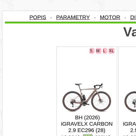
POPIS
PARAMETRY
MOTOR
D
-
-
-
Va
S
M
L
XL
BH (2026)
iGRAVELX CARBON
iGR
2.9 EC296 (28)
2.