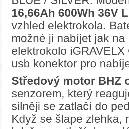
BLUE / SILVER. Moder
16,66Ah 600Wh 36V Li
vzhled elektrokola. Bat
možné ji nabíjet jak na
elektrokolo iGRAVEL
usb konektor pro nabíj
Středový motor BHZ 
senzorem, který reaguje
silněji se zatlačí do p
Když se šlape zlehka, 