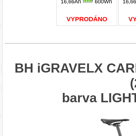
16,66Ah
600Wh
16,6
VYPRODÁNO
V
BH iGRAVELX CARB
barva LIGH