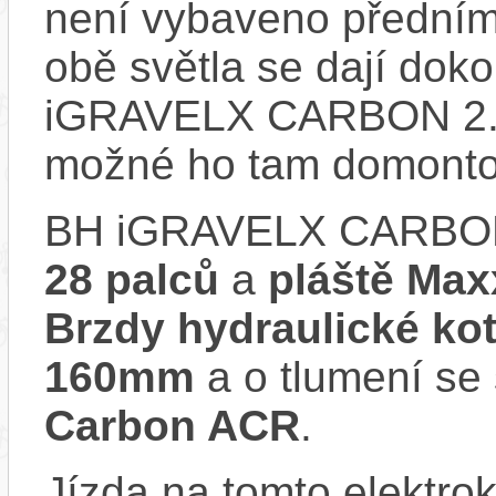
není vybaveno předním
obě světla se dají doko
iGRAVELX CARBON 2.9 
možné ho tam domonto
BH iGRAVELX CARBON 
28 palců
a
pláště Max
Brzdy hydraulické k
160mm
a o tlumení se
Carbon ACR
.
Jízda na tomto elektrok