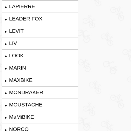
LAPIERRE
►
LEADER FOX
►
LEVIT
►
LIV
►
LOOK
►
MARIN
►
MAXBIKE
►
MONDRAKER
►
MOUSTACHE
►
MaMiBIKE
►
NORCO
►