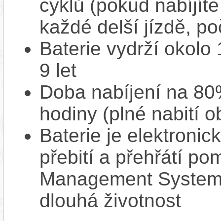
cyklů (pokud nabíjíte
každé delší jízdě, po
Baterie vydrží okolo
9 let
Doba nabíjení na 80%
hodiny (plné nabití o
Baterie je elektronic
přebití a přehřátí p
Management System),
dlouhá životnost