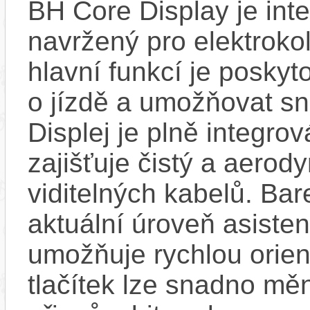
BH Core Display je int
navržený pro elektroko
hlavní funkcí je poskyt
o jízdě a umožňovat sn
Displej je plně integro
zajišťuje čistý a aero
viditelných kabelů. Ba
aktuální úroveň asisten
umožňuje rychlou orien
tlačítek lze snadno měn