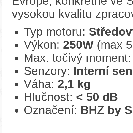
Evropě, konkrétně ve Š
vysokou kvalitu zpracov
Typ motoru:
Středov
Výkon:
250W
(max 50
Max. točivý moment
Senzory:
Interní se
Váha:
2,1 kg
Hlučnost:
< 50 dB
Označení:
BHZ by 