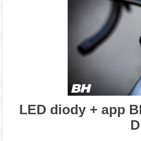
LED diody + app B
D