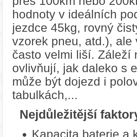
přes 100km nebo 200km
hodnoty v ideálních p
jezdce 45kg, rovný čistý
vzorek pneu, atd.), ale
často velmi liší. Zálež
ovlivňují, jak daleko s
může být dojezd i polo
tabulkách,...
Nejdůležitější faktor
Kapacita baterie a 