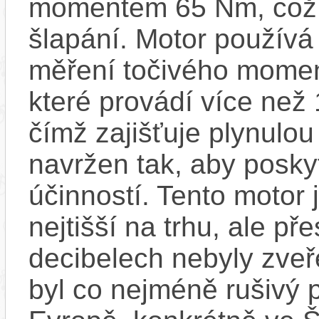
momentem 65 Nm, což za
šlapání. Motor používá
měření točivého moment
které provádí více než
čímž zajišťuje plynulou 
navržen tak, aby posky
účinností​. Tento motor 
nejtišší na trhu, ale př
decibelech nebyly zveř
byl co nejméně rušivý 