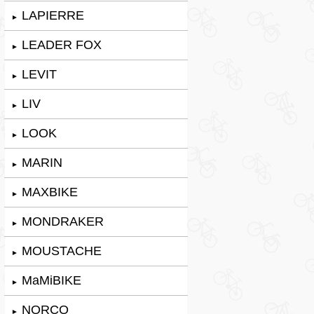
LAPIERRE
►
LEADER FOX
►
LEVIT
►
LIV
►
LOOK
►
MARIN
►
MAXBIKE
►
MONDRAKER
►
MOUSTACHE
►
MaMiBIKE
►
NORCO
►