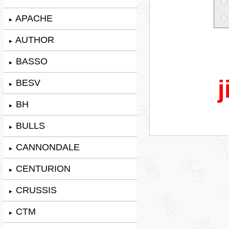
APACHE
►
AUTHOR
►
BASSO
►
j
BESV
►
BH
►
BULLS
►
CANNONDALE
►
CENTURION
►
CRUSSIS
►
CTM
►