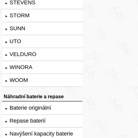
STEVENS
►
STORM
►
SUNN
►
UTO
►
VELDURO
►
WINORA
►
WOOM
►
Náhradní baterie a repase
Baterie originální
►
Repase baterií
►
Navýšení kapacity baterie
►