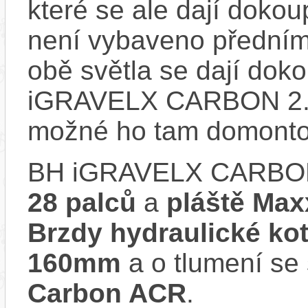
které se ale dají dokoup
není vybaveno předním
obě světla se dají doko
iGRAVELX CARBON 2.8 
možné ho tam domonto
BH iGRAVELX CARBON 
28 palců
a
pláště Max
Brzdy hydraulické k
160mm
a o tlumení se
Carbon ACR
.