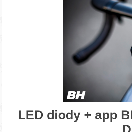
LED diody + app B
D