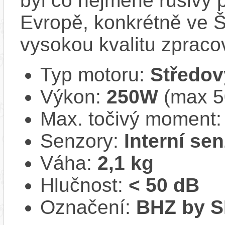
byl co nejméně rušivý 
Evropě, konkrétně ve Š
vysokou kvalitu zpracov
Typ motoru:
Středov
Výkon:
250W
(max 50
Max. točivý moment
Senzory:
Interní se
Váha:
2,1 kg
Hlučnost:
< 50 dB
Označení:
BHZ by 