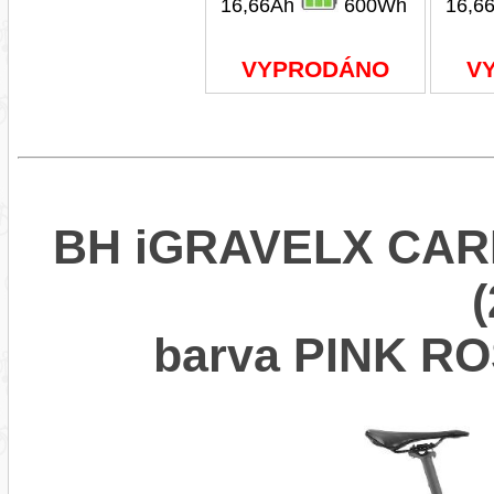
16,66Ah
600Wh
16,6
VYPRODÁNO
V
BH iGRAVELX CARB
barva PINK R