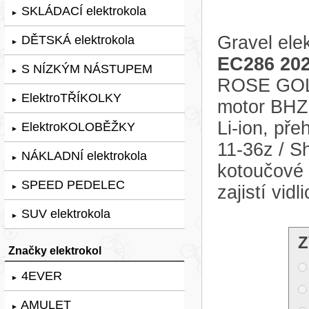
SKLÁDACÍ elektrokola
►
Gravel ele
DĚTSKÁ elektrokola
►
EC286 20
S NÍZKÝM NÁSTUPEM
►
ROSE GOLD
ElektroTŘÍKOLKY
►
motor BHZ
Li-ion, př
ElektroKOLOBĚŽKY
►
11-36z / S
NÁKLADNÍ elektrokola
►
kotoučové
SPEED PEDELEC
zajistí vi
►
SUV elektrokola
►
Z
Značky elektrokol
4EVER
►
AMULET
►