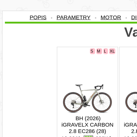
POPIS
PARAMETRY
MOTOR
D
-
-
-
Va
S
M
L
XL
BH (2026)
iGRAVELX CARBON
iGR
2.8 EC286 (28)
2.