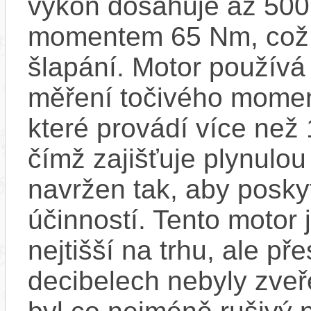
výkon dosahuje až 500
momentem 65 Nm, což za
šlapání. Motor používá
měření točivého moment
které provádí více než
čímž zajišťuje plynulou 
navržen tak, aby posky
účinností​. Tento motor 
nejtišší na trhu, ale př
decibelech nebyly zveř