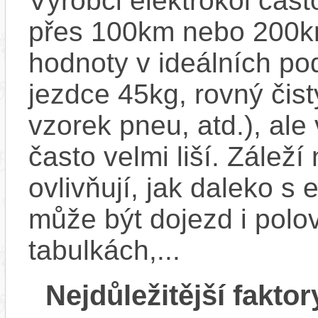
Výrobci elektrokol čas
přes 100km nebo 200km
hodnoty v ideálních p
jezdce 45kg, rovný čistý
vzorek pneu, atd.), ale
často velmi liší. Zálež
ovlivňují, jak daleko s
může být dojezd i polo
tabulkách,...
Nejdůležitější faktor