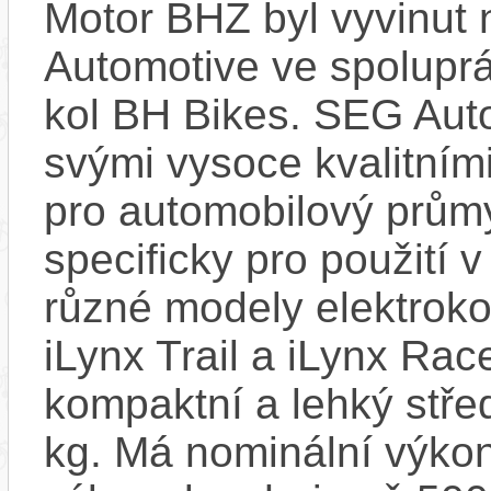
Motor BHZ byl vyvinut
Automotive ve spolupr
kol BH Bikes. SEG Aut
svými vysoce kvalitním
pro automobilový průmy
specificky pro použití 
různé modely elektroko
iLynx Trail a iLynx Ra
kompaktní a lehký stře
kg. Má nominální výko