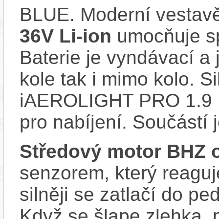
BLUE. Moderní vesta
36V Li-ion
umocňuje spo
Baterie je vyndávací a 
kole tak i mimo kolo. Si
iAEROLIGHT PRO 1.9 
pro nabíjení. Součástí 
Středový motor BHZ 
senzorem, který reaguje
silněji se zatlačí do p
Když se šlape zlehka, 