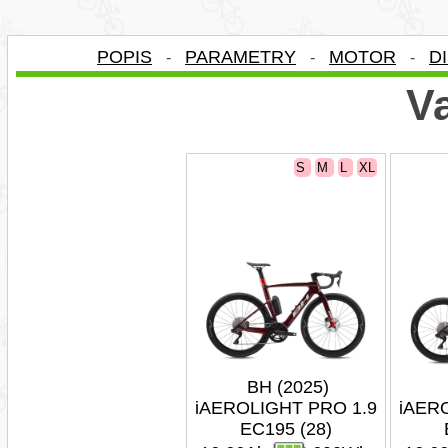
POPIS
PARAMETRY
MOTOR
D
-
-
-
Va
S
M
L
XL
BH (2025)
iAEROLIGHT PRO 1.9
iAER
EC195 (28)