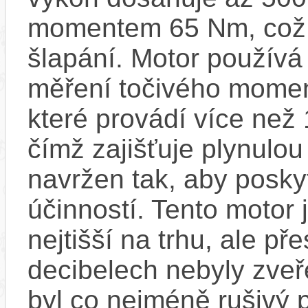
momentem 65 Nm, což za
šlapání. Motor používá
měření točivého moment
které provádí více než
čímž zajišťuje plynulou 
navržen tak, aby posky
účinností​. Tento motor 
nejtišší na trhu, ale př
decibelech nebyly zveř
byl co nejméně rušivý 