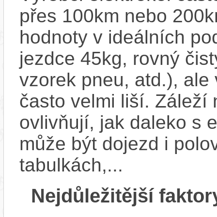
přes 100km nebo 200km
hodnoty v ideálních p
jezdce 45kg, rovný čistý
vzorek pneu, atd.), ale
často velmi liší. Zálež
ovlivňují, jak daleko s
může být dojezd i polo
tabulkách,...
Nejdůležitější faktor