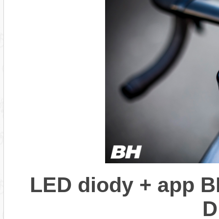
LED diody + app B
D