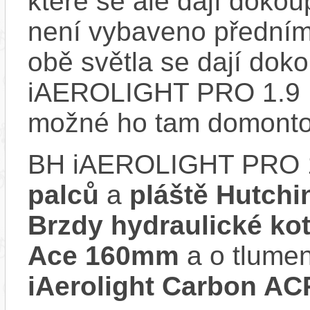
které se ale dají dokoup
není vybaveno předním
obě světla se dají doko
iAEROLIGHT PRO 1.9 E
možné ho tam domonto
BH iAEROLIGHT PRO 1
palců
a
pláště Hutchi
Brzdy hydraulické k
Ace 160mm
a o tlumen
iAerolight Carbon AC