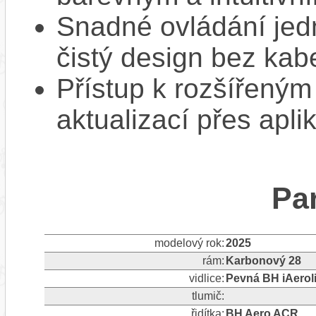
Snadné ovládání jed
čistý design bez kab
Přístup k rozšířeným
aktualizací přes apli
Pa
modelový rok:
2025
rám:
Karbonový 28
vidlice:
Pevná BH iAerol
tlumič:
řidítka:
BH Aero ACR