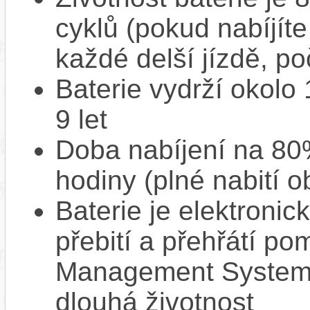
cyklů (pokud nabíjíte
každé delší jízdě, po
Baterie vydrží okolo
9 let
Doba nabíjení na 80%
hodiny (plné nabití o
Baterie je elektronic
přebití a přehřátí p
Management System),
dlouhá životnost