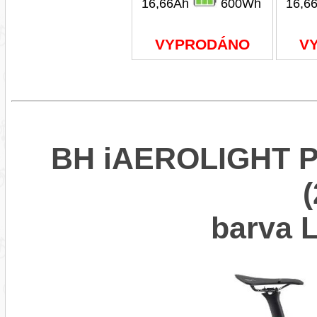
16,66Ah
600Wh
16,6
VYPRODÁNO
V
BH iAEROLIGHT P
barva 