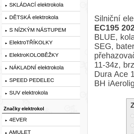
SKLÁDACÍ elektrokola
►
Silniční el
DĚTSKÁ elektrokola
►
EC195 20
S NÍZKÝM NÁSTUPEM
►
BLUE, kola
ElektroTŘÍKOLKY
►
SEG, bater
přehazovač
ElektroKOLOBĚŽKY
►
11-34z, br
NÁKLADNÍ elektrokola
►
Dura Ace 1
SPEED PEDELEC
BH iAeroli
►
SUV elektrokola
►
Značky elektrokol
4EVER
►
AMULET
►