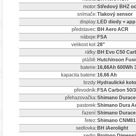
motor:
Středový BHZ o
snímače:
Tlakový sensor
display:
LED diody + app
představec:
BH Aero ACR
náboje:
FSA
velikost kol:
28"
ráfky:
BH Evo C50 Car
pláště:
Hutchinson Fusi
baterie:
16,66Ah 600Wh 3
kapacita baterie:
16,66 Ah
brzdy:
Hydraulické ko
převodník:
FSA Carbon 50/
přehazovačka:
Shimano Durace D
pastorek:
Shimano Dura Ac
řazení:
Shimano Durace
řetez:
Shimano CNM81
sedlovka:
BH iAerolight
sedlo:
Prologo Dimensi