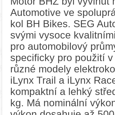
Motor BHZ byl vyvinut
Automotive ve spolupr
kol BH Bikes. SEG Aut
svými vysoce kvalitním
pro automobilový průmy
specificky pro použití 
různé modely elektroko
iLynx Trail a iLynx Ra
kompaktní a lehký stře
kg. Má nominální výko
výkon dosahuje až 500