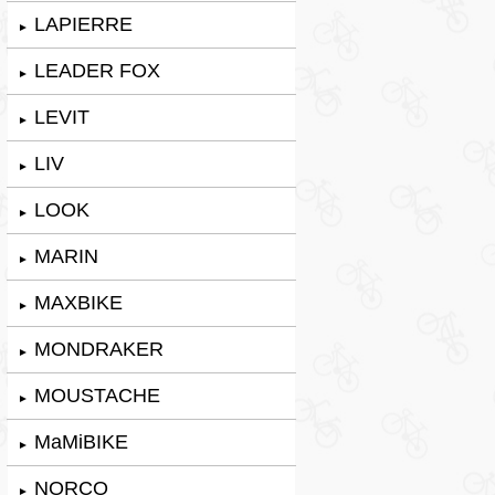
LAPIERRE
►
LEADER FOX
►
LEVIT
►
LIV
►
LOOK
►
MARIN
►
MAXBIKE
►
MONDRAKER
►
MOUSTACHE
►
MaMiBIKE
►
NORCO
►