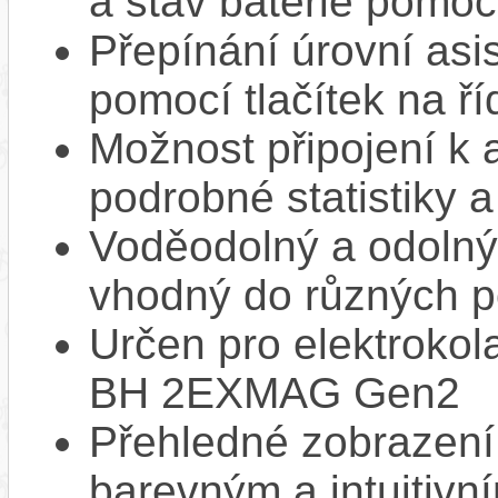
a stav baterie pomoc
Přepínání úrovní asi
pomocí tlačítek na ří
Možnost připojení k 
podrobné statistiky 
Voděodolný a odolný 
vhodný do různých 
Určen pro elektroko
BH 2EXMAG Gen2
Přehledné zobrazení 
barevným a intuitivn