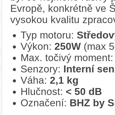
Evropě, konkrétně ve Š
vysokou kvalitu zpracov
Typ motoru:
Středov
Výkon:
250W
(max 50
Max. točivý moment
Senzory:
Interní se
Váha:
2,1 kg
Hlučnost:
< 50 dB
Označení:
BHZ by 