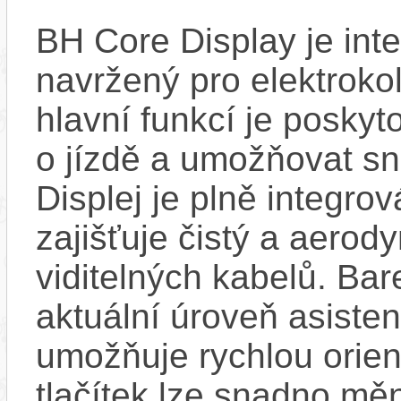
BH Core Display je int
navržený pro elektroko
hlavní funkcí je poskyt
o jízdě a umožňovat sn
Displej je plně integro
zajišťuje čistý a aero
viditelných kabelů. Ba
aktuální úroveň asisten
umožňuje rychlou orien
tlačítek lze snadno měn