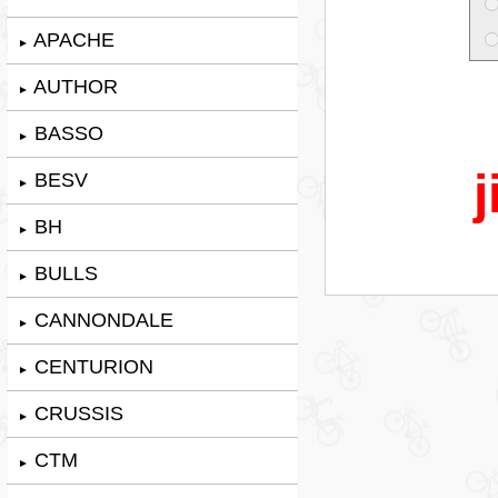
APACHE
►
AUTHOR
►
BASSO
►
j
BESV
►
BH
►
BULLS
►
CANNONDALE
►
CENTURION
►
CRUSSIS
►
CTM
►