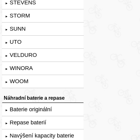
STEVENS
►
STORM
►
SUNN
►
UTO
►
VELDURO
►
WINORA
►
WOOM
►
Náhradní baterie a repase
Baterie originální
►
Repase baterií
►
Navýšení kapacity baterie
►