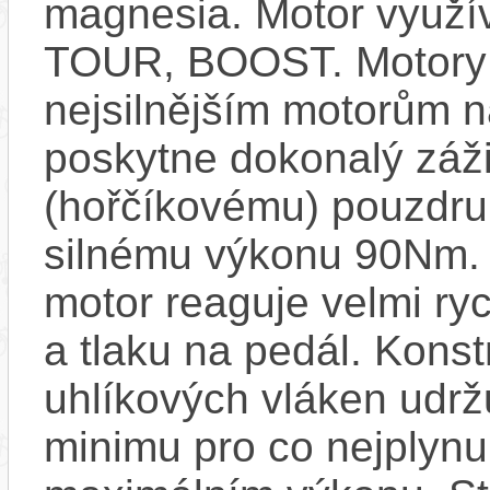
magnesia. Motor využív
TOUR, BOOST. Motory B
nejsilnějším motorům
poskytne dokonalý záž
(hořčíkovému) pouzdru,
silnému výkonu 90Nm. 
motor reaguje velmi ryc
a tlaku na pedál. Kons
uhlíkových vláken udrž
minimu pro co nejplynul