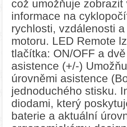
což umožňuje zobrazit
informace na cyklopočít
rychlosti, vzdálenosti 
motoru. LED Remote lze 
tlačítka: ON/OFF a dv
asistence (+/-) Umožň
úrovněmi asistence (Bo
jednoduchého stisku. I
diodami, který poskytuj
baterie a aktuální úrov