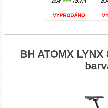
20Ah
720Wh
20
VYPRODÁNO
V
BH ATOMX LYNX 8
bar