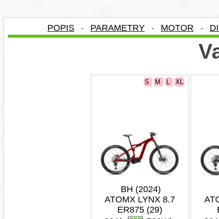
POPIS
PARAMETRY
MOTOR
D
-
-
-
Va
S
M
L
XL
BH (2024)
ATOMX LYNX 8.7
AT
ER875 (29)