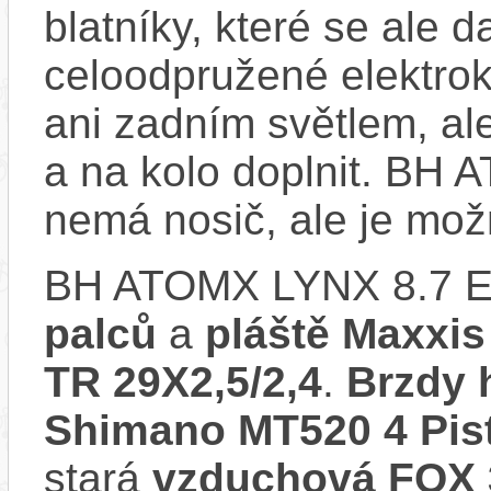
blatníky, které se ale d
celoodpružené elektro
ani zadním světlem, ale
a na kolo doplnit. BH
nemá nosič, ale je mo
BH ATOMX LYNX 8.7 E
palců
a
pláště Maxxis
TR 29X2,5/2,4
.
Brzdy 
Shimano MT520 4 Pi
stará
vzduchová FOX