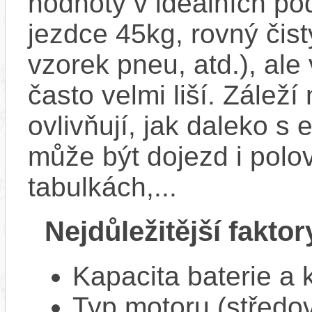
hodnoty v ideálních p
jezdce 45kg, rovný čistý
vzorek pneu, atd.), ale
často velmi liší. Zálež
ovlivňují, jak daleko s
může být dojezd i polo
tabulkách,...
Nejdůležitější faktor
Kapacita baterie a 
Typ motoru (středov