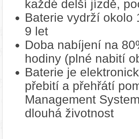
každé delší jízdě, po
Baterie vydrží okolo
9 let
Doba nabíjení na 80%
hodiny (plné nabití o
Baterie je elektronic
přebití a přehřátí p
Management System),
dlouhá životnost