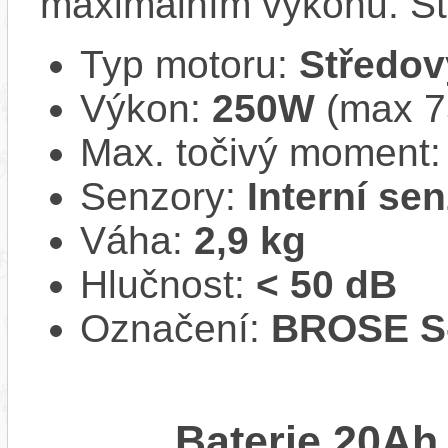
maximálním výkonu. Stu
Typ motoru:
Středov
Výkon:
250W
(max 
Max. točivý moment
Senzory:
Interní se
Váha:
2,9 kg
Hlučnost:
< 50 dB
Označení:
BROSE S
Baterie 20Ah