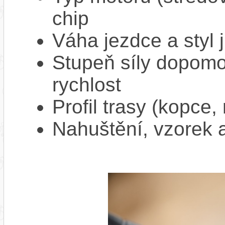
chip
Váha jezdce a styl j
Stupeň síly dopomo
rychlost
Profil trasy (kopce,
Nahuštění, vzorek a