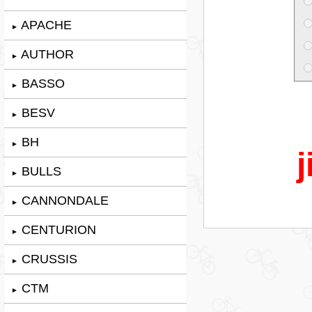
APACHE
►
AUTHOR
►
BASSO
►
BESV
►
BH
►
j
BULLS
►
CANNONDALE
►
CENTURION
►
CRUSSIS
►
CTM
►