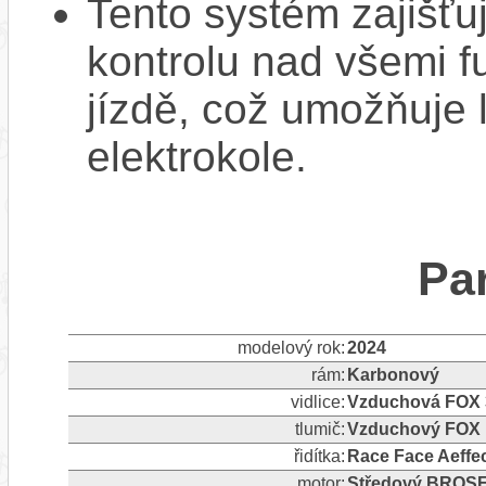
Tento systém zajišť
kontrolu nad všemi f
jízdě, což umožňuje l
elektrokole.
Pa
modelový rok:
2024
rám:
Karbonový
vidlice:
Vzduchová FOX
tlumič:
Vzduchový FOX 
řidítka:
Race Face Aeffe
motor:
Středový BROSE