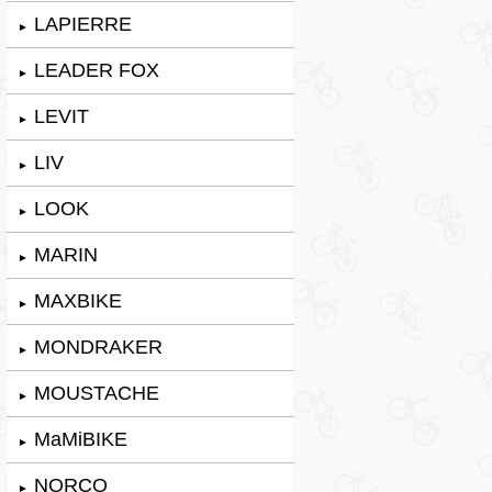
LAPIERRE
►
LEADER FOX
►
LEVIT
►
LIV
►
LOOK
►
MARIN
►
MAXBIKE
►
MONDRAKER
►
MOUSTACHE
►
MaMiBIKE
►
NORCO
►