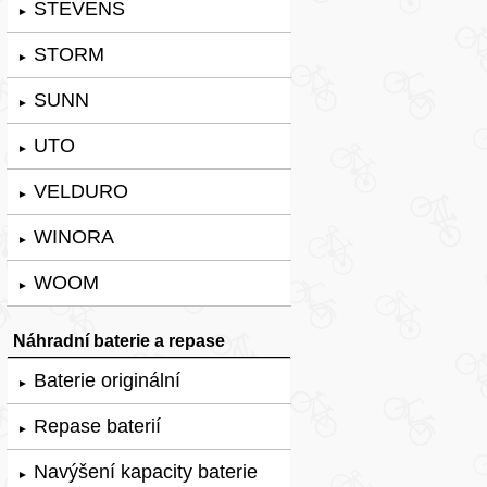
STEVENS
►
STORM
►
SUNN
►
UTO
►
VELDURO
►
WINORA
►
WOOM
►
Náhradní baterie a repase
Baterie originální
►
Repase baterií
►
Navýšení kapacity baterie
►