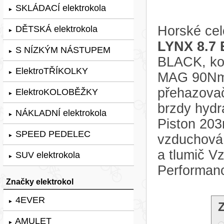
SKLÁDACÍ elektrokola
►
Horské cel
DĚTSKÁ elektrokola
►
LYNX 8.7 
S NÍZKÝM NÁSTUPEM
►
BLACK, kol
ElektroTŘÍKOLKY
►
MAG 90Nm,
přehazovač
ElektroKOLOBĚŽKY
►
brzdy hyd
NÁKLADNÍ elektrokola
►
Piston 203
SPEED PEDELEC
vzduchov
►
a tlumič 
SUV elektrokola
►
Performan
Značky elektrokol
4EVER
►
AMULET
►