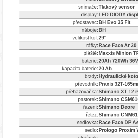
snímače:
Tlakový sensor
display:
LED DIODY displ
představec:
BH Evo 35 Fit
náboje:
BH
velikost kol:
29"
ráfky:
Race Face Ar 30
pláště:
Maxxis Minion TP
baterie:
20Ah 720Wh 36V 
kapacita baterie:
20 Ah
brzdy:
Hydraulické kot
převodník:
Praxis 32T-165
přehazovačka:
Shimano XT 12 ry
pastorek:
Shimano CSM610
řazení:
Shimano Deore
řetez:
Shimano CNM61
sedlovka:
Race Face DP Aef
sedlo:
Prologo Proxim 
stojánek: