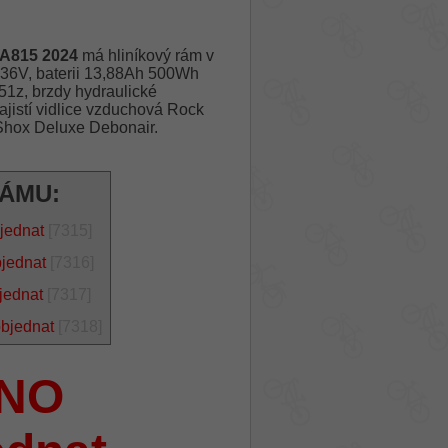
A815 2024
má hliníkový rám v
36V, baterii 13,88Ah 500Wh
51z, brzdy hydraulické
istí vidlice vzduchová Rock
hox Deluxe Debonair.
RÁMU:
jednat
[7315]
bjednat
[7316]
jednat
[7317]
objednat
[7318]
NO