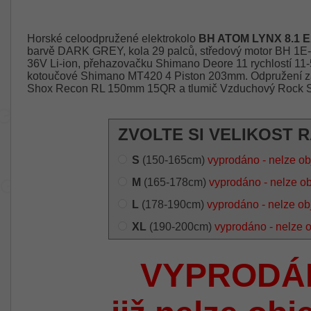
Horské celoodpružené elektrokolo
BH ATOM LYNX 8.1 E
barvě DARK GREY, kola 29 palců, středový motor BH 1E-
36V Li-ion, přehazovačku Shimano Deore 11 rychlostí 11-
kotoučové Shimano MT420 4 Piston 203mm. Odpružení zaj
Shox Recon RL 150mm 15QR a tlumič Vzduchový Rock S
ZVOLTE SI VELIKOST 
S
(150-165cm)
vyprodáno - nelze ob
M
(165-178cm)
vyprodáno - nelze o
L
(178-190cm)
vyprodáno - nelze ob
XL
(190-200cm)
vyprodáno - nelze 
VYPRODÁ