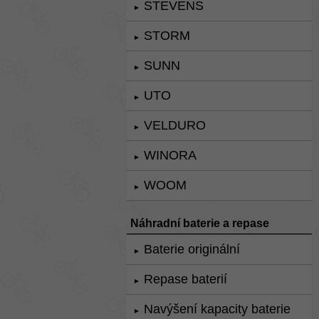
STEVENS
►
STORM
►
SUNN
►
UTO
►
VELDURO
►
WINORA
►
WOOM
►
Náhradní baterie a repase
Baterie originální
►
Repase baterií
►
Navýšení kapacity baterie
►