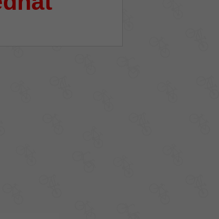
ednat