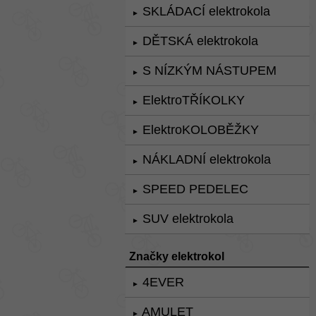
SKLÁDACÍ elektrokola
►
DĚTSKÁ elektrokola
►
S NÍZKÝM NÁSTUPEM
►
ElektroTŘÍKOLKY
►
ElektroKOLOBĚŽKY
►
NÁKLADNÍ elektrokola
►
SPEED PEDELEC
►
SUV elektrokola
►
Značky elektrokol
4EVER
►
AMULET
►