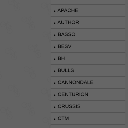
APACHE
►
AUTHOR
►
BASSO
►
BESV
►
BH
►
BULLS
►
CANNONDALE
►
CENTURION
►
CRUSSIS
►
CTM
►