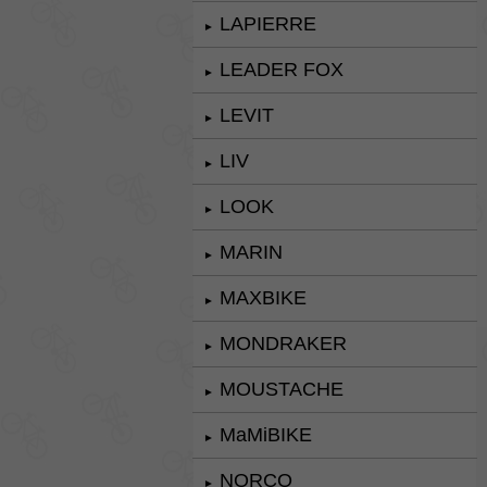
LAPIERRE
►
LEADER FOX
►
LEVIT
►
LIV
►
LOOK
►
MARIN
►
MAXBIKE
►
MONDRAKER
►
MOUSTACHE
►
MaMiBIKE
►
NORCO
►