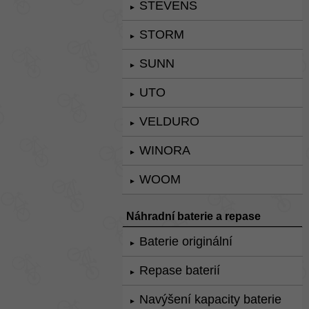
STEVENS
►
STORM
►
SUNN
►
UTO
►
VELDURO
►
WINORA
►
WOOM
►
Náhradní baterie a repase
Baterie originální
►
Repase baterií
►
Navýšení kapacity baterie
►