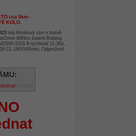
TO cca 5km -
TÉ KOLO.
023
má hliníkový rám v barvě
xDrive 80Nm, baterii Bafang
2000-SGS 9 rychlostí 11-36z,
26 CL 180/160mm. Odpružení
ÁMU:
bjednat
[10824]
NO
ednat