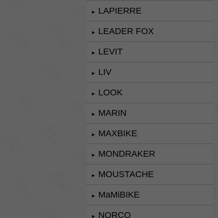
LAPIERRE
►
LEADER FOX
►
LEVIT
►
LIV
►
LOOK
►
MARIN
►
MAXBIKE
►
MONDRAKER
►
MOUSTACHE
►
MaMiBIKE
►
NORCO
►