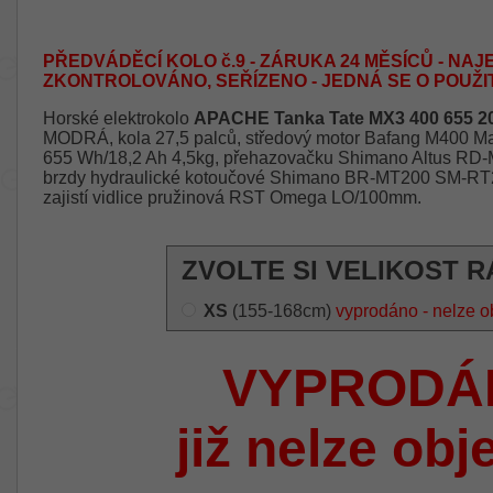
PŘEDVÁDĚCÍ KOLO č.9 - ZÁRUKA 24 MĚSÍCŮ - NAJE
ZKONTROLOVÁNO, SEŘÍZENO - JEDNÁ SE O POUŽI
Horské elektrokolo
APACHE Tanka Tate MX3 400 655 2
MODRÁ, kola 27,5 palců, středový motor Bafang M400 Ma
655 Wh/18,2 Ah 4,5kg, přehazovačku Shimano Altus RD-M
brzdy hydraulické kotoučové Shimano BR-MT200 SM-RT
zajistí vidlice pružinová RST Omega LO/100mm.
ZVOLTE SI VELIKOST R
XS
(155-168cm)
vyprodáno - nelze o
VYPRODÁ
již nelze obj