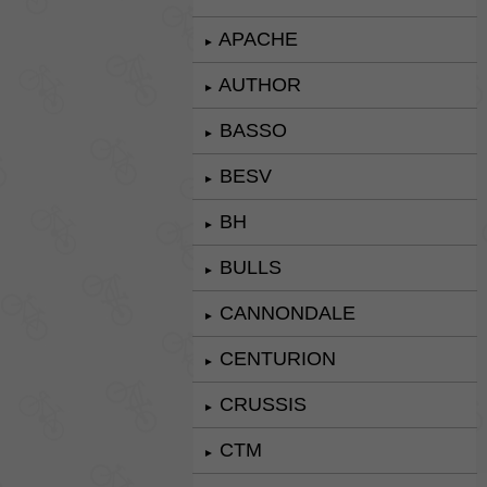
APACHE
►
AUTHOR
►
BASSO
►
BESV
►
BH
►
BULLS
►
CANNONDALE
►
CENTURION
►
CRUSSIS
►
CTM
►