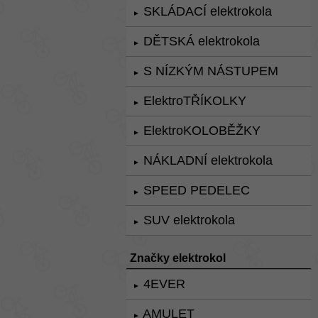
SKLÁDACÍ elektrokola
►
DĚTSKÁ elektrokola
►
S NÍZKÝM NÁSTUPEM
►
ElektroTŘÍKOLKY
►
ElektroKOLOBĚŽKY
►
NÁKLADNÍ elektrokola
►
SPEED PEDELEC
►
SUV elektrokola
►
Značky elektrokol
4EVER
►
AMULET
►