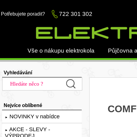
722 301 302
Potřebujete poradit?
Vše o nákupu elektrokola
Půjčovna a
Vyhledávání
Nejvíce oblíbené
COMFO
NOVINKY v nabídce
►
AKCE - SLEVY -
►
VÝPRODEJ