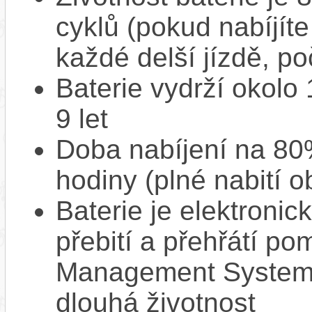
cyklů (pokud nabíjíte
každé delší jízdě, po
Baterie vydrží okolo
9 let
Doba nabíjení na 80%
hodiny (plné nabití o
Baterie je elektronic
přebití a přehřátí p
Management System),
dlouhá životnost