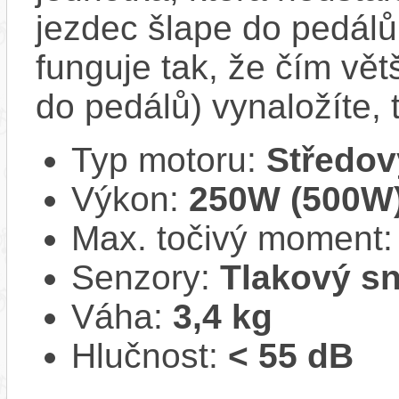
jezdec šlape do pedál
funguje tak, že čím větš
do pedálů) vynaložíte,
Typ motoru:
Středov
Výkon:
250W (500W
Max. točivý moment
Senzory:
Tlakový s
Váha:
3,4 kg
Hlučnost:
< 55 dB