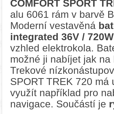
COMFORT SPORT TRE
alu 6061 rám v barv
Moderní vestavěná
ba
integrated 36V / 720
vzhled elektrokola. Bat
možné ji nabíjet jak na 
Trekové nízkonástupo
SPORT TREK 720 má us
využít například pro na
navigace. Součástí je
r