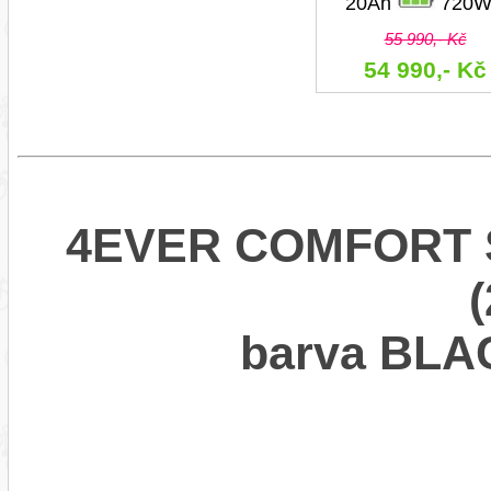
20Ah
720W
55 990,- Kč
54 990,- Kč
4EVER COMFORT 
barva BL