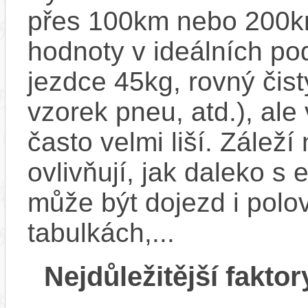
přes 100km nebo 200km
hodnoty v ideálních p
jezdce 45kg, rovný čistý
vzorek pneu, atd.), ale
často velmi liší. Zálež
ovlivňují, jak daleko s
může být dojezd i polo
tabulkách,...
Nejdůležitější faktor