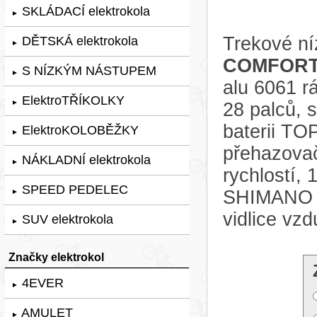
SKLÁDACÍ elektrokola
►
Trekové ní
DĚTSKÁ elektrokola
►
COMFORT 
S NÍZKÝM NÁSTUPEM
►
alu 6061 
ElektroTŘÍKOLKY
►
28 palců, 
baterii TO
ElektroKOLOBĚŽKY
►
přehazov
NÁKLADNÍ elektrokola
►
rychlostí,
SPEED PEDELEC
SHIMANO B
►
vidlice v
SUV elektrokola
►
Značky elektrokol
4EVER
►
AMULET
►