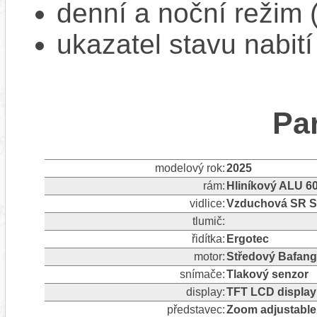
denní a noční režim 
ukazatel stavu nabití
Pa
modelový rok:
2025
rám:
Hliníkový ALU 6
vidlice:
Vzduchová SR 
tlumič:
řidítka:
Ergotec
motor:
Středový Bafan
snímače:
Tlakový senzor
display:
TFT LCD display
představec:
Zoom adjustable