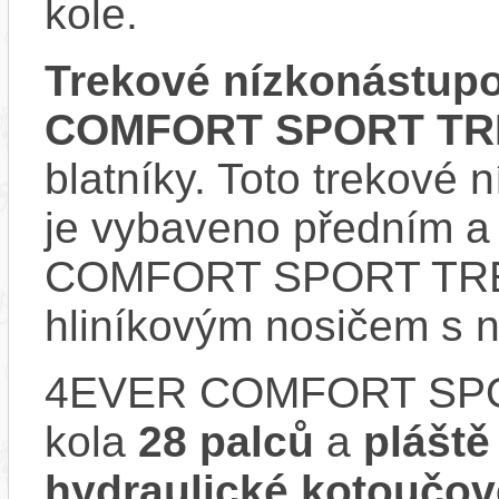
kole.
Trekové nízkonástup
COMFORT SPORT TRE
blatníky. Toto trekové 
je vybaveno předním 
COMFORT SPORT TREK
hliníkovým nosičem s n
4EVER COMFORT SPO
kola
28 palců
a
plášt
hydraulické kotouč