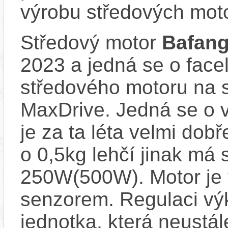
výrobu středových mot
Středový motor
Bafan
2023 a jedná se o face
středového motoru na
MaxDrive. Jedná se o v
je za ta léta velmi dob
o 0,5kg lehčí jinak má
250W(500W). Motor je
senzorem. Regulaci výk
jednotka, která neustál