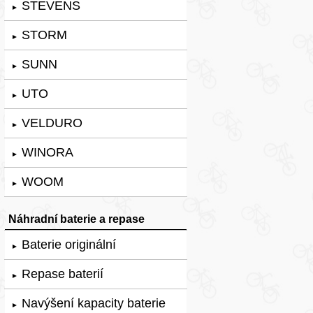
STEVENS
►
STORM
►
SUNN
►
UTO
►
VELDURO
►
WINORA
►
WOOM
►
Náhradní baterie a repase
Baterie originální
►
Repase baterií
►
Navýšení kapacity baterie
►