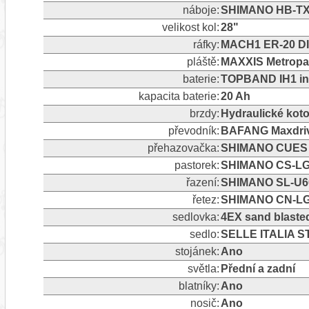
náboje:
SHIMANO HB-TX
velikost kol:
28"
ráfky:
MACH1 ER-20 D
pláště:
MAXXIS Metropa
baterie:
TOPBAND IH1 int
kapacita baterie:
20 Ah
brzdy:
Hydraulické kot
převodník:
BAFANG Maxdriv
přehazovačka:
SHIMANO CUES RD
pastorek:
SHIMANO CS-LG4
řazení:
SHIMANO SL-U6
řetez:
SHIMANO CN-LG
sedlovka:
4EX sand blaste
sedlo:
SELLE ITALIA S
stojánek:
Ano
světla:
Přední a zadní
blatníky:
Ano
nosič:
Ano