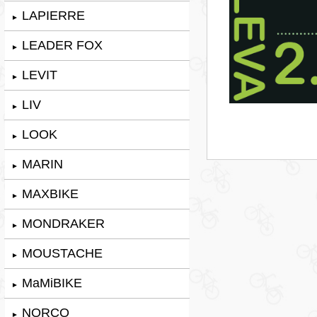
LAPIERRE
►
LEADER FOX
►
LEVIT
►
LIV
►
LOOK
►
MARIN
►
MAXBIKE
►
MONDRAKER
►
MOUSTACHE
►
MaMiBIKE
►
NORCO
►