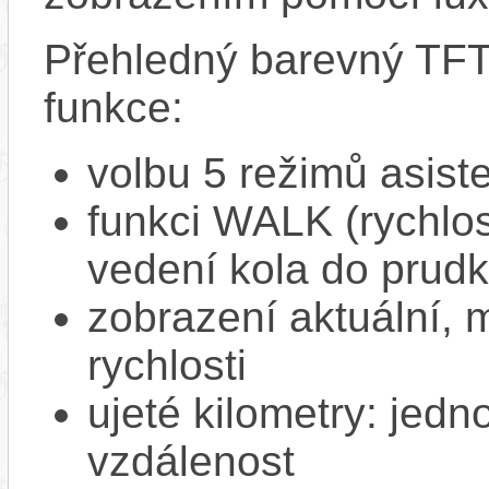
Přehledný barevný TFT
funkce:
volbu 5 režimů asist
funkci WALK (rychlost
vedení kola do prud
zobrazení aktuální,
rychlosti
ujeté kilometry: jedno
vzdálenost