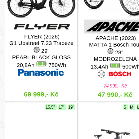
FLYER (2026)
APACHE (2023)
G1 Upstreet 7.23 Trapeze
MATTA 1 Bosch Tou
29"
28"
PEARL BLACK GLOSS
MODROZELENÁ
20,8Ah
750Wh
13,4Ah
500W
74 990,- Kč
69 999,- Kč
47 990,- Kč
15,5"
17"
19"
S
M