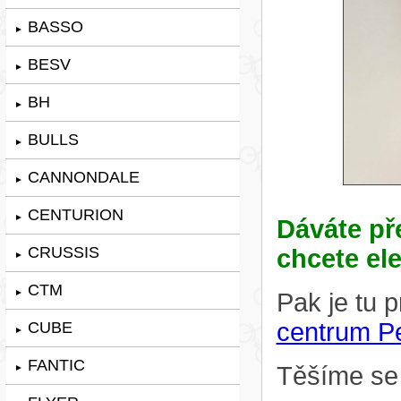
BASSO
►
BESV
►
BH
►
BULLS
►
CANNONDALE
►
CENTURION
►
Dáváte př
CRUSSIS
chcete el
►
CTM
►
Pak je tu 
centrum P
CUBE
►
FANTIC
Těšíme se
►