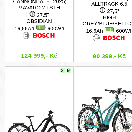
CANNONDALE (2025)
ALLTRACK 6.5
MAVARO 2 LSTH
27,5"
27,5"
HIGH
OBSIDIAN
GREY/BLUE/YELL
16,66Ah
600Wh
16,6Ah
600W
124 999,- Kč
90 399,- Kč
S
M