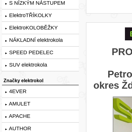
S NÍZKÝM NÁSTUPEM
►
ElektroTŘÍKOLKY
►
ElektroKOLOBĚŽKY
►
NÁKLADNÍ elektrokola
►
PRO
SPEED PEDELEC
►
SUV elektrokola
►
Petr
Značky elektrokol
okres Ž
4EVER
►
AMULET
►
APACHE
►
AUTHOR
►