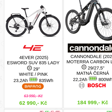
CANNONDALE (202
4EVER (2025)
MOTERRA CARBON L
ESWORD SUV 835 LADY
29/27,5"
29"
MATNÁ ČERNÁ
WHITE / PINK
22,2Ah
800W
23,2Ah
835Wh
63 990,- Kč
184 999,- Kč
62 990,- Kč