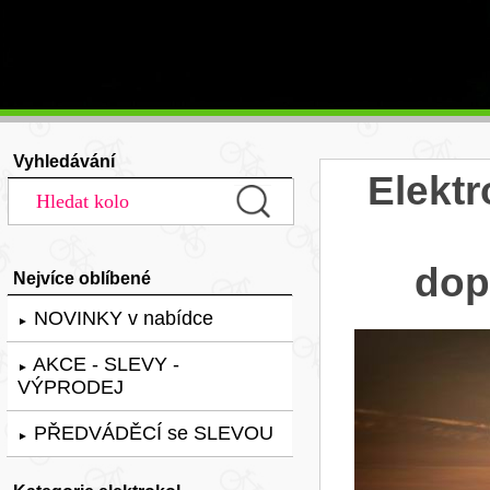
Vyhledávání
Elekt
dop
Nejvíce oblíbené
NOVINKY v nabídce
►
AKCE - SLEVY -
►
VÝPRODEJ
PŘEDVÁDĚCÍ se SLEVOU
►