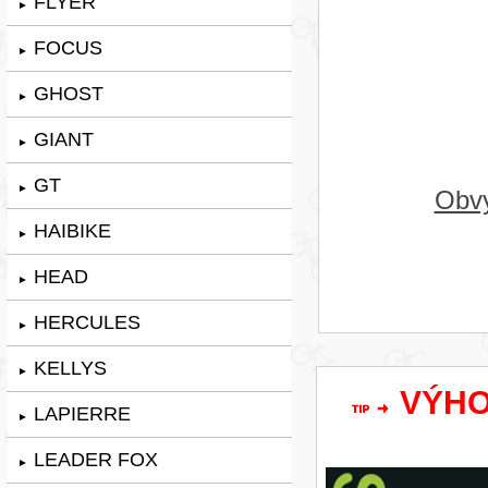
FLYER
►
FOCUS
►
GHOST
►
GIANT
►
GT
►
Obvy
HAIBIKE
►
HEAD
►
HERCULES
►
KELLYS
►
VÝHOD
LAPIERRE
►
LEADER FOX
►