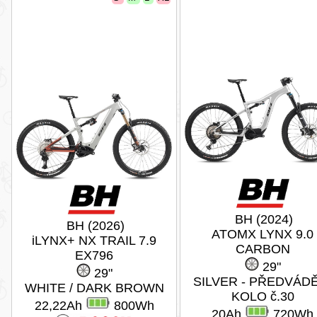
BH (2024)
BH (2026)
ATOMX LYNX 9.0
iLYNX+ NX TRAIL 7.9
CARBON
EX796
29"
29"
SILVER - PŘEDVÁD
WHITE / DARK BROWN
KOLO č.30
22,22Ah
800Wh
20Ah
720Wh