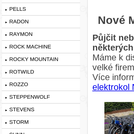
PELLS
►
Nové M
RADON
►
RAYMON
Půjčit ne
►
některých
ROCK MACHINE
►
Máme k dis
ROCKY MOUNTAIN
►
velké fire
ROTWILD
►
Více infor
ROZZO
elektrokol
►
STEPPENWOLF
►
STEVENS
►
STORM
►