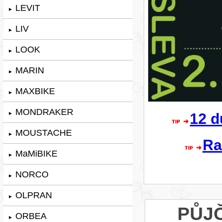
LEVIT
►
LIV
►
LOOK
►
MARIN
►
MAXBIKE
►
MONDRAKER
►
12 d
MOUSTACHE
►
Ra
MaMiBIKE
►
NORCO
►
OLPRAN
►
PŮJ
ORBEA
►