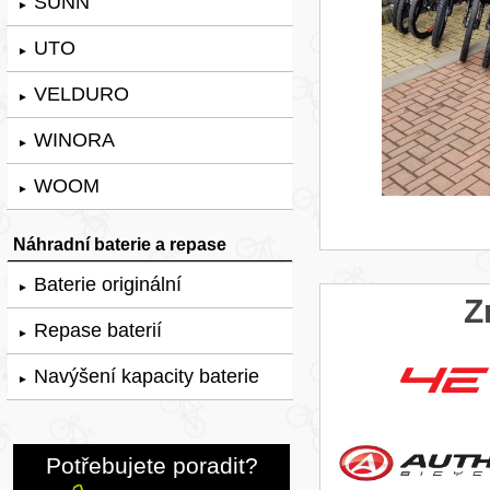
SUNN
►
UTO
►
VELDURO
►
WINORA
►
WOOM
►
Náhradní baterie a repase
Baterie originální
►
Z
Repase baterií
►
Navýšení kapacity baterie
►
Potřebujete poradit?