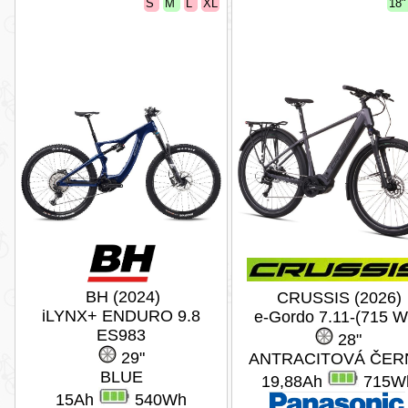
S
M
L
XL
18
BH (2024)
CRUSSIS (2026)
iLYNX+ ENDURO 9.8
e-Gordo 7.11-(715 W
ES983
28"
29"
ANTRACITOVÁ ČER
BLUE
19,88Ah
715W
15Ah
540Wh