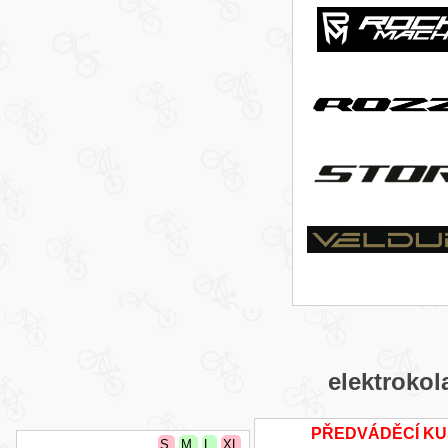
elektrokol
PŘEDVÁDĚCÍ K
S
M
L
XL