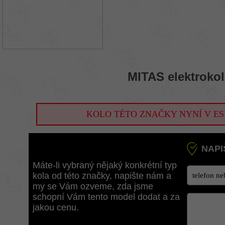
MITAS elektrokol
KOLO TÉTO ZNAČKY NYNÍ V ES
NAPI
Máte-li vybraný nějaký konkrétní typ
kola od této značky, napište nám a
my se Vám ozveme, zda jsme
schopní Vám tento model dodat a za
jakou cenu.