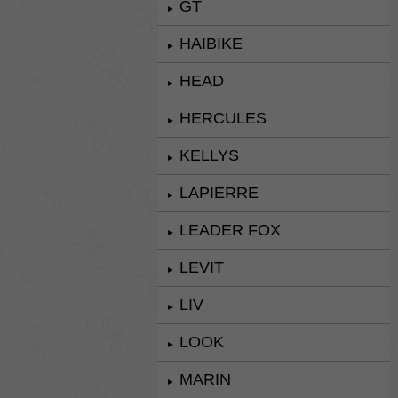
GT
►
HAIBIKE
►
HEAD
►
HERCULES
►
KELLYS
►
LAPIERRE
►
LEADER FOX
►
LEVIT
►
LIV
►
LOOK
►
MARIN
►