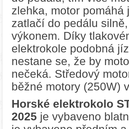
zlehka, motor pomáhá j
zatlačí do pedálu siln
výkonem. Díky tlakovém
elektrokole podobná jí
nestane se, že by motor
nečeká. Středový motor
běžné motory (250W) v
Horské elektrokolo 
2025
je vybaveno blatní