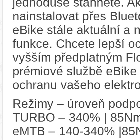
jednoduše stáhnete. A
nainstalovat přes Bluet
eBike stále aktuální a 
funkce. Chcete lepší o
vyšším předplatným Flo
prémiové službě eBike 
ochranu vašeho elektro
Režimy – úroveň podpo
TURBO – 340% | 85N
eMTB – 140-340% |8