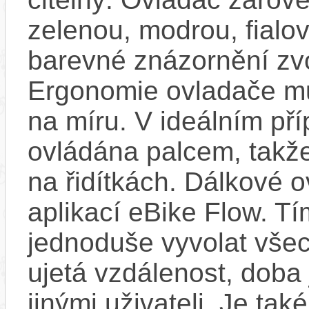
zelenou, modrou, fialo
barevné znázornění zv
Ergonomie ovladače mů
na míru. V ideálním pří
ovládána palcem, takže
na řidítkách. Dálkové ov
aplikací eBike Flow. T
jednoduše vyvolat všec
ujetá vzdálenost, doba 
jinými uživateli. Je ta