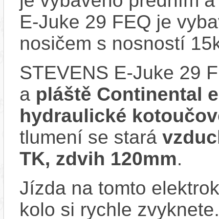
je vybaveno předním 
E-Juke 29 FEQ je vyba
nosičem s nosností 15
STEVENS E-Juke 29 F
a
pláště Continental 
hydraulické kotoučov
tlumení se stará
vzduc
TK, zdvih 120mm
.
Jízda na tomto elektrok
kolo si rychle zvyknete