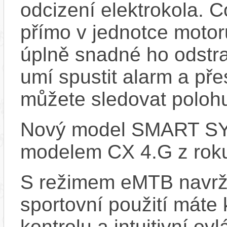
odcizení elektrokola. 
přímo v jednotce motor
úplně snadné ho odstra
umí spustit alarm a pře
můžete sledovat polohu
Nový model SMART SYS
modelem CX 4.G z rok
S režimem eMTB navrž
sportovní použití máte 
kontrolu a intuitivní o