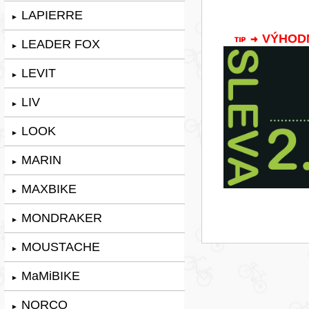
LAPIERRE
►
VÝHODNÁ
LEADER FOX
►
LEVIT
►
LIV
►
LOOK
►
MARIN
►
MAXBIKE
►
MONDRAKER
►
MOUSTACHE
►
MaMiBIKE
►
NORCO
►