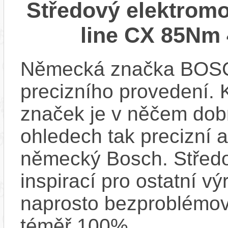
Středový elektrom
line CX 85Nm 
Německá značka BOSCH
precizního provedení.
značek je v něčem dobr
ohledech tak precizní 
německý Bosch. Střed
inspirací pro ostatní vý
naprosto bezproblémově
téměř 100%.