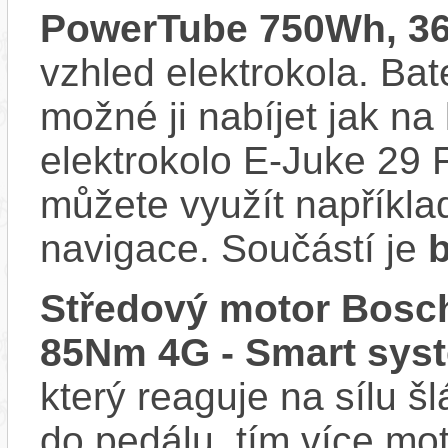
PowerTube 750Wh, 3
vzhled elektrokola. Bat
možné ji nabíjet jak na
elektrokolo E-Juke 29 
můžete využít napříkla
navigace. Součástí je
Středový motor Bosch
85Nm 4G - Smart sys
který reaguje na sílu šl
do pedálu, tím více mo