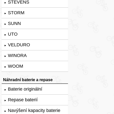
STEVENS
►
STORM
►
SUNN
►
UTO
►
VELDURO
►
WINORA
►
WOOM
►
Náhradní baterie a repase
Baterie originální
►
Repase baterií
►
Navýšení kapacity baterie
►