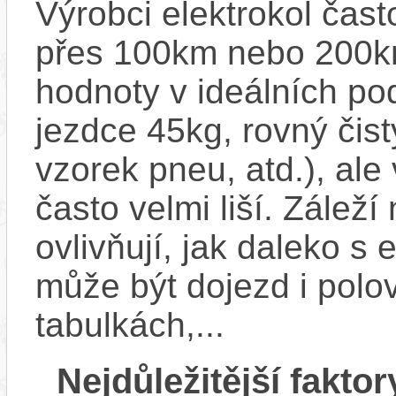
Výrobci elektrokol čas
přes 100km nebo 200km
hodnoty v ideálních p
jezdce 45kg, rovný čistý
vzorek pneu, atd.), ale
často velmi liší. Zálež
ovlivňují, jak daleko s
může být dojezd i polo
tabulkách,...
Nejdůležitější faktor