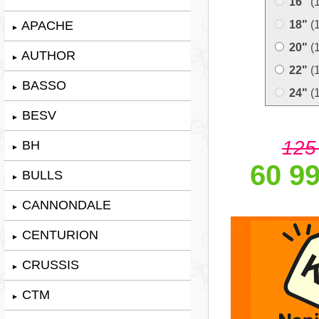
16"
(
APACHE
18"
(
►
20"
(
AUTHOR
►
22"
(
BASSO
►
24"
(
BESV
►
125
BH
►
60 99
BULLS
►
CANNONDALE
►
CENTURION
►
CRUSSIS
►
CTM
►