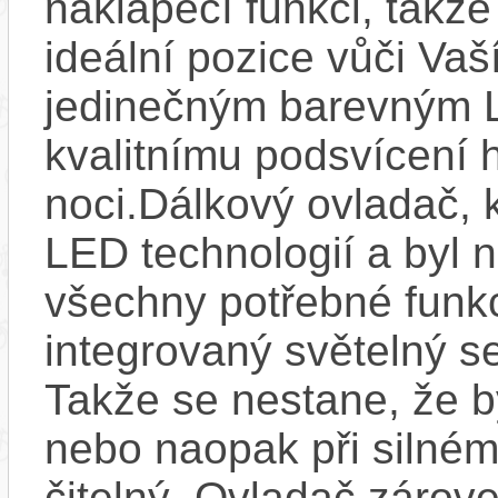
naklápěcí funkci, takže
ideální pozice vůči Va
jedinečným barevným L
kvalitnímu podsvícení h
noci.Dálkový ovladač, 
LED technologií a byl 
všechny potřebné funkc
integrovaný světelný se
Takže se nestane, že by
nebo naopak při silném
čitelný. Ovladač zárove