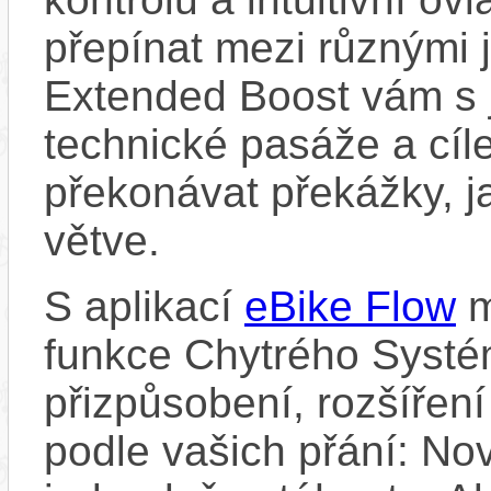
přepínat mezi různými 
Extended Boost vám s 
technické pasáže a cí
překonávat překážky, ja
větve.
S aplikací
eBike Flow
m
funkce Chytrého Systé
přizpůsobení, rozšíření
podle vašich přání: Nov