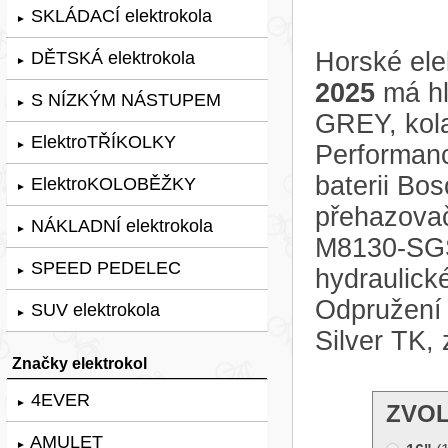
SKLÁDACÍ elektrokola
►
Horské ele
DĚTSKÁ elektrokola
►
2025
má hl
S NÍZKÝM NÁSTUPEM
►
GREY, kola
ElektroTŘÍKOLKY
►
Performan
baterii B
ElektroKOLOBĚŽKY
►
přehazova
NÁKLADNÍ elektrokola
►
M8130-SGS,
SPEED PEDELEC
hydraulick
►
Odpružení 
SUV elektrokola
►
Silver TK,
Značky elektrokol
4EVER
►
ZVOL
AMULET
►