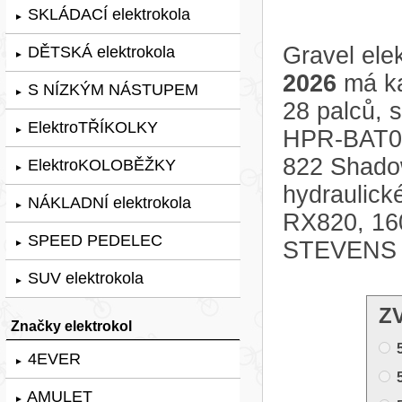
SKLÁDACÍ elektrokola
►
Gravel ele
DĚTSKÁ elektrokola
►
2026
má ka
S NÍZKÝM NÁSTUPEM
►
28 palců, 
ElektroTŘÍKOLKY
►
HPR-BAT0
822 Shado
ElektroKOLOBĚŽKY
►
hydraulic
NÁKLADNÍ elektrokola
►
RX820, 160
SPEED PEDELEC
STEVENS F
►
SUV elektrokola
►
Z
Značky elektrokol
4EVER
►
AMULET
►