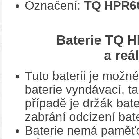
Označení:
TQ HPR6
Baterie TQ 
a reá
Tuto baterii je možné
baterie vyndávací, t
případě je držák bat
zabrání odcizení bate
Baterie nemá paměťov