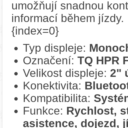
umožňují snadnou kontr
informací během jízdy. 
{index=0}
Typ displeje:
Monoch
Označení:
TQ HPR F
Velikost displeje:
2" 
Konektivita:
Bluetoo
Kompatibilita:
Systé
Funkce:
Rychlost, s
asistence, dojezd, j