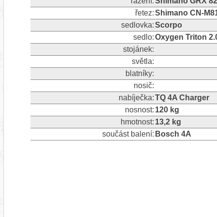
řazení:
Shimano GRX 82
řetez:
Shimano CN‑M810
sedlovka:
Scorpo
sedlo:
Oxygen Triton 2.
stojánek:
světla:
blatníky:
nosič:
nabíječka:
TQ 4A Charger
nosnost:
120 kg
hmotnost:
13,2 kg
součást balení:
Bosch 4A