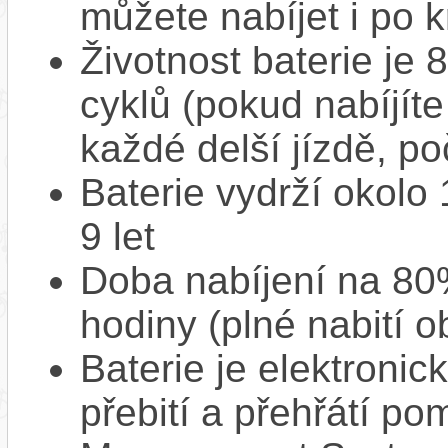
můžete nabíjet i po k
Životnost baterie je 
cyklů (pokud nabíjíte
každé delší jízdě, po
Baterie vydrží okolo
9 let
Doba nabíjení na 80%
hodiny (plné nabití o
Baterie je elektronic
přebití a přehřátí p