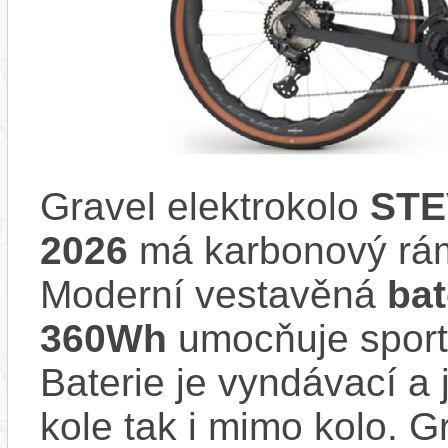
Gravel elektrokolo
STE
2026
má karbonový rá
Moderní vestavěná
ba
360Wh
umocňuje sporto
Baterie je vyndávací a 
kole tak i mimo kolo. G