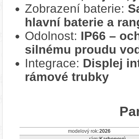
Zobrazení baterie:
S
hlavní baterie a ra
Odolnost:
IP66 – oc
silnému proudu vo
Integrace:
Displej i
rámové trubky
Pa
modelový rok:
2026
rám:
Karbonový