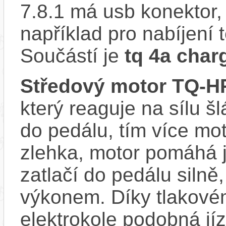
7.8.1 má usb konektor,
například pro nabíjení 
Součástí je
tq 4a char
Středový motor TQ-
který reaguje na sílu šl
do pedálu, tím více mo
zlehka, motor pomáhá j
zatlačí do pedálu siln
výkonem. Díky tlakovém
elektrokole podobná jí