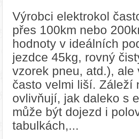
Výrobci elektrokol čas
přes 100km nebo 200km
hodnoty v ideálních p
jezdce 45kg, rovný čistý
vzorek pneu, atd.), ale
často velmi liší. Zálež
ovlivňují, jak daleko s
může být dojezd i polo
tabulkách,...