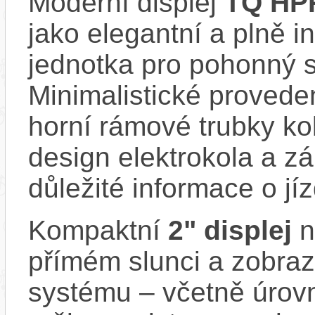
Moderní displej
TQ HPR
jako elegantní a plně i
jednotka pro pohonný
Minimalistické provede
horní rámové trubky kol
design elektrokola a z
důležité informace o jí
Kompaktní
2" displej
n
přímém slunci a zobraz
systému – včetně úrovně