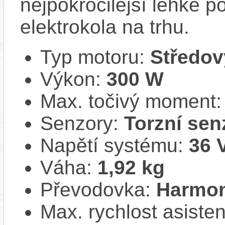
nejpokročilejší lehké 
elektrokola na trhu.
Typ motoru:
Středov
Výkon:
300 W
Max. točivý moment
Senzory:
Torzní sen
Napětí systému:
36 
Váha:
1,92 kg
Převodovka:
Harmon
Max. rychlost asiste