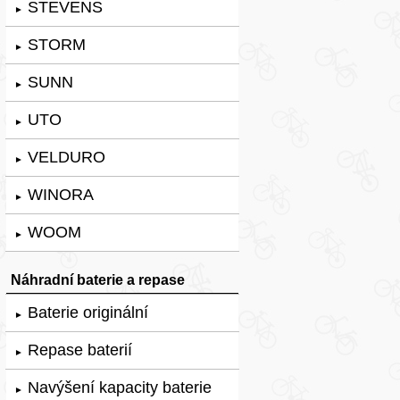
STEVENS
►
STORM
►
SUNN
►
UTO
►
VELDURO
►
WINORA
►
WOOM
►
Náhradní baterie a repase
Baterie originální
►
Repase baterií
►
Navýšení kapacity baterie
►