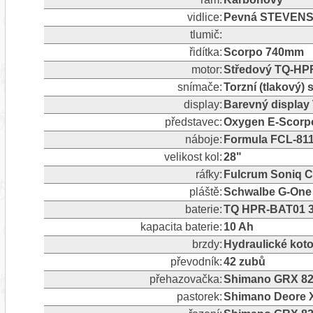
vidlice:
Pevná STEVENS 
tlumič:
řidítka:
Scorpo 740mm
motor:
Středový TQ-HP
snímače:
Torzní (tlakový)
display:
Barevný display
představec:
Oxygen E-Scorp
náboje:
Formula FCL-811
velikost kol:
28"
ráfky:
Fulcrum Soniq 
pláště:
Schwalbe G-One 
baterie:
TQ HPR-BAT01 
kapacita baterie:
10 Ah
brzdy:
Hydraulické ko
převodník:
42 zubů
přehazovačka:
Shimano GRX 822
pastorek:
Shimano Deore X