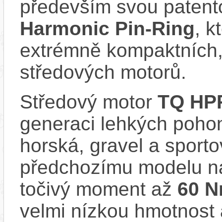
především svou patent
Harmonic Pin-Ring
, k
extrémně kompaktních, 
středových motorů.
Středový motor
TQ HP
generaci lehkých poho
horská, gravel a sporto
předchozímu modelu nab
točivý moment až
60 
velmi nízkou hmotnost a