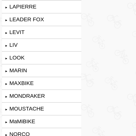
LAPIERRE
►
LEADER FOX
►
LEVIT
►
LIV
►
LOOK
►
MARIN
►
MAXBIKE
►
MONDRAKER
►
MOUSTACHE
►
MaMiBIKE
►
NORCO
►