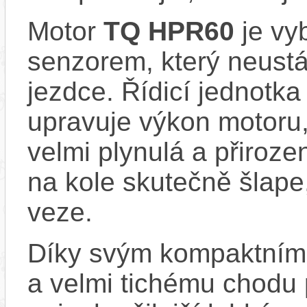
Motor
TQ HPR60
je vy
senzorem, který neustá
jezdce. Řídicí jednotk
upravuje výkon motoru,
velmi plynulá a přiroze
na kole skutečně šlape,
veze.
Díky svým kompaktním 
a velmi tichému chodu 