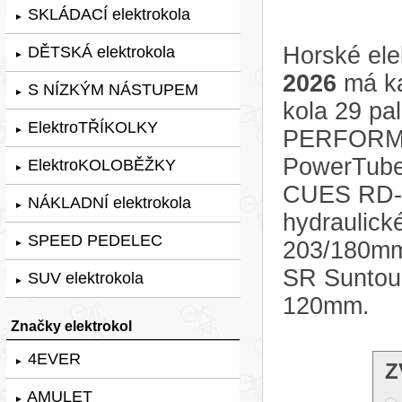
SKLÁDACÍ elektrokola
►
Horské ele
DĚTSKÁ elektrokola
►
2026
má ka
S NÍZKÝM NÁSTUPEM
►
kola 29 pa
ElektroTŘÍKOLKY
►
PERFORMA
PowerTube
ElektroKOLOBĚŽKY
►
CUES RD-U6
NÁKLADNÍ elektrokola
►
hydraulick
SPEED PEDELEC
203/180mm.
►
SR Suntou
SUV elektrokola
►
120mm.
Značky elektrokol
4EVER
►
Z
AMULET
►