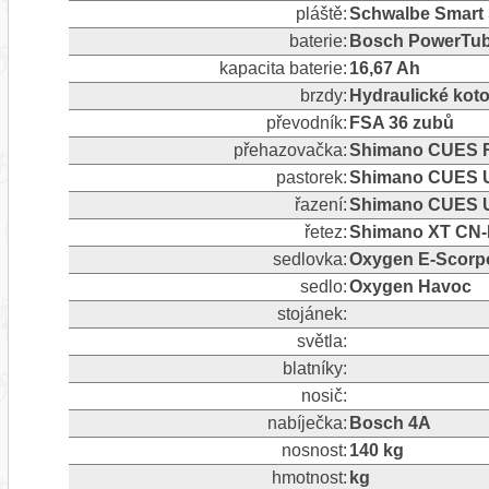
pláště:
Schwalbe Smart 
baterie:
Bosch PowerTub
kapacita baterie:
16,67 Ah
brzdy:
Hydraulické kot
převodník:
FSA 36 zubů
přehazovačka:
Shimano CUES RD
pastorek:
Shimano CUES U
řazení:
Shimano CUES U
řetez:
Shimano XT CN
sedlovka:
Oxygen E-Scorp
sedlo:
Oxygen Havoc
stojánek:
světla:
blatníky:
nosič:
nabíječka:
Bosch 4A
nosnost:
140 kg
hmotnost:
kg