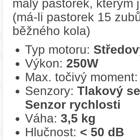
malý pastorek, kterým 
(má-li pastorek 15 zub
běžného kola)
Typ motoru:
Středov
Výkon:
250W
Max. točivý moment
Senzory:
Tlakový se
Senzor rychlosti
Váha:
3,5 kg
Hlučnost:
< 50 dB