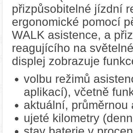
přizpůsobitelné jízdní r
ergonomické pomocí pět
WALK asistence, a přiz
reagujícího na světel
displej zobrazuje funkc
volbu režimů asisten
aplikací), včetně f
aktuální, průměrnou 
ujeté kilometry (denn
stav baterie v proce