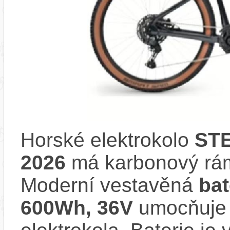
Horské elektrokolo
STE
2026
má karbonový rá
Moderní vestavěná
ba
600Wh, 36V
umocňuje 