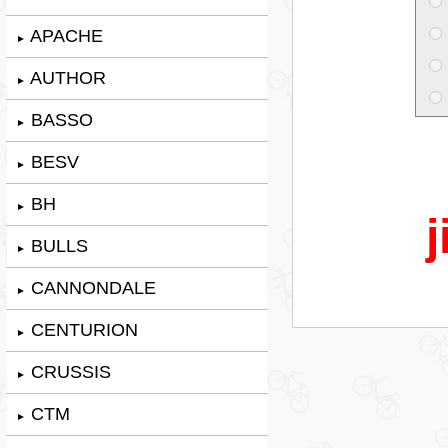
APACHE
►
AUTHOR
►
BASSO
►
BESV
►
BH
►
j
BULLS
►
CANNONDALE
►
CENTURION
►
CRUSSIS
►
CTM
►