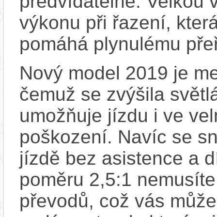
předvídatelně. Velkou 
výkonu při řazení, kter
pomáhá plynulému přeřa
Nový model 2019 je men
čemuž se zvýšila světl
umožňuje jízdu i ve ve
poškození. Navíc se sníž
jízdě bez asistence a 
poměru 2,5:1 nemusíte 
převodů, což vás může