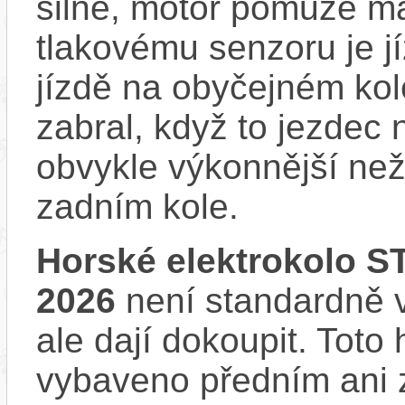
silně, motor pomůže m
tlakovému senzoru je j
jízdě na obyčejném kol
zabral, když to jezdec
obvykle výkonnější ne
zadním kole.
Horské elektrokolo S
2026
není standardně v
ale dají dokoupit. Toto
vybaveno předním ani 