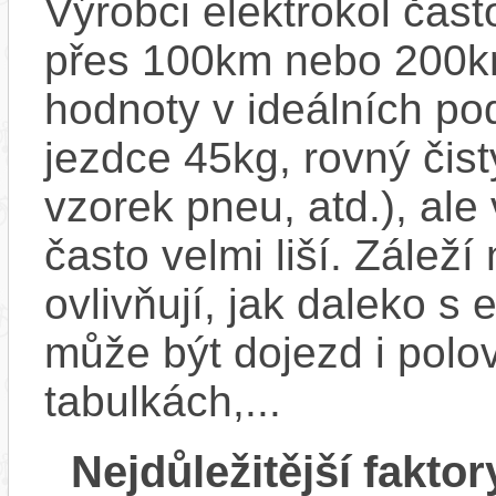
Výrobci elektrokol čas
přes 100km nebo 200km
hodnoty v ideálních p
jezdce 45kg, rovný čistý
vzorek pneu, atd.), ale
často velmi liší. Zálež
ovlivňují, jak daleko s
může být dojezd i polo
tabulkách,...
Nejdůležitější faktor