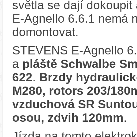
světla se dají dokoupi
E-Agnello 6.6.1 nemá n
domontovat.
STEVENS E-Agnello 6.
a
pláště Schwalbe Sm
622
.
Brzdy hydraulick
M280, rotors 203/18
vzduchová SR Suntou
osou, zdvih 120mm
.
Jízda na tomto elektrok