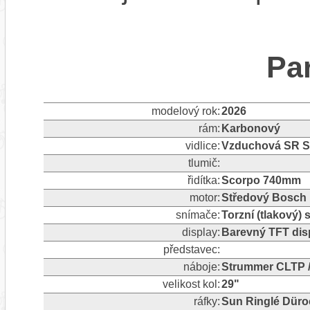
Pa
modelový rok:
2026
rám:
Karbonový
vidlice:
Vzduchová SR S
tlumič:
řidítka:
Scorpo 740mm
motor:
Středový Bosc
snímače:
Torzní (tlakový)
display:
Barevný TFT dis
představec:
náboje:
Strummer CLTP /
velikost kol:
29"
ráfky:
Sun Ringlé Düro