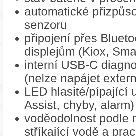
automatické přizpůs
senzoru
připojení přes Bluet
displejům (Kiox, Sm
interní USB‑C diagnos
(nelze napájet extern
LED hlasité/pípající
Assist, chyby, alarm)
voděodolnost podle n
stříkající vodě a pra