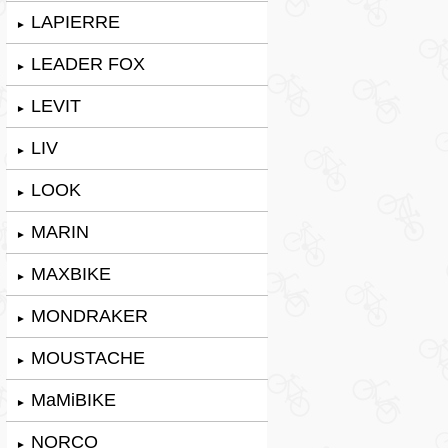
LAPIERRE
►
LEADER FOX
►
LEVIT
►
LIV
►
LOOK
►
MARIN
►
MAXBIKE
►
MONDRAKER
►
MOUSTACHE
►
MaMiBIKE
►
NORCO
►