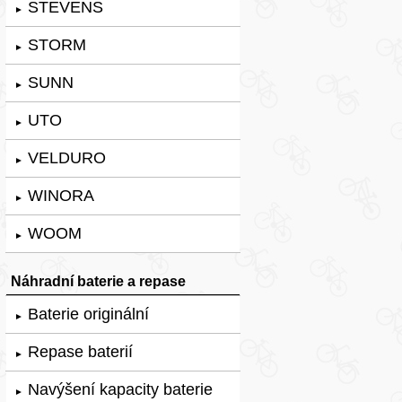
STEVENS
►
STORM
►
SUNN
►
UTO
►
VELDURO
►
WINORA
►
WOOM
►
Náhradní baterie a repase
Baterie originální
►
Repase baterií
►
Navýšení kapacity baterie
►