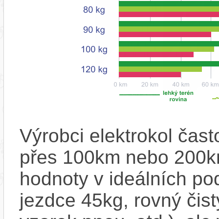
Výrobci elektrokol čas
přes 100km nebo 200km
hodnoty v ideálních p
jezdce 45kg, rovný čistý