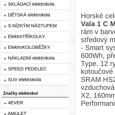
SKLÁDACÍ elektrokola
►
Horské cel
DĚTSKÁ elektrokola
►
Vala 1 C 
S NÍZKÝM NÁSTUPEM
►
rám v barv
ElektroTŘÍKOLKY
►
středový 
- Smart sy
ElektroKOLOBĚŽKY
►
600Wh, př
NÁKLADNÍ elektrokola
►
Type, 12 r
SPEED PEDELEC
kotoučové
►
SRAM HS2 2
SUV elektrokola
►
vzduchová 
Značky elektrokol
X2, 160mm
Performanc
4EVER
►
AMULET
►