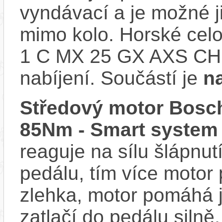
vyndávací a je možné ji 
mimo kolo. Horské celo
1 C MX 25 GX AXS CH 
nabíjení. Součástí je
n
Středový motor Bosch
85Nm - Smart system
reaguje na sílu šlápnutí
pedálu, tím více motor
zlehka, motor pomáhá j
zatlačí do pedálu siln