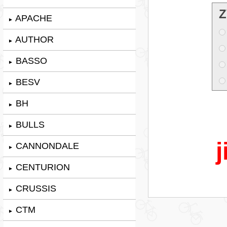
Z
APACHE
►
AUTHOR
►
BASSO
►
BESV
►
BH
►
BULLS
►
j
CANNONDALE
►
CENTURION
►
CRUSSIS
►
CTM
►