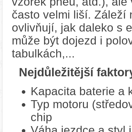
vzorek pneu, atd.), ale
často velmi liší. Zálež
ovlivňují, jak daleko s
může být dojezd i polo
tabulkách,...
Nejdůležitější faktor
Kapacita baterie a 
Typ motoru (středov
chip
Váha jezdce a styl j