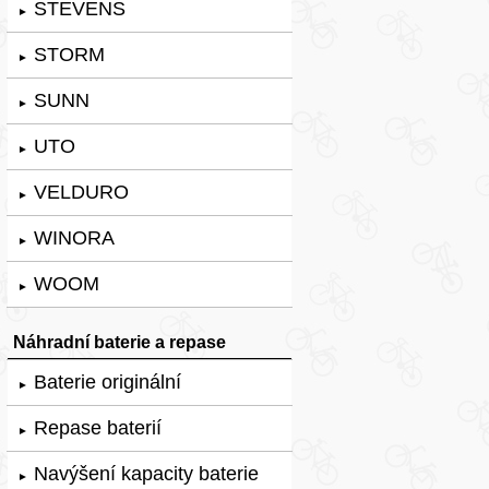
STEVENS
►
STORM
►
SUNN
►
UTO
►
VELDURO
►
WINORA
►
WOOM
►
Náhradní baterie a repase
Baterie originální
►
Repase baterií
►
Navýšení kapacity baterie
►