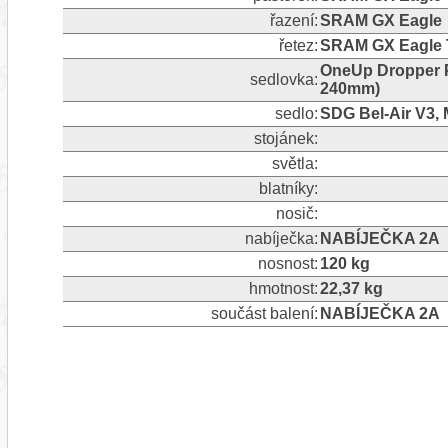
řazení:
SRAM GX Eagle
řetez:
SRAM GX Eagle T
OneUp Dropper Po
sedlovka:
240mm)
sedlo:
SDG Bel-Air V3,
stojánek:
světla:
blatníky:
nosič:
nabíječka:
NABÍJEČKA 2A
nosnost:
120 kg
hmotnost:
22,37 kg
součást balení:
NABÍJEČKA 2A