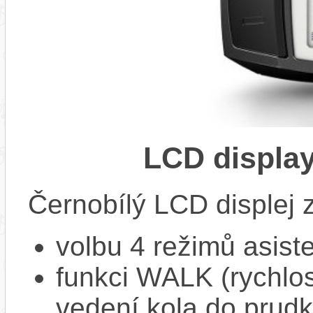
LCD displa
Černobílý LCD displej 
volbu 4 režimů asiste
funkci WALK (rychlost
vedení kola do prud