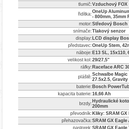
tlumič:
Vzduchový FOX F
OneUp Aluminum 
řidítka:
- 800mm, 35mm R
motor:
Středový Bosch 
snímače:
Tlakový senzor
display:
LCD display Bo
představec:
OneUp Stem, 42
náboje:
E13 SL, 15x110, 6
velikost kol:
29/27,5"
ráfky:
Raceface ARC 3
Schwalbe Magic Ma
pláště:
27.5x2.5, Gravity
baterie:
Bosch PowerTub
kapacita baterie:
16,66 Ah
Hydraulické kot
brzdy:
200mm
převodník:
Kliky: SRAM GX 
přehazovačka:
SRAM GX Eagle A
pastorek:
SRAM GX Eagle T