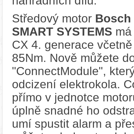
náhradních dílů.
Středový motor
Bosch 
SMART SYSTEMS
má s
CX 4. generace včetně
85Nm. Nově můžete do 
"ConnectModule", který
odcizení elektrokola. 
přímo v jednotce motor
úplně snadné ho odstra
umí spustit alarm a pře