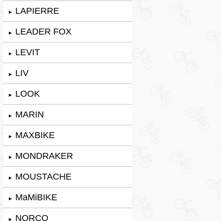
LAPIERRE
►
LEADER FOX
►
LEVIT
►
LIV
►
LOOK
►
MARIN
►
MAXBIKE
►
MONDRAKER
►
MOUSTACHE
►
MaMiBIKE
►
NORCO
►