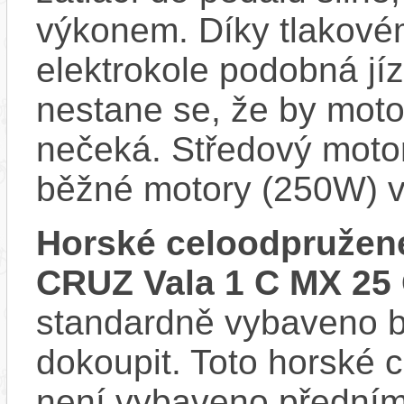
výkonem. Díky tlakovém
elektrokole podobná jí
nestane se, že by motor
nečeká. Středový motor
běžné motory (250W) v
Horské celoodpružen
CRUZ Vala 1 C MX 25
standardně vybaveno bla
dokoupit. Toto horské 
není vybaveno předním