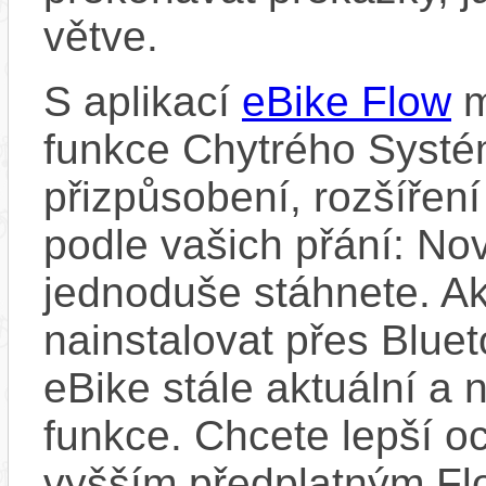
větve.
S aplikací
eBike Flow
m
funkce Chytrého Systé
přizpůsobení, rozšíření
podle vašich přání: Nov
jednoduše stáhnete. A
nainstalovat přes Bluet
eBike stále aktuální a 
funkce. Chcete lepší o
vyšším předplatným Flo