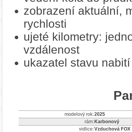
zobrazení aktuální,
rychlosti
ujeté kilometry: jedno
vzdálenost
ukazatel stavu nabití
Pa
modelový rok:
2025
rám:
Karbonový
vidlice:
Vzduchová FOX 3