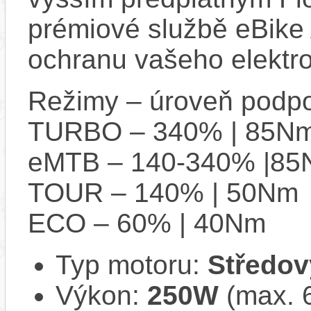
prémiové službě eBike 
ochranu vašeho elektro
Režimy – úroveň podpo
TURBO – 340% | 85N
eMTB – 140-340% |8
TOUR – 140% | 50Nm
ECO – 60% | 40Nm
Typ motoru:
Středov
Výkon:
250W
(max. 