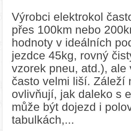
Výrobci elektrokol čas
přes 100km nebo 200km
hodnoty v ideálních p
jezdce 45kg, rovný čistý
vzorek pneu, atd.), ale
často velmi liší. Zálež
ovlivňují, jak daleko s
může být dojezd i polo
tabulkách,...