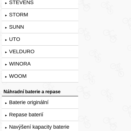
STEVENS
►
STORM
►
SUNN
►
UTO
►
VELDURO
►
WINORA
►
WOOM
►
Náhradní baterie a repase
Baterie originální
►
Repase baterií
►
Navýšení kapacity baterie
►