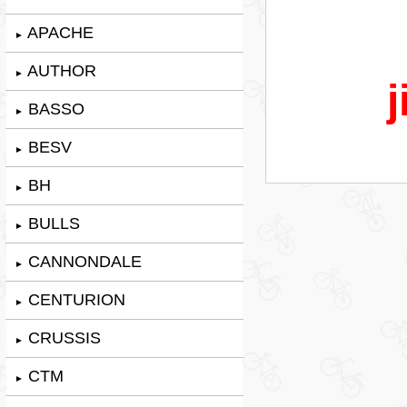
APACHE
►
AUTHOR
►
j
BASSO
►
BESV
►
BH
►
BULLS
►
CANNONDALE
►
CENTURION
►
CRUSSIS
►
CTM
►