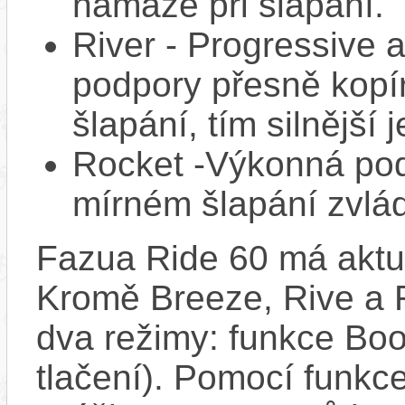
námaze při šlapání.
River - Progressive a
podpory přesně kopíru
šlapání, tím silnější
Rocket -Výkonná pod
mírném šlapání zvlád
Fazua Ride 60 má aktuá
Kromě Breeze, Rive a R
dva režimy: funkce Boo
tlačení). Pomocí funkc