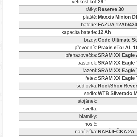
velikost kol:
29"
ráfky:
Reserve 30
pláště:
Maxxis Minion D
baterie:
FAZUA 12Ah/43
kapacita baterie:
12 Ah
brzdy:
Code Ultimate St
převodník:
Praxis eTor AL
přehazovačka:
SRAM XX Eagle A
pastorek:
SRAM XX Eagle T
řazení:
SRAM XX Eagle 
řetez:
SRAM XX Eagle 
sedlovka:
RockShox Reve
sedlo:
WTB Silverado 
stojánek:
světla:
blatníky:
nosič:
nabíječka:
NABÍJEČKA 2A