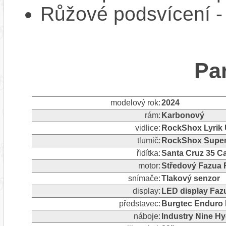
Růžové podsvícení 
Pa
modelový rok:
2024
rám:
Karbonový
vidlice:
RockShox Lyrik 
tlumič:
RockShox Super 
řidítka:
Santa Cruz 35 C
motor:
Středový Fazua
snímače:
Tlakový senzor
display:
LED display Faz
představec:
Burgtec Enduro
náboje:
Industry Nine Hy