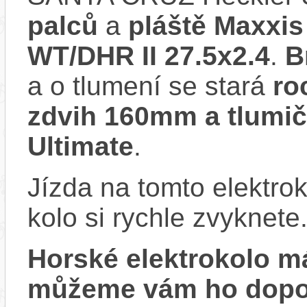
palců
a
pláště Maxxis
WT/DHR II 27.5x2.4
.
B
a o tlumení se stará
ro
zdvih 160mm a tlumi
Ultimate
.
Jízda na tomto elektrok
kolo si rychle zvyknete
Horské elektrokolo 
můžeme vám ho dopor