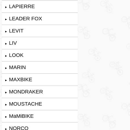
LAPIERRE
►
LEADER FOX
►
LEVIT
►
LIV
►
LOOK
►
MARIN
►
MAXBIKE
►
MONDRAKER
►
MOUSTACHE
►
MaMiBIKE
►
NORCO
►