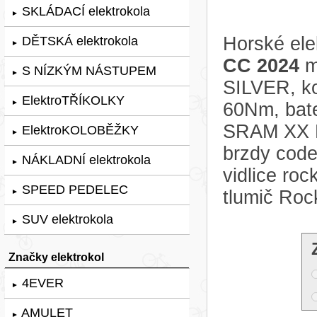
SKLÁDACÍ elektrokola
►
Horské ele
DĚTSKÁ elektrokola
►
CC 2024
m
S NÍZKÝM NÁSTUPEM
►
SILVER, ko
ElektroTŘÍKOLKY
►
60Nm, bat
SRAM XX E
ElektroKOLOBĚŽKY
►
brzdy code
NÁKLADNÍ elektrokola
►
vidlice ro
SPEED PEDELEC
tlumič Roc
►
SUV elektrokola
►
Značky elektrokol
4EVER
►
AMULET
►