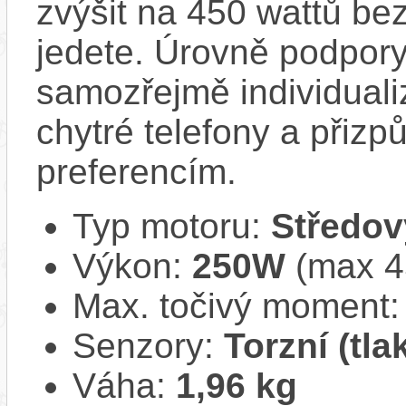
zvýšit na 450 wattů be
jedete. Úrovně podpory
samozřejmě individuali
chytré telefony a přizp
preferencím.
Typ motoru:
Středov
Výkon:
250W
(max 
Max. točivý moment
Senzory:
Torzní (tl
Váha:
1,96 kg