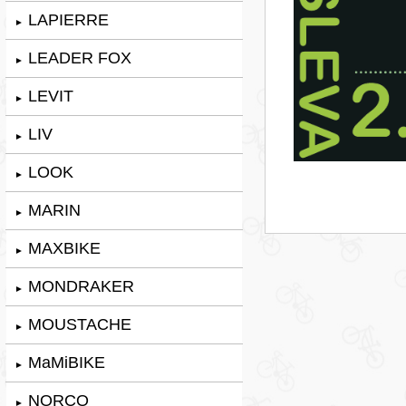
LAPIERRE
►
LEADER FOX
►
LEVIT
►
LIV
►
LOOK
►
MARIN
►
MAXBIKE
►
MONDRAKER
►
MOUSTACHE
►
MaMiBIKE
►
NORCO
►