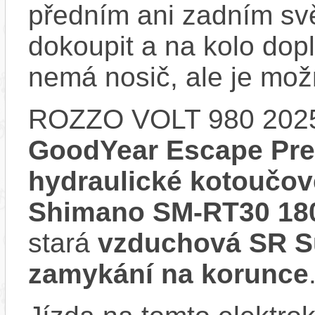
předním ani zadním svě
dokoupit a na kolo do
nemá nosič, ale je mo
ROZZO VOLT 980 202
GoodYear Escape Pre
hydraulické kotoučo
Shimano SM-RT30 1
stará
vzduchová SR S
zamykání na korunce