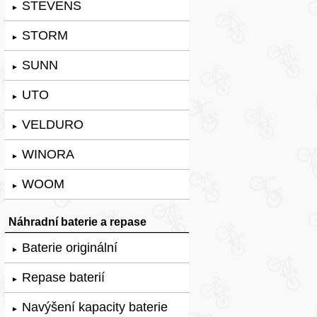
STEVENS
►
STORM
►
SUNN
►
UTO
►
VELDURO
►
WINORA
►
WOOM
►
Náhradní baterie a repase
Baterie originální
►
Repase baterií
►
Navýšení kapacity baterie
►