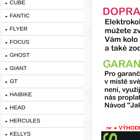
CUBE
►
FANTIC
►
FLYER
►
FOCUS
►
GHOST
►
GIANT
►
GT
►
HAIBIKE
►
HEAD
►
HERCULES
►
VÝHODNÁ
KELLYS
►