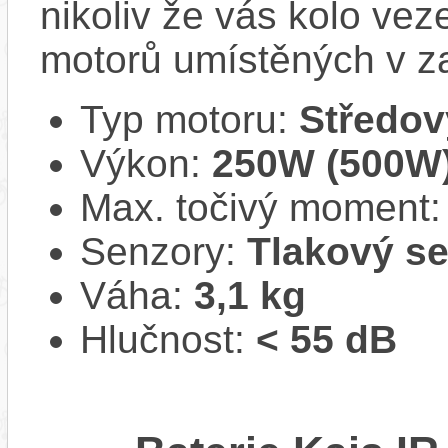
nikoliv že vás kolo vez
motorů umístěných v z
Typ motoru:
Středov
Výkon:
250W (500W
Max. točivý moment
Senzory:
Tlakový se
Váha:
3,1 kg
Hlučnost:
< 55 dB