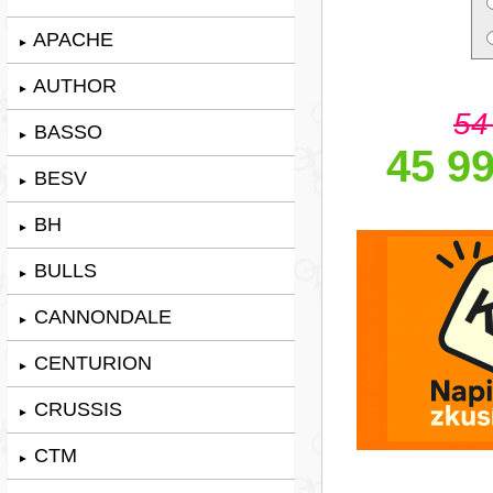
APACHE
►
AUTHOR
►
54
BASSO
►
45 99
BESV
►
BH
►
BULLS
►
CANNONDALE
►
CENTURION
►
CRUSSIS
►
CTM
►