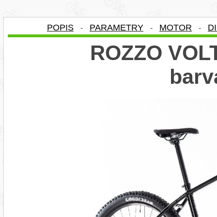
POPIS
PARAMETRY
MOTOR
D
-
-
-
ROZZO VOLT 
bar