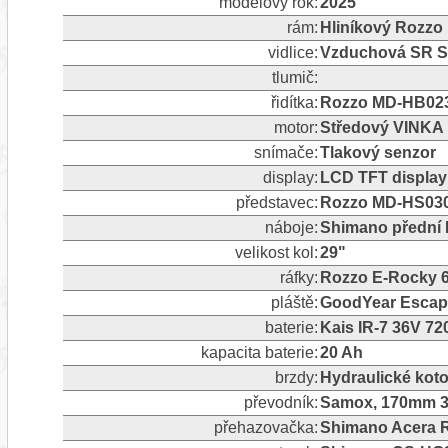
modelový rok:
2025
rám:
Hliníkový Rozzo
vidlice:
Vzduchová SR Su
tlumič:
řidítka:
Rozzo MD-HB023
motor:
Středový VINKA
snímače:
Tlakový senzor
display:
LCD TFT displa
představec:
Rozzo MD-HS03
náboje:
Shimano přední 
velikost kol:
29"
ráfky:
Rozzo E-Rocky 
pláště:
GoodYear Escap
baterie:
Kais IR-7 36V 7
kapacita baterie:
20 Ah
brzdy:
Hydraulické ko
převodník:
Samox, 170mm 3
přehazovačka:
Shimano Acera R