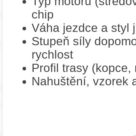
Typ motoru (středov
chip
Váha jezdce a styl j
Stupeň síly dopomo
rychlost
Profil trasy (kopce,
Nahuštění, vzorek a