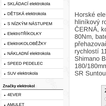
SKLÁDACÍ elektrokola
►
Horské ele
DĚTSKÁ elektrokola
►
hliníkový 
S NÍZKÝM NÁSTUPEM
►
ČERNÁ, ko
ElektroTŘÍKOLKY
►
80Nm, bate
přehazova
ElektroKOLOBĚŽKY
►
rychlostí 
NÁKLADNÍ elektrokola
►
Shimano 
SPEED PEDELEC
180/180mm.
►
SR Suntou
SUV elektrokola
►
Značky elektrokol
4EVER
►
AMULET
►