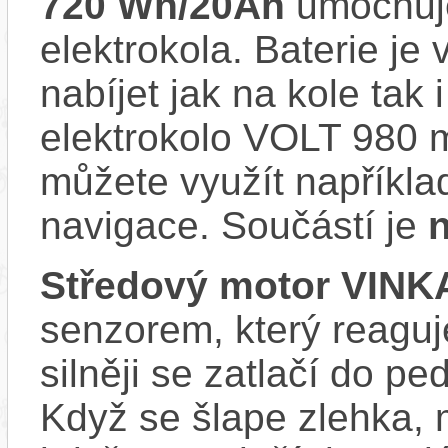
720 Wh/20Ah
umocňuje
elektrokola. Baterie je
nabíjet jak na kole tak
elektrokolo VOLT 980 m
můžete využít napříkla
navigace. Součástí je
n
Středový motor VINK
senzorem, který reaguje
silněji se zatlačí do p
Když se šlape zlehka, 