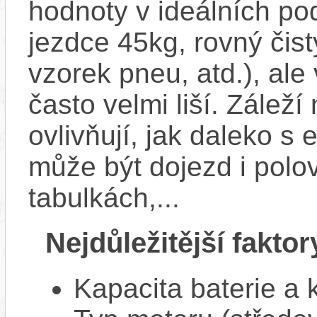
hodnoty v ideálních p
jezdce 45kg, rovný čistý
vzorek pneu, atd.), ale
často velmi liší. Zálež
ovlivňují, jak daleko s
může být dojezd i polo
tabulkách,...
Nejdůležitější faktor
Kapacita baterie a 