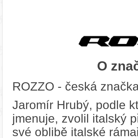
O zna
ROZZO - česká značka s
Jaromír Hrubý, podle k
jmenuje, zvolil italský
své oblibě italské ráma