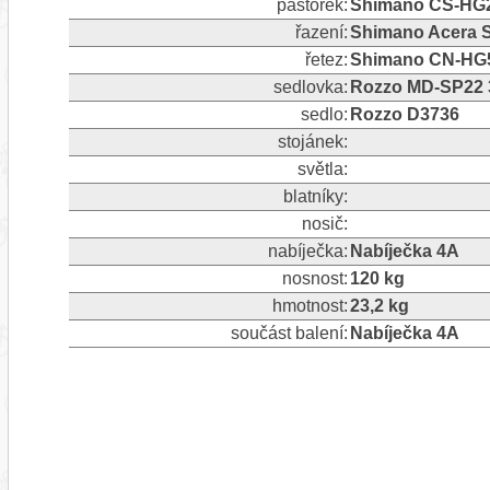
pastorek:
Shimano CS-HG20
řazení:
Shimano Acera S
řetez:
Shimano CN-HG53
sedlovka:
Rozzo MD-SP22 
sedlo:
Rozzo D3736
stojánek:
světla:
blatníky:
nosič:
nabíječka:
Nabíječka 4A
nosnost:
120 kg
hmotnost:
23,2 kg
součást balení:
Nabíječka 4A