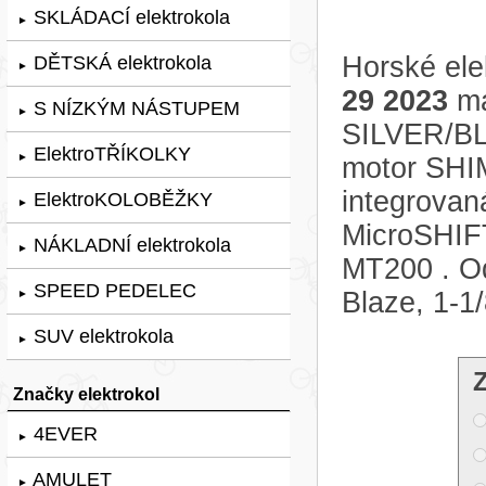
SKLÁDACÍ elektrokola
►
Horské ele
DĚTSKÁ elektrokola
►
29 2023
má
S NÍZKÝM NÁSTUPEM
►
SILVER/BL
ElektroTŘÍKOLKY
►
motor SHI
integrovan
ElektroKOLOBĚŽKY
►
MicroSHIF
NÁKLADNÍ elektrokola
►
MT200 . Od
SPEED PEDELEC
Blaze, 1-1
►
SUV elektrokola
►
Značky elektrokol
4EVER
►
AMULET
►