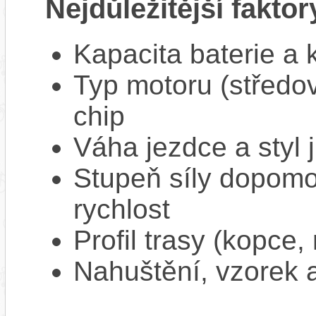
Nejdůležitější faktor
Kapacita baterie a 
Typ motoru (středov
chip
Váha jezdce a styl j
Stupeň síly dopomo
rychlost
Profil trasy (kopce,
Nahuštění, vzorek a