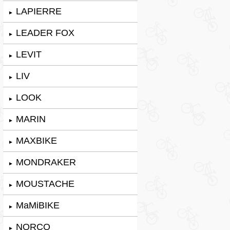
LAPIERRE
►
LEADER FOX
►
LEVIT
►
LIV
►
LOOK
►
MARIN
►
MAXBIKE
►
MONDRAKER
►
MOUSTACHE
►
MaMiBIKE
►
NORCO
►