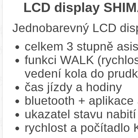
LCD display SHI
Jednobarevný LCD disp
celkem 3 stupně asi
funkci WALK (rychlost
vedení kola do prud
čas jízdy a hodiny
bluetooth + aplikac
ukazatel stavu nabití
rychlost a počítadlo