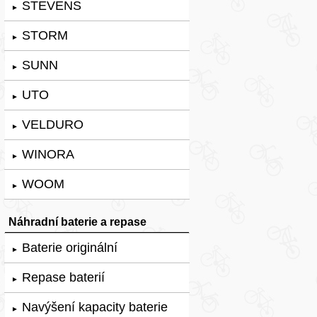
STEVENS
►
STORM
►
SUNN
►
UTO
►
VELDURO
►
WINORA
►
WOOM
►
Náhradní baterie a repase
Baterie originální
►
Repase baterií
►
Navýšení kapacity baterie
►