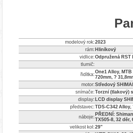
Pa
modelový rok:
2023
rám:
Hliníkový
vidlice:
Odpružená RST B
tlumič:
One1 Alloy, MTB
řidítka:
720mm, ? 31,8m
motor:
Středový SHIM
snímače:
Torzní (tlakový)
display:
LCD display SH
představec:
TDS-C342 Alloy, 
PŘEDNÍ: Shimano
náboje:
TX505-8, 32 děr
velikost kol:
29"