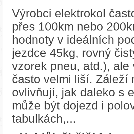
Výrobci elektrokol čas
přes 100km nebo 200km
hodnoty v ideálních p
jezdce 45kg, rovný čistý
vzorek pneu, atd.), ale
často velmi liší. Zálež
ovlivňují, jak daleko s
může být dojezd i polo
tabulkách,...