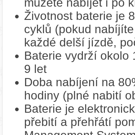
můžete nabíjet i po k
Životnost baterie je 
cyklů (pokud nabíjíte
každé delší jízdě, po
Baterie vydrží okolo
9 let
Doba nabíjení na 80%
hodiny (plné nabití o
Baterie je elektronic
přebití a přehřátí p