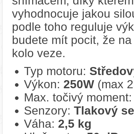
snímačem, díky kterému
vyhodnocuje jakou silo
podle toho reguluje vý
budete mít pocit, že na 
kolo veze.
Typ motoru:
Středov
Výkon:
250W
(max 
Max. točivý moment
Senzory:
Tlakový s
Váha:
2,5 kg