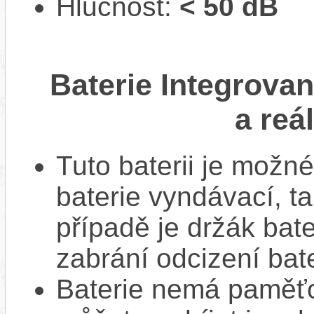
Hlučnost:
< 50 dB
Baterie Integrova
a reá
Tuto baterii je možné
baterie vyndávací, t
případě je držák bat
zabrání odcizení bate
Baterie nemá paměťov