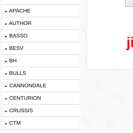
APACHE
►
AUTHOR
►
BASSO
j
►
BESV
►
BH
►
BULLS
►
CANNONDALE
►
CENTURION
►
CRUSSIS
►
CTM
►