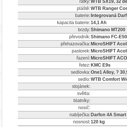
ráfky:
WTB SX19, 32 dě
pláště:
WTB Ranger Com
baterie:
Integrovaná Darf
kapacita baterie:
14,1 Ah
brzdy:
Shimano MT200
převodník:
Shimano FC-E501
přehazovačka:
MicroSHIFT Aco
pastorek:
MicroSHIFT Acol
řazení:
MicroSHIFT ACOL
řetez:
KMC E9s
sedlovka:
One1 Alloy, ? 3
sedlo:
WTB Comfort Wi
stojánek:
světla:
blatníky:
nosič:
nabíječka:
Darfon 4A Smart
nosnost:
120 kg