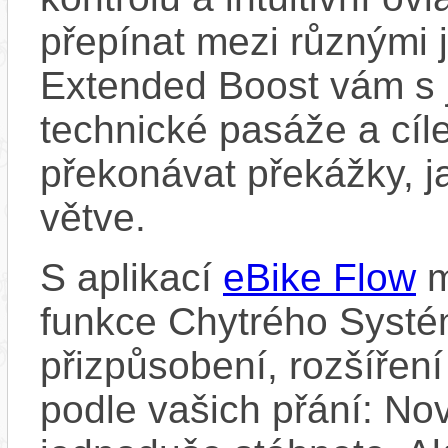
přepínat mezi různými 
Extended Boost vám s 
technické pasáže a cí
překonávat překážky, ja
větve.
S aplikací
eBike Flow
m
funkce Chytrého Systé
přizpůsobení, rozšíření
podle vašich přání: Nov