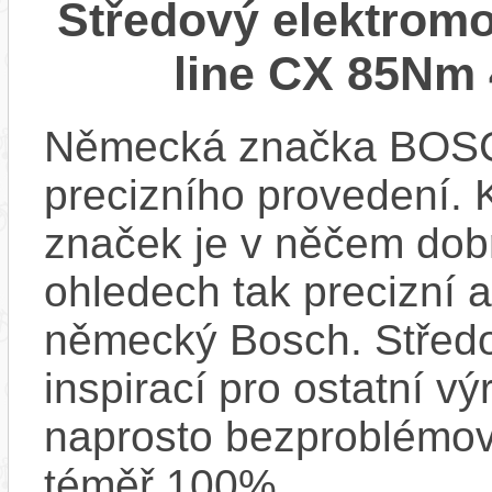
Středový elektrom
line CX 85Nm 
Německá značka BOSCH
precizního provedení.
značek je v něčem dobr
ohledech tak precizní 
německý Bosch. Střed
inspirací pro ostatní vý
naprosto bezproblémově
téměř 100%.