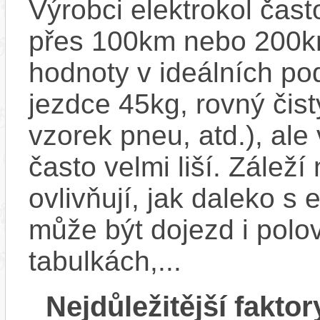
Výrobci elektrokol čas
přes 100km nebo 200km
hodnoty v ideálních p
jezdce 45kg, rovný čistý
vzorek pneu, atd.), ale
často velmi liší. Zálež
ovlivňují, jak daleko s
může být dojezd i polo
tabulkách,...
Nejdůležitější faktor