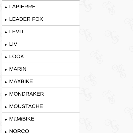
LAPIERRE
►
LEADER FOX
►
LEVIT
►
LIV
►
LOOK
►
MARIN
►
MAXBIKE
►
MONDRAKER
►
MOUSTACHE
►
MaMiBIKE
►
NORCO
►