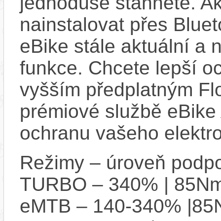
jednoduše stáhnete. A
nainstalovat přes Bluet
eBike stále aktuální a 
funkce. Chcete lepší o
vyšším předplatným Flo
prémiové službě eBike 
ochranu vašeho elektro
Režimy – úroveň podpo
TURBO – 340% | 85N
eMTB – 140-340% |8