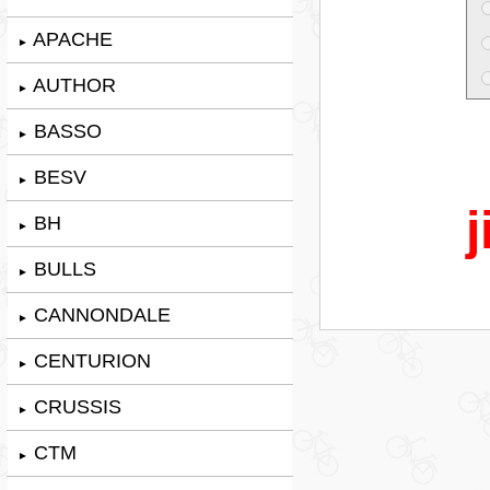
APACHE
►
AUTHOR
►
BASSO
►
BESV
►
j
BH
►
BULLS
►
CANNONDALE
►
CENTURION
►
CRUSSIS
►
CTM
►