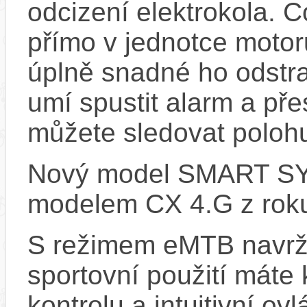
odcizení elektrokola. 
přímo v jednotce motor
úplně snadné ho odstra
umí spustit alarm a pře
můžete sledovat polohu
Nový model SMART SYS
modelem CX 4.G z rok
S režimem eMTB navrž
sportovní použití máte 
kontrolu a intuitivní o