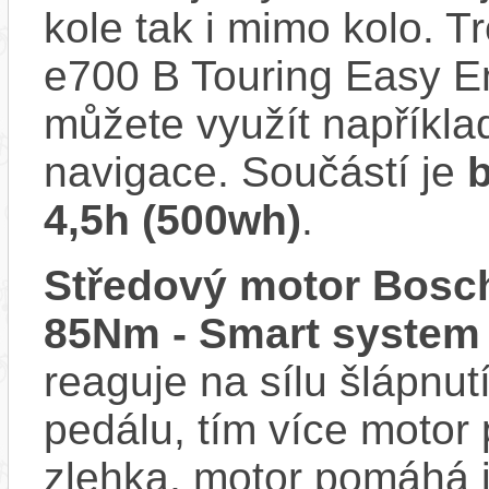
kole tak i mimo kolo. T
e700 B Touring Easy En
můžete využít napříkla
navigace. Součástí je
b
4,5h (500wh)
.
Středový motor Bosch
85Nm - Smart system
reaguje na sílu šlápnutí
pedálu, tím více motor
zlehka, motor pomáhá j