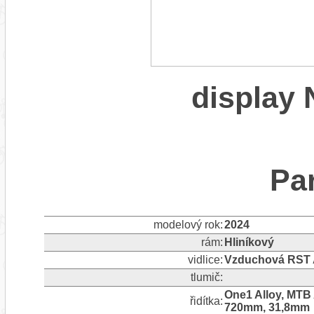
displa
Pa
modelový rok:
2024
rám:
Hliníkový
vidlice:
Vzduchová RST Ae
tlumič:
One1 Alloy, MTB
řidítka:
720mm, 31,8mm