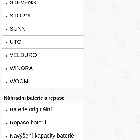
STEVENS
►
STORM
►
SUNN
►
UTO
►
VELDURO
►
WINORA
►
WOOM
►
Náhradní baterie a repase
Baterie originální
►
Repase baterií
►
Navýšení kapacity baterie
►