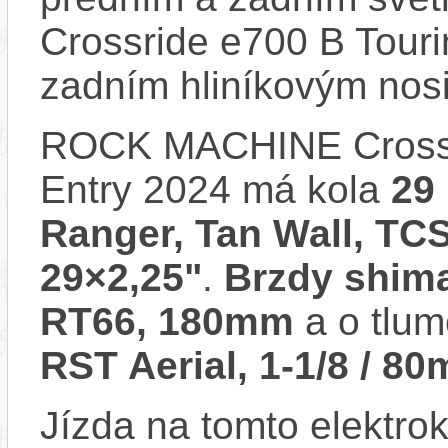
Crossride e700 B Touri
zadním hliníkovým nos
ROCK MACHINE Crossr
Entry 2024 má kola
29
Ranger, Tan Wall, TCS
29×2,25"
.
Brzdy shim
RT66, 180mm
a o tlum
RST Aerial, 1-1/8 / 
Jízda na tomto elektrok