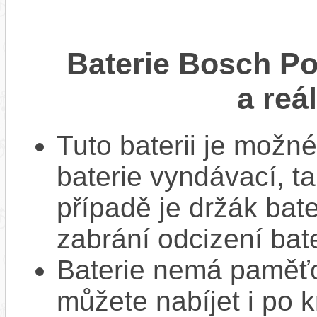
Baterie Bosch P
a reá
Tuto baterii je možné
baterie vyndávací, t
případě je držák bat
zabrání odcizení bate
Baterie nemá paměťov
můžete nabíjet i po k