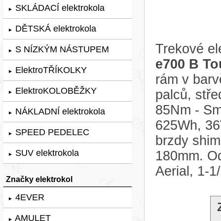
SKLÁDACÍ elektrokola
►
DĚTSKÁ elektrokola
►
Trekové el
S NÍZKÝM NÁSTUPEM
►
e700 B To
ElektroTŘÍKOLKY
►
rám v bar
ElektroKOLOBĚŽKY
palců, stř
►
85Nm - Sma
NÁKLADNÍ elektrokola
►
625Wh, 36
SPEED PEDELEC
►
brzdy shi
SUV elektrokola
180mm. Odp
►
Aerial, 1-1
Značky elektrokol
4EVER
►
AMULET
►