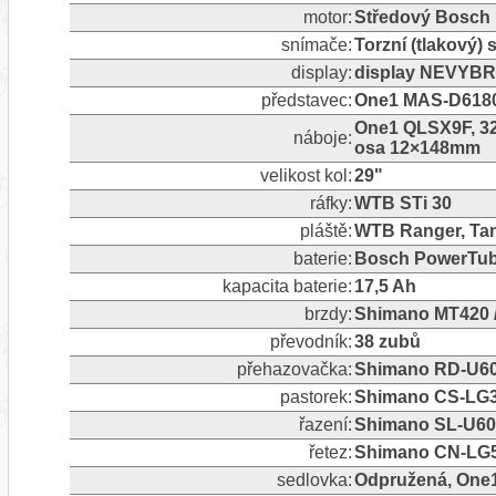
motor:
Středový Bosch 
snímače:
Torzní (tlakový)
display:
display NEVYB
představec:
One1 MAS-D61808
One1 QLSX9F, 32
náboje:
osa 12×148mm
velikost kol:
29"
ráfky:
WTB STi 30
pláště:
WTB Ranger, Tan 
baterie:
Bosch PowerTub
kapacita baterie:
17,5 Ah
brzdy:
Shimano MT420 
převodník:
38 zubů
přehazovačka:
Shimano RD-U6
pastorek:
Shimano CS-LG3
řazení:
Shimano SL-U60
řetez:
Shimano CN-LG
sedlovka:
Odpružená, One1