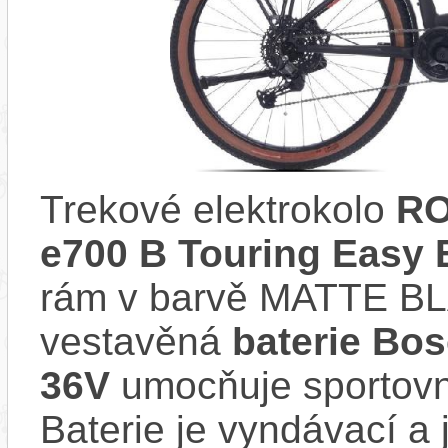
Trekové elektrokolo
RO
e700 B Touring Easy 
rám v barvě MATTE B
vestavěná
baterie Bo
36V
umocňuje sportovní
Baterie je vyndávací a 