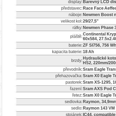
display:
Barevný LCD dis
představec:
Race Face Aeffe
náboje:
Newmen Boost ná
velikost kol:
29/27,5"
ráfky:
Newmen Phase 30
Continental Krypt
pláště:
60x584, 27.5x2.4
baterie:
ZF SI756, 756 Wh
kapacita baterie:
18 Ah
Hydraulické koto
brzdy:
HS2, 220mm/200m
převodník:
Sram Eagle Tran
přehazovačka:
Sram X0 Eagle Tr
pastorek:
Sram XS-1295, 1
řazení:
Sram AXS Pod Co
řetez:
Sram X0 Eagle T
sedlovka:
Raymon, 34,9mm
sedlo:
Raymon 143 VM 
stojánek:
IC44, compatible