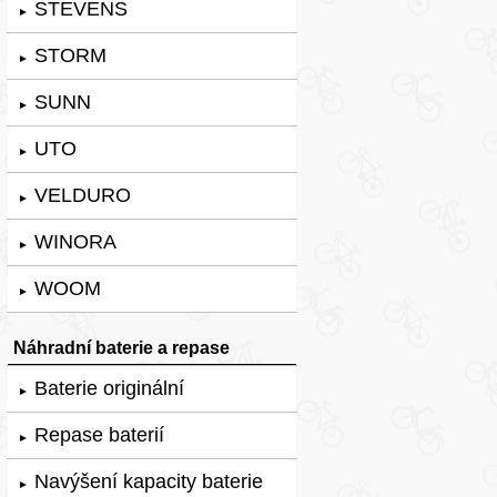
STEVENS
►
STORM
►
SUNN
►
UTO
►
VELDURO
►
WINORA
►
WOOM
►
Náhradní baterie a repase
Baterie originální
►
Repase baterií
►
Navýšení kapacity baterie
►