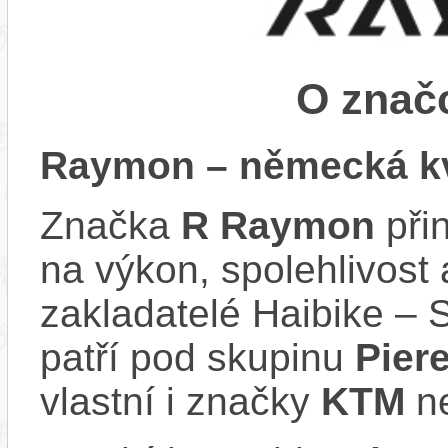
O zna
Raymon – německá kv
Značka
R Raymon
při
na výkon, spolehlivost 
zakladatelé Haibike – 
patří pod skupinu
Pier
vlastní i značky
KTM
n