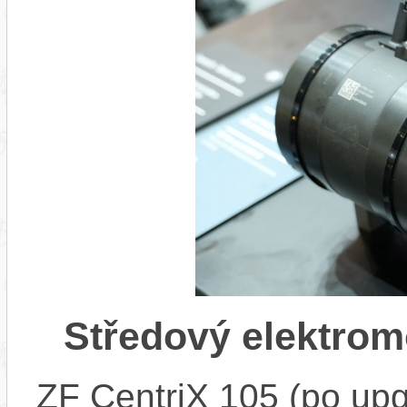
Středový elektrom
ZF CentriX 105 (po upg