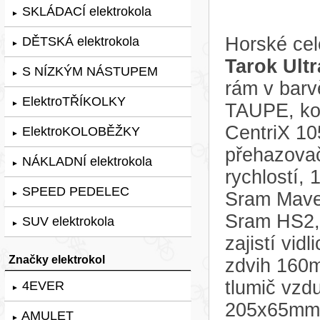
SKLÁDACÍ elektrokola
►
Horské cel
DĚTSKÁ elektrokola
►
Tarok Ultr
S NÍZKÝM NÁSTUPEM
►
rám v bar
ElektroTŘÍKOLKY
►
TAUPE, kol
CentriX 10
ElektroKOLOBĚŽKY
►
přehazova
NÁKLADNÍ elektrokola
►
rychlostí,
SPEED PEDELEC
Sram Maven
►
Sram HS2,
SUV elektrokola
►
zajistí vi
Značky elektrokol
zdvih 160m
tlumič vzd
4EVER
►
205x65mm
AMULET
►