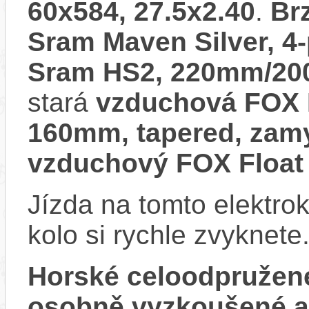
60x584, 27.5x2.40
.
Br
Sram Maven Silver, 4-
Sram HS2, 220mm/200
stará
vzduchová FOX F
160mm, tapered, zamy
vzduchový FOX Float
Jízda na tomto elektrok
kolo si rychle zvyknete
Horské celoodpružen
osobně vyzkoušené 