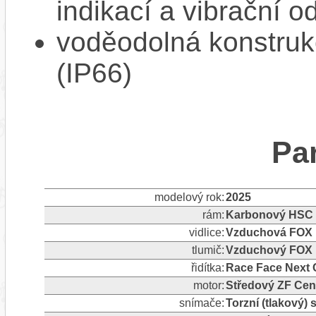
indikací a vibrační 
voděodolná konstrukc
(IP66)
Pa
modelový rok:
2025
rám:
Karbonový HSC 
vidlice:
Vzduchová FOX F
tlumič:
Vzduchový FOX F
řidítka:
Race Face Next 
motor:
Středový ZF Cen
snímače:
Torzní (tlakový)