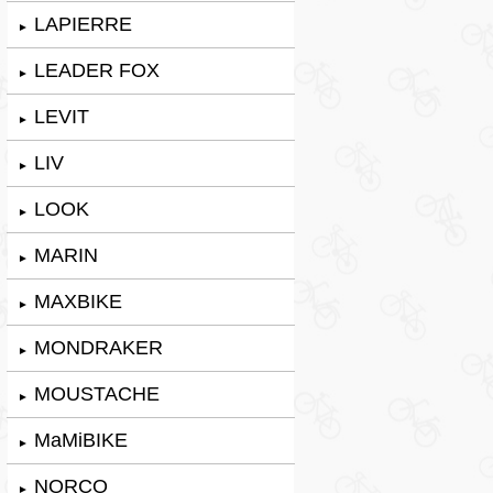
LAPIERRE
►
LEADER FOX
►
LEVIT
►
LIV
►
LOOK
►
MARIN
►
MAXBIKE
►
MONDRAKER
►
MOUSTACHE
►
MaMiBIKE
►
NORCO
►