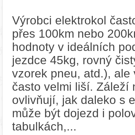
Výrobci elektrokol čas
přes 100km nebo 200km
hodnoty v ideálních p
jezdce 45kg, rovný čistý
vzorek pneu, atd.), ale
často velmi liší. Zálež
ovlivňují, jak daleko s
může být dojezd i polo
tabulkách,...