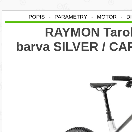
POPIS
PARAMETRY
MOTOR
D
-
-
-
RAYMON Tarok 
barva SILVER / CA