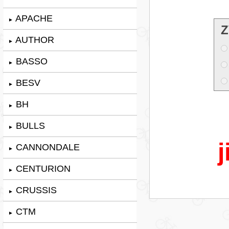
APACHE
►
Z
AUTHOR
►
BASSO
►
BESV
►
BH
►
BULLS
►
j
CANNONDALE
►
CENTURION
►
CRUSSIS
►
CTM
►