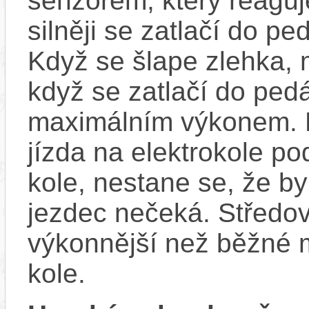
senzorem, který reaguje
silněji se zatlačí do p
Když se šlape zlehka, 
když se zatlačí do ped
maximálním výkonem. D
jízda na elektrokole p
kole, nestane se, že by
jezdec nečeká. Středov
výkonnější než běžné 
kole.