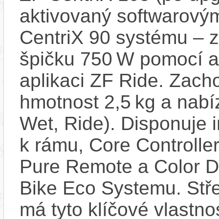
aktivovaný softwarovým
CentriX 90 systému – 
špičku 750 W pomocí ak
aplikaci ZF Ride. Zach
hmotnost 2,5 kg a nabí
Wet, Ride). Disponuj
k rámu, Core Controlle
Pure Remote a Color Di
Bike Eco Systemu. Stř
má tyto klíčové vlastnos