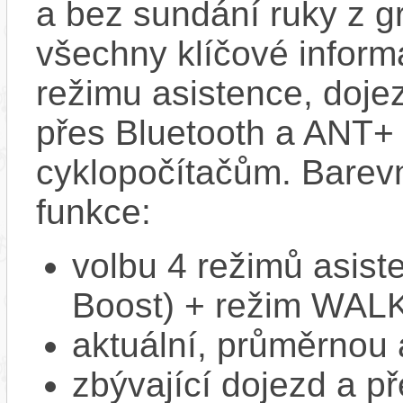
a bez sundání ruky z g
všechny klíčové informa
režimu asistence, doje
přes Bluetooth a ANT+ 
cyklopočítačům. Barev
funkce:
volbu 4 režimů asiste
Boost) + režim WAL
aktuální, průměrnou 
zbývající dojezd a př