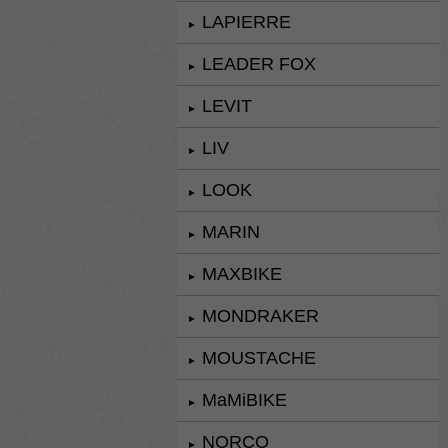
LAPIERRE
►
LEADER FOX
►
LEVIT
►
LIV
►
LOOK
►
MARIN
►
MAXBIKE
►
MONDRAKER
►
MOUSTACHE
►
MaMiBIKE
►
NORCO
►