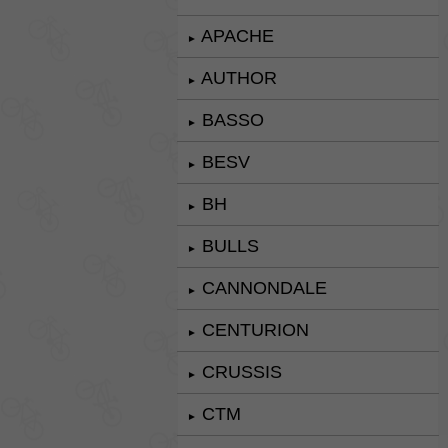
APACHE
►
AUTHOR
►
BASSO
►
BESV
►
BH
►
BULLS
►
CANNONDALE
►
CENTURION
►
CRUSSIS
►
CTM
►