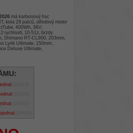
2026
má karbonový hsc
kola 29 palců, středový motor
ctTube, 400Wh, 36V,
ychlostí, 10-51z, brzdy
on, Shimano RT-CL900, 203mm,
ox Lyrik Ultimate, 150mm,
ox Deluxe Ultimate,
ÁMU:
jednat
[16423]
jednat
[16424]
jednat
[16425]
bjednat
[16426]