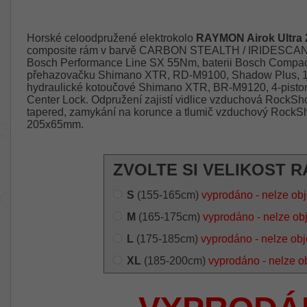
Horské celoodpružené elektrokolo
RAYMON Airok Ultra 
composite rám v barvě CARBON STEALTH / IRIDESCANT, 
Bosch Performance Line SX 55Nm, baterii Bosch Compa
přehazovačku Shimano XTR, RD-M9100, Shadow Plus, 12 r
hydraulické kotoučové Shimano XTR, BR-M9120, 4-pist
Center Lock. Odpružení zajistí vidlice vzduchová RockSh
tapered, zamykání na korunce a tlumič vzduchový RockSh
205x65mm.
ZVOLTE SI VELIKOST R
S
(155-165cm)
vyprodáno - nelze ob
M
(165-175cm)
vyprodáno - nelze ob
L
(175-185cm)
vyprodáno - nelze ob
XL
(185-200cm)
vyprodáno - nelze o