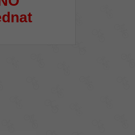
NO
ednat