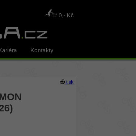
0,- Kč
Kariéra
Kontakty
tisk
YMON
26)