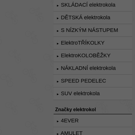
SKLÁDACÍ elektrokola
►
DĚTSKÁ elektrokola
►
S NÍZKÝM NÁSTUPEM
►
ElektroTŘÍKOLKY
►
ElektroKOLOBĚŽKY
►
NÁKLADNÍ elektrokola
►
SPEED PEDELEC
►
SUV elektrokola
►
Značky elektrokol
4EVER
►
AMULET
►