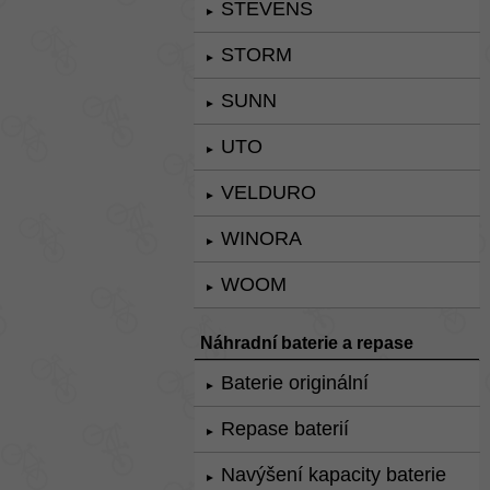
STEVENS
►
STORM
►
SUNN
►
UTO
►
VELDURO
►
WINORA
►
WOOM
►
Náhradní baterie a repase
Baterie originální
►
Repase baterií
►
Navýšení kapacity baterie
►