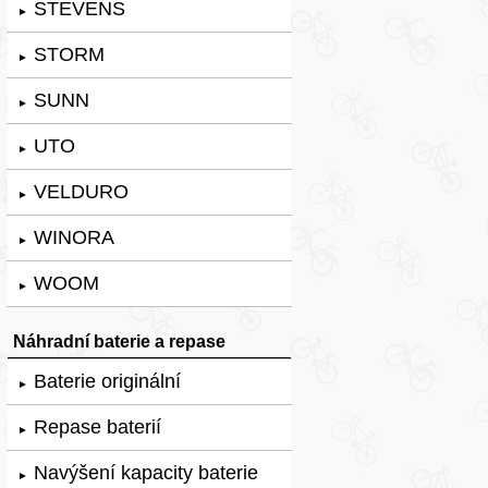
STEVENS
►
STORM
►
SUNN
►
UTO
►
VELDURO
►
WINORA
►
WOOM
►
Náhradní baterie a repase
Baterie originální
►
Repase baterií
►
Navýšení kapacity baterie
►