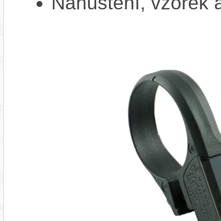
Nahuštění, vzorek a