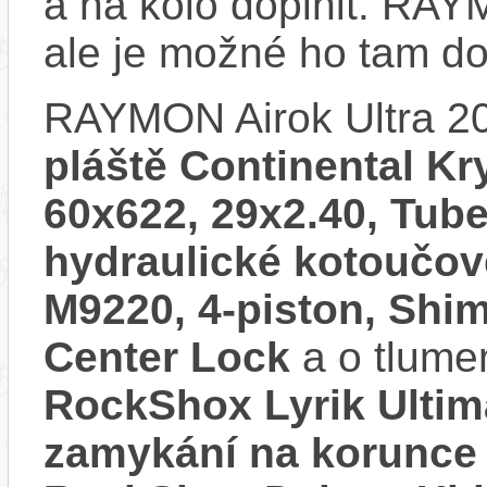
a na kolo doplnit. RAY
ale je možné ho tam d
RAYMON Airok Ultra 2
pláště Continental Kryp
60x622, 29x2.40, Tub
hydraulické kotoučo
M9220, 4-piston, Sh
Center Lock
a o tlume
RockShox Lyrik Ultim
zamykání na korunce 