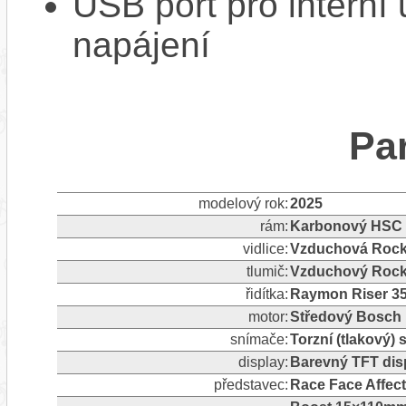
USB port pro interní
napájení
Pa
modelový rok:
2025
rám:
Karbonový HSC 
vidlice:
Vzduchová RockS
tlumič:
Vzduchový Rock
řidítka:
Raymon Riser 35
motor:
Středový Bosch
snímače:
Torzní (tlakový)
display:
Barevný TFT dis
představec:
Race Face Affec