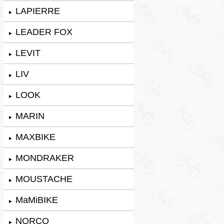
LAPIERRE
►
LEADER FOX
►
LEVIT
►
LIV
►
LOOK
►
MARIN
►
MAXBIKE
►
MONDRAKER
►
MOUSTACHE
►
MaMiBIKE
►
NORCO
►