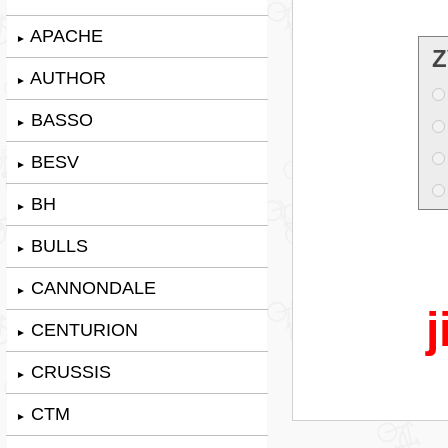
APACHE
►
Z
AUTHOR
►
BASSO
►
BESV
►
BH
►
BULLS
►
CANNONDALE
►
j
CENTURION
►
CRUSSIS
►
CTM
►