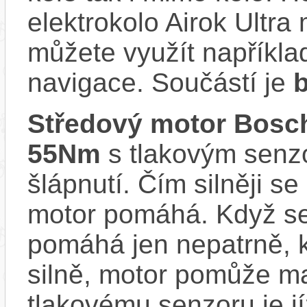
elektrokolo Airok Ultra
můžete využít napříkla
navigace. Součástí je
b
Středový motor Bosc
55Nm
s tlakovým senzo
šlápnutí. Čím silněji se
motor pomáhá. Když se
pomáhá jen nepatrně, k
silně, motor pomůže m
tlakovému senzoru je j