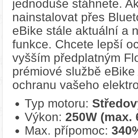
jednoduše stáhnete. A
nainstalovat přes Bluet
eBike stále aktuální a 
funkce. Chcete lepší o
vyšším předplatným Flo
prémiové službě eBike 
ochranu vašeho elektro
Typ motoru:
Středov
Výkon:
250W (max.
Max. přípomoc:
340