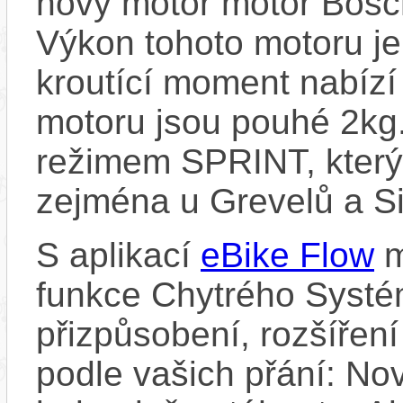
nový motor motor Bosc
Výkon tohoto motoru je
kroutící moment nabíz
motoru jsou pouhé 2kg
režimem SPRINT, který 
zejména u Grevelů a Sil
S aplikací
eBike Flow
m
funkce Chytrého Systé
přizpůsobení, rozšíření
podle vašich přání: Nov