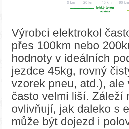
Výrobci elektrokol čas
přes 100km nebo 200km
hodnoty v ideálních p
jezdce 45kg, rovný čistý
vzorek pneu, atd.), ale
často velmi liší. Zálež
ovlivňují, jak daleko s
může být dojezd i polo