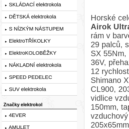
SKLÁDACÍ elektrokola
►
Horské cel
DĚTSKÁ elektrokola
►
Airok Ultr
S NÍZKÝM NÁSTUPEM
►
rám v bar
ElektroTŘÍKOLKY
►
29 palců, 
SX 55Nm, 
ElektroKOLOBĚŽKY
►
36V, přeh
NÁKLADNÍ elektrokola
►
12 rychlos
SPEED PEDELEC
Shimano X
►
CL900, 203
SUV elektrokola
►
vidlice vz
Značky elektrokol
150mm, tap
vzduchový
4EVER
►
205x65mm
AMULET
►