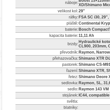
Boost 15×110mm 
náboje:
XD/Shimano Micr
velikost kol:
29"
ráfky:
FSA SC i30, 29",
pláště:
Continental Krypt
baterie:
Bosch CompactT
kapacita baterie:
11,11 Ah
Hydraulické kot
brzdy:
CL900, 203mm, C
převodník:
Raymon, Narrow 
přehazovačka:
Shimano XTR Di2,
pastorek:
Shimano CS-M91
řazení:
Shimano XTR, SW
řetez:
Shimano Deore 
sedlovka:
Raymon, SL, 31,
sedlo:
Raymon 143 VM 
stojánek:
IC44, compatible
světla:
blatníky: