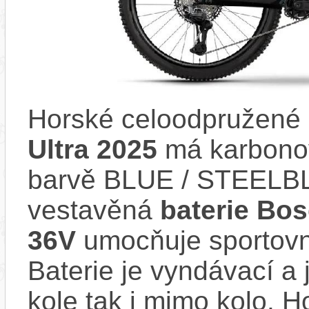
Horské celoodpružené 
Ultra 2025
má karbonov
barvě BLUE / STEELB
vestavěná
baterie Bo
36V
umocňuje sportovní
Baterie je vyndávací a 
kole tak i mimo kolo. 