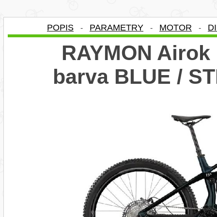
POPIS
PARAMETRY
MOTOR
D
-
-
-
RAYMON Airok U
barva BLUE / 