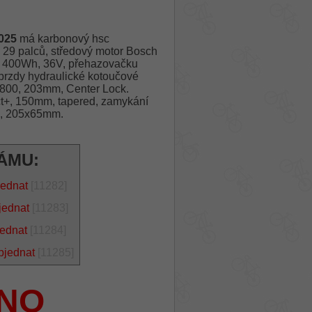
025
má karbonový hsc
29 palců, středový motor Bosch
, 400Wh, 36V, přehazovačku
brzdy hydraulické kotoučové
800, 203mm, Center Lock.
ct+, 150mm, tapered, zamykání
+, 205x65mm.
ÁMU:
jednat
[11282]
jednat
[11283]
jednat
[11284]
bjednat
[11285]
NO