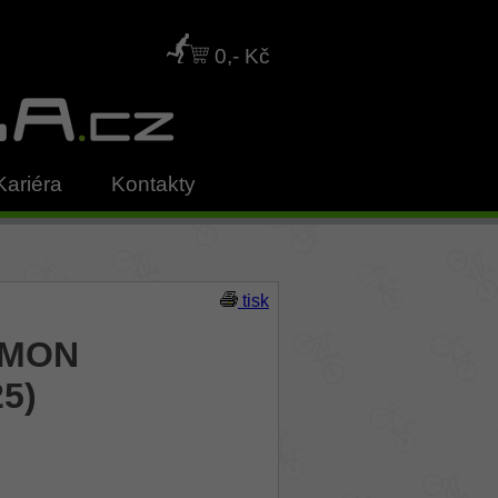
0,- Kč
Kariéra
Kontakty
tisk
YMON
25)