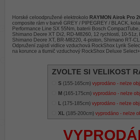
Horské celoodpružené elektrokolo
RAYMON Airok Pro 2
composite rám v barvě GREY / PIPEGREY / BLACK, kola 
Performance Line SX 55Nm, baterii Bosch CompactTube
Shimano Deore XT Di2, RD-M8260, 12 rychlostí, 10-51z, 
Shimano Deore XT, BR-M8220, 4-piston, Shimano RT-CL
Odpružení zajistí vidlice vzduchová RockShox Lyrik Sele
na korunce a tlumič vzduchový RockShox Deluxe Select
ZVOLTE SI VELIKOST R
S
(155-165cm)
vyprodáno - nelze ob
M
(165-175cm)
vyprodáno - nelze ob
L
(175-185cm)
vyprodáno - nelze ob
XL
(185-200cm)
vyprodáno - nelze o
VYPRODÁ