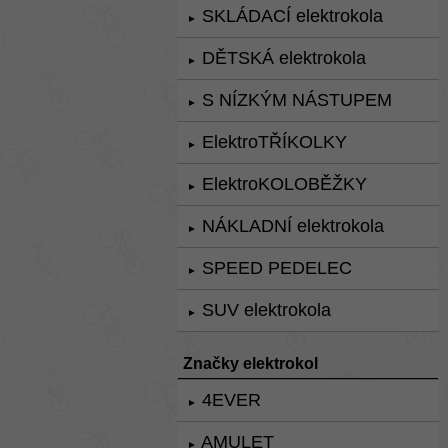
SKLÁDACÍ elektrokola
►
DĚTSKÁ elektrokola
►
S NÍZKÝM NÁSTUPEM
►
ElektroTŘÍKOLKY
►
ElektroKOLOBĚŽKY
►
NÁKLADNÍ elektrokola
►
SPEED PEDELEC
►
SUV elektrokola
►
Značky elektrokol
4EVER
►
AMULET
►