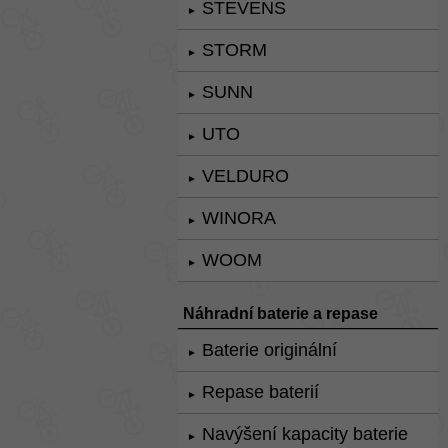
STEVENS
►
STORM
►
SUNN
►
UTO
►
VELDURO
►
WINORA
►
WOOM
►
Náhradní baterie a repase
Baterie originální
►
Repase baterií
►
Navýšení kapacity baterie
►