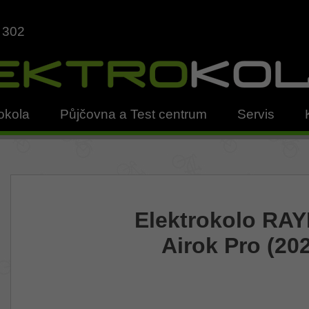
 302
okola
Půjčovna a Test centrum
Servis
Elektrokolo RA
Airok Pro (20