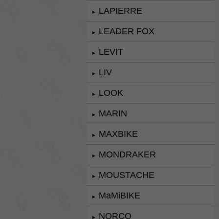
LAPIERRE
►
LEADER FOX
►
LEVIT
►
LIV
►
LOOK
►
MARIN
►
MAXBIKE
►
MONDRAKER
►
MOUSTACHE
►
MaMiBIKE
►
NORCO
►