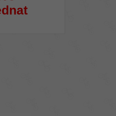
ednat