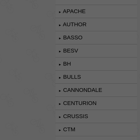
APACHE
►
AUTHOR
►
BASSO
►
BESV
►
BH
►
BULLS
►
CANNONDALE
►
CENTURION
►
CRUSSIS
►
CTM
►