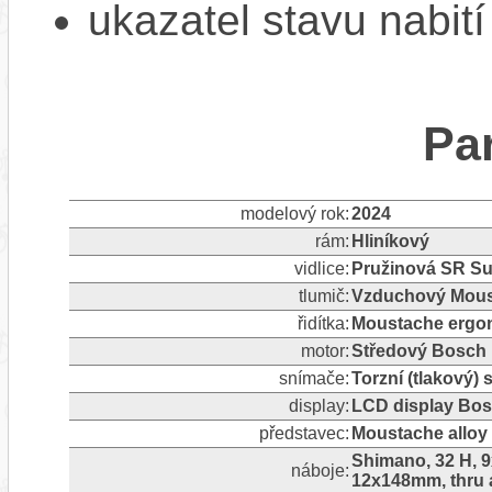
ukazatel stavu nabití
Pa
modelový rok:
2024
rám:
Hliníkový
vidlice:
Pružinová SR Su
tlumič:
Vzduchový Moust
řidítka:
Moustache ergo
motor:
Středový Bosch 
snímače:
Torzní (tlakový)
display:
LCD display Bos
představec:
Moustache alloy
Shimano, 32 H, 9
náboje:
12x148mm, thru 