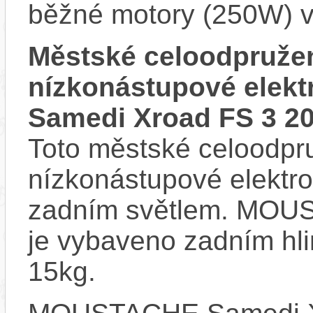
běžné motory (250W) v
Městské celoodpruže
nízkonástupové ele
Samedi Xroad FS 3 2
Toto městské celoodpr
nízkonástupové elektr
zadním světlem. MOU
je vybaveno zadním hl
15kg.