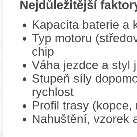
Nejdůležitější faktor
Kapacita baterie a 
Typ motoru (středov
chip
Váha jezdce a styl j
Stupeň síly dopomo
rychlost
Profil trasy (kopce,
Nahuštění, vzorek a