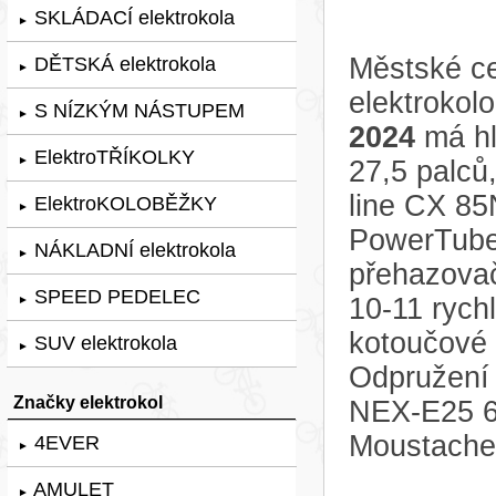
SKLÁDACÍ elektrokola
►
Městské c
DĚTSKÁ elektrokola
►
elektrokol
S NÍZKÝM NÁSTUPEM
►
2024
má hl
ElektroTŘÍKOLKY
►
27,5 palců
line CX 85
ElektroKOLOBĚŽKY
►
PowerTube
NÁKLADNÍ elektrokola
►
přehazova
SPEED PEDELEC
10-11 rychl
►
kotoučové
SUV elektrokola
►
Odpružení 
Značky elektrokol
NEX-E25 6
Moustache
4EVER
►
AMULET
►