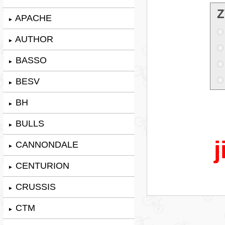
Z
APACHE
►
AUTHOR
►
BASSO
►
BESV
►
BH
►
BULLS
►
j
CANNONDALE
►
CENTURION
►
CRUSSIS
►
CTM
►