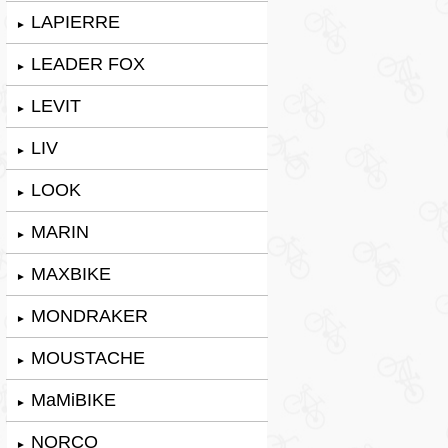
LAPIERRE
►
LEADER FOX
►
LEVIT
►
LIV
►
LOOK
►
MARIN
►
MAXBIKE
►
MONDRAKER
►
MOUSTACHE
►
MaMiBIKE
►
NORCO
►