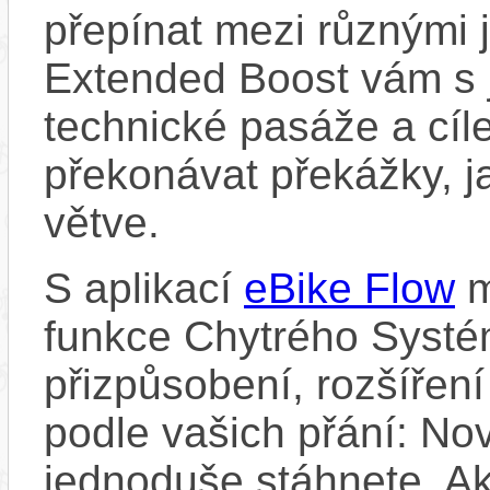
přepínat mezi různými 
Extended Boost vám s 
technické pasáže a cí
překonávat překážky, ja
větve.
S aplikací
eBike Flow
m
funkce Chytrého Systé
přizpůsobení, rozšíření
podle vašich přání: Nov
jednoduše stáhnete. A