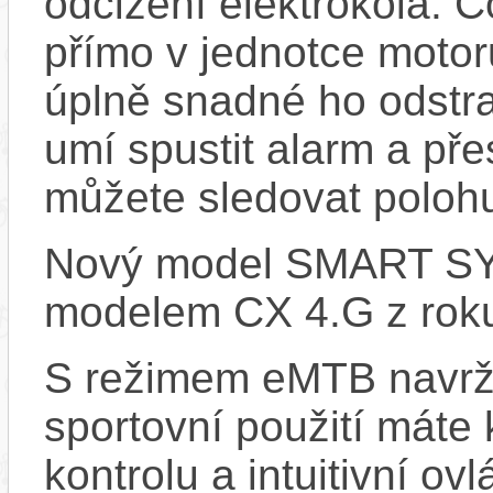
odcizení elektrokola. 
přímo v jednotce motor
úplně snadné ho odstra
umí spustit alarm a pře
můžete sledovat polohu
Nový model SMART SYS
modelem CX 4.G z rok
S režimem eMTB navrž
sportovní použití máte 
kontrolu a intuitivní o