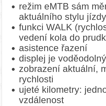
režim eMTB sám mění
aktuálního stylu jízd
funkci WALK (rychlost
vedení kola do prud
asistence řazení
displej je voděodoln
zobrazení aktuální,
rychlosti
ujeté kilometry: jedno
vzdálenost