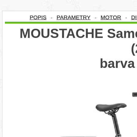
POPIS
PARAMETRY
MOTOR
D
-
-
-
MOUSTACHE Samed
barva