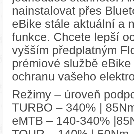
nainstalovat přes Bluet
eBike stále aktuální a 
funkce. Chcete lepší o
vyšším předplatným Flo
prémiové službě eBike 
ochranu vašeho elektro
Režimy – úroveň podpo
TURBO – 340% | 85N
eMTB – 140-340% |8
TOUR – 140% | 50Nm