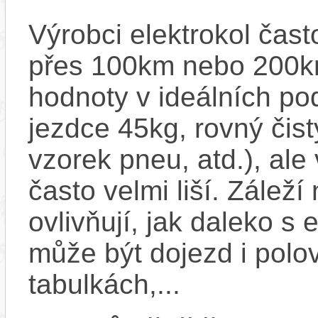
Výrobci elektrokol čas
přes 100km nebo 200km
hodnoty v ideálních p
jezdce 45kg, rovný čistý
vzorek pneu, atd.), ale
často velmi liší. Zálež
ovlivňují, jak daleko s
může být dojezd i polo
tabulkách,...