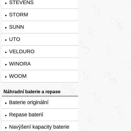
STEVENS
►
STORM
►
SUNN
►
UTO
►
VELDURO
►
WINORA
►
WOOM
►
Náhradní baterie a repase
Baterie originální
►
Repase baterií
►
Navýšení kapacity baterie
►