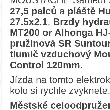
MOUSTACHE Samedi Xr
27,5 palců
a
pláště H
27.5x2.1
.
Brzdy hydra
MT200 or Alhonga HJ
pružinová SR Suntou
tlumič vzduchový Mou
Control 120mm
.
Jízda na tomto elektrok
kolo si rychle zvyknete
Městské celoodpruže