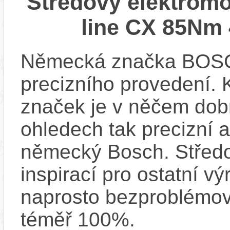
Středový elektrom
line CX 85Nm 
Německá značka BOSCH
precizního provedení.
značek je v něčem dobr
ohledech tak precizní 
německý Bosch. Střed
inspirací pro ostatní vý
naprosto bezproblémově
téměř 100%.