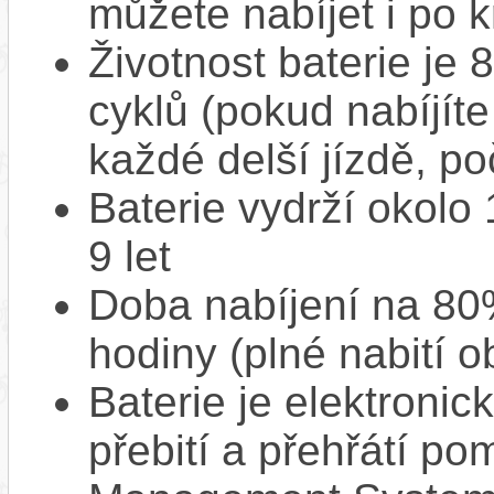
můžete nabíjet i po k
Životnost baterie je 
cyklů (pokud nabíjíte
každé delší jízdě, po
Baterie vydrží okolo
9 let
Doba nabíjení na 80%
hodiny (plné nabití o
Baterie je elektronic
přebití a přehřátí p