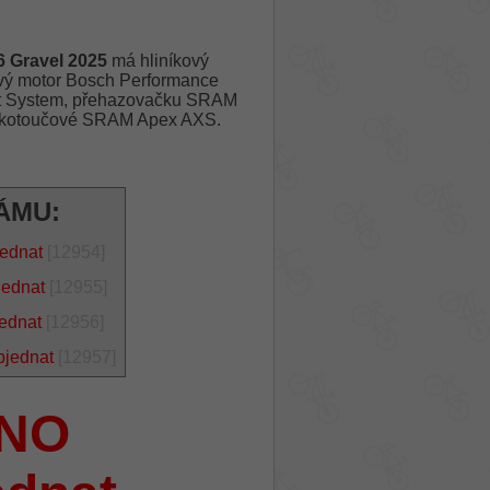
Gravel 2025
má hliníkový
ový motor Bosch Performance
t System, přehazovačku SRAM
cké kotoučové SRAM Apex AXS.
ÁMU:
jednat
[12954]
jednat
[12955]
jednat
[12956]
bjednat
[12957]
NO