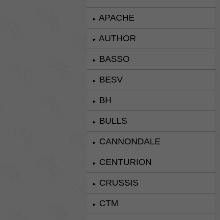
APACHE
►
AUTHOR
►
BASSO
►
BESV
►
BH
►
BULLS
►
CANNONDALE
►
CENTURION
►
CRUSSIS
►
CTM
►