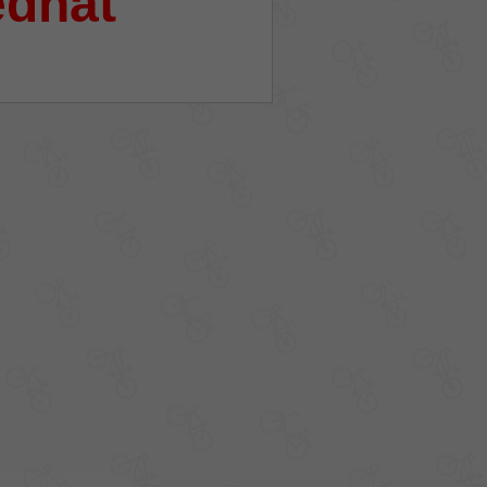
ednat