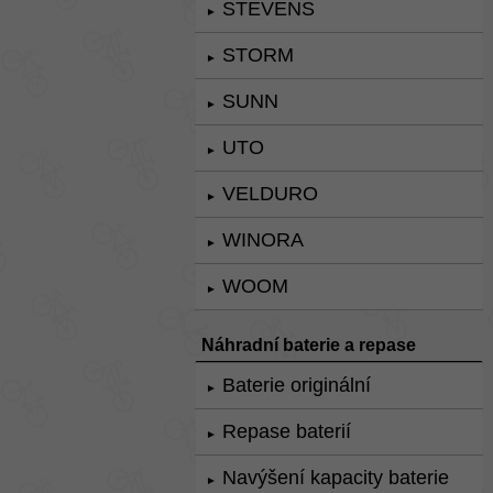
STEVENS
►
STORM
►
SUNN
►
UTO
►
VELDURO
►
WINORA
►
WOOM
►
Náhradní baterie a repase
Baterie originální
►
Repase baterií
►
Navýšení kapacity baterie
►