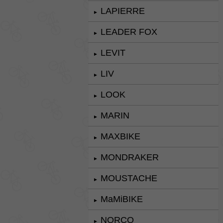
LAPIERRE
►
LEADER FOX
►
LEVIT
►
LIV
►
LOOK
►
MARIN
►
MAXBIKE
►
MONDRAKER
►
MOUSTACHE
►
MaMiBIKE
►
NORCO
►