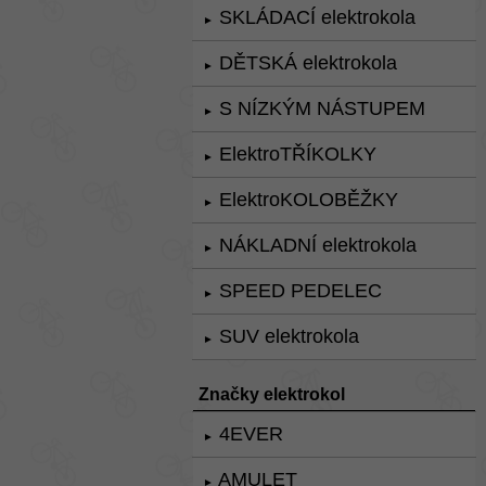
SKLÁDACÍ elektrokola
►
DĚTSKÁ elektrokola
►
S NÍZKÝM NÁSTUPEM
►
ElektroTŘÍKOLKY
►
ElektroKOLOBĚŽKY
►
NÁKLADNÍ elektrokola
►
SPEED PEDELEC
►
SUV elektrokola
►
Značky elektrokol
4EVER
►
AMULET
►