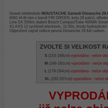
Gravel elektrokolo
MOUSTACHE Samedi Dimanche 29.6 
6061 t4-t6 rám v barvě FIR GREEN, kola 28 palců, střed
Line SX 55Nm, baterii Bosch CompactTube 400Wh Smar
X1 AXS 12 rychlostí electronic, 11-50z, brzdy hydrauli
Odpružení zajistí vidlice pevná Dimanche 29 full carbon.
ZVOLTE SI VELIKOST R
S
(153-168cm)
vyprodáno - nelze ob
M
(166-181cm)
vyprodáno - nelze ob
L
(179-194cm)
vyprodáno - nelze ob
XL
(192-207cm)
vyprodáno - nelze o
VYPRODÁ