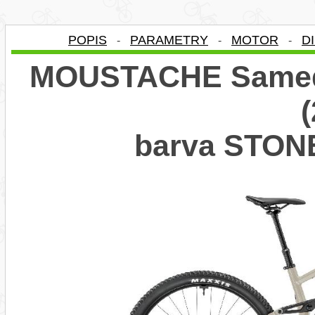
POPIS
PARAMETRY
MOTOR
D
-
-
-
MOUSTACHE Samedi 
barva STO