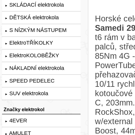
SKLÁDACÍ elektrokola
►
Horské cel
DĚTSKÁ elektrokola
►
Samedi 29 
S NÍZKÝM NÁSTUPEM
►
t6 rám v 
ElektroTŘÍKOLKY
►
palců, stř
85Nm 4G - 
ElektroKOLOBĚŽKY
►
PowerTube
NÁKLADNÍ elektrokola
►
přehazov
SPEED PEDELEC
10/11 rychl
►
kotoučové
SUV elektrokola
►
C, 203mm. 
Značky elektrokol
RockShox, 
w/external
4EVER
►
Boost, 44m
AMULET
►