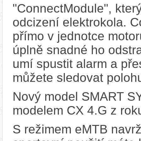
"ConnectModule", který
odcizení elektrokola. 
přímo v jednotce motor
úplně snadné ho odstra
umí spustit alarm a pře
můžete sledovat polohu
Nový model SMART SYS
modelem CX 4.G z rok
S režimem eMTB navrž