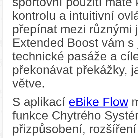
sportovní použití máte 
kontrolu a intuitivní o
přepínat mezi různými 
Extended Boost vám s 
technické pasáže a cí
překonávat překážky, ja
větve.
S aplikací
eBike Flow
m
funkce Chytrého Systé
přizpůsobení, rozšíření