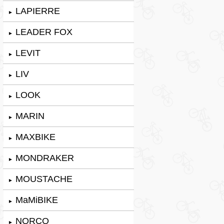
LAPIERRE
►
LEADER FOX
►
LEVIT
►
LIV
►
LOOK
►
MARIN
►
MAXBIKE
►
MONDRAKER
►
MOUSTACHE
►
MaMiBIKE
►
NORCO
►