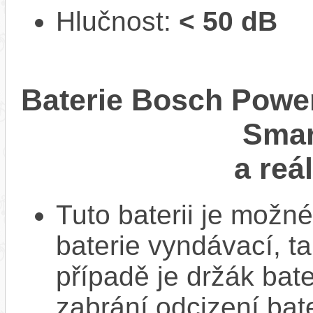
Hlučnost:
< 50 dB
Baterie Bosch Power
Smar
a reá
Tuto baterii je možné
baterie vyndávací, t
případě je držák bat
zabrání odcizení bate