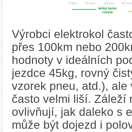
Výrobci elektrokol čas
přes 100km nebo 200km
hodnoty v ideálních p
jezdce 45kg, rovný čistý
vzorek pneu, atd.), ale
často velmi liší. Zálež
ovlivňují, jak daleko s
může být dojezd i polo