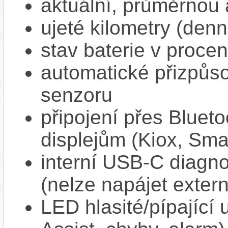
aktuální, průměrnou 
ujeté kilometry (denn
stav baterie v proce
automatické přizpůs
senzoru
připojení přes Bluet
displejům (Kiox, Sm
interní USB‑C diagnos
(nelze napájet extern
LED hlasité/pípající