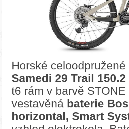
Horské celoodpružené 
Samedi 29 Trail 150.2
t6 rám v barvě STON
vestavěná
baterie Bo
horizontal, Smart Sy
vzhled elektrokola. Bat