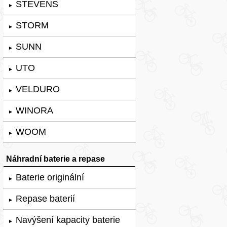
STEVENS
►
STORM
►
SUNN
►
UTO
►
VELDURO
►
WINORA
►
WOOM
►
Náhradní baterie a repase
Baterie originální
►
Repase baterií
►
Navýšení kapacity baterie
►