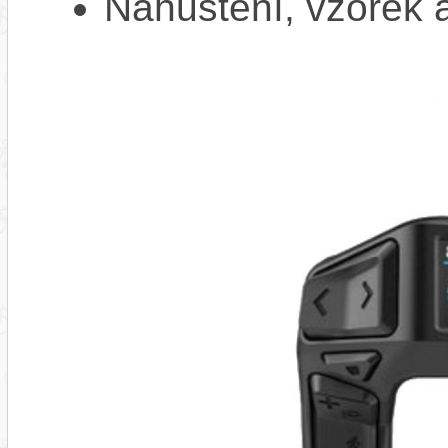
Nahuštění, vzorek a