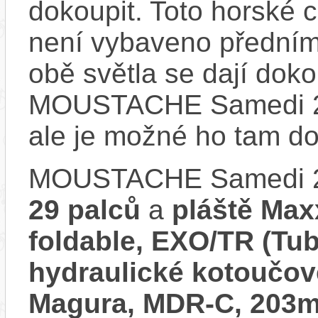
dokoupit. Toto horské 
není vybaveno předním
obě světla se dají dokou
MOUSTACHE Samedi 29 
ale je možné ho tam d
MOUSTACHE Samedi 29 
29 palců
a
pláště Max
foldable, EXO/TR (Tu
hydraulické kotoučov
Magura, MDR-C, 203