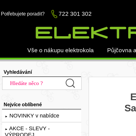
722 301 302
Potřebujete poradit?
Vše o nákupu elektrokola
Půjčovna a
Vyhledávání
E
Nejvíce oblíbené
Sa
NOVINKY v nabídce
►
AKCE - SLEVY -
►
VÝPRODEJ