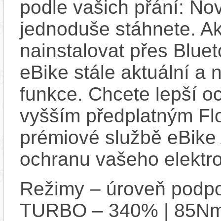
podle vašich přání: Nov
jednoduše stáhnete. A
nainstalovat přes Bluet
eBike stále aktuální a 
funkce. Chcete lepší o
vyšším předplatným Flo
prémiové službě eBike 
ochranu vašeho elektro
Režimy – úroveň podpo
TURBO – 340% | 85N