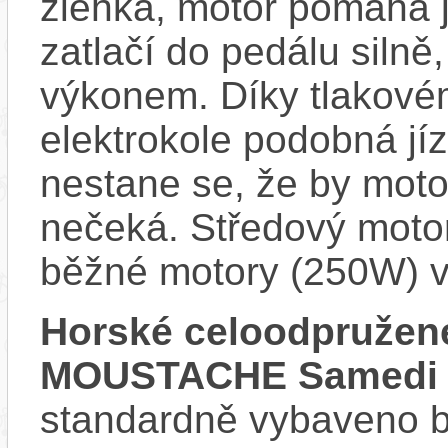
zlehka, motor pomáhá j
zatlačí do pedálu siln
výkonem. Díky tlakovém
elektrokole podobná jí
nestane se, že by motor
nečeká. Středový motor
běžné motory (250W) v
Horské celoodpružené
MOUSTACHE Samedi 29
standardně vybaveno bla