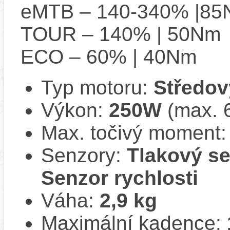
eMTB – 140-340% |8
TOUR – 140% | 50Nm
ECO – 60% | 40Nm
Typ motoru:
Středov
Výkon:
250W
(max. 
Max. točivý moment
Senzory:
Tlakový se
Senzor rychlosti
Váha:
2,9 kg
Maximální kadence: