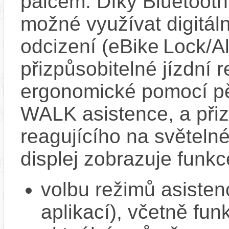
palcem. Díky Bluetooth 
možné využívat digitáln
odcizení (eBike Lock/Al
přizpůsobitelné jízdní r
ergonomické pomocí pět
WALK asistence, a přiz
reagujícího na světel
displej zobrazuje funkc
volbu režimů asisten
aplikací), včetně f