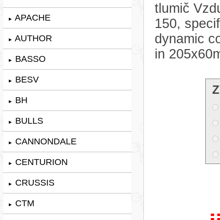
tlumič Vzd
APACHE
►
150, specif
dynamic co
AUTHOR
►
in 205x60
BASSO
►
BESV
►
Z
BH
►
BULLS
►
CANNONDALE
►
CENTURION
►
CRUSSIS
►
CTM
►