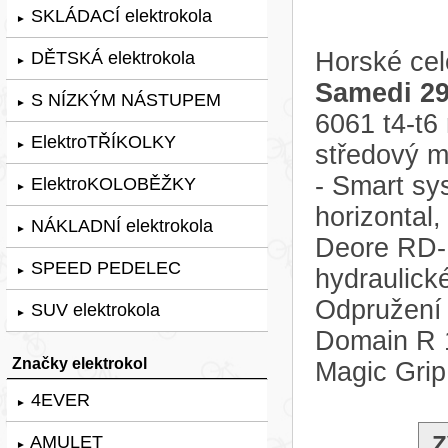
SKLÁDACÍ elektrokola
►
Horské cel
DĚTSKÁ elektrokola
►
Samedi 29
S NÍZKÝM NÁSTUPEM
►
6061 t4-t6
ElektroTŘÍKOLKY
►
středový 
- Smart sy
ElektroKOLOBĚŽKY
►
horizontal
NÁKLADNÍ elektrokola
►
Deore RD-M
SPEED PEDELEC
hydraulic
►
Odpružení 
SUV elektrokola
►
Domain R 
Značky elektrokol
Magic Grip
4EVER
►
Z
AMULET
►