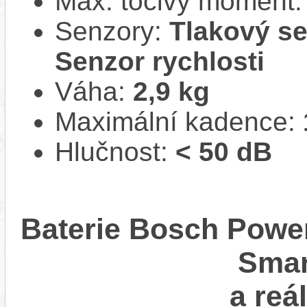
Max. točivý moment
Senzory:
Tlakový se
Senzor rychlosti
Váha:
2,9 kg
Maximální kadence:
Hlučnost:
< 50 dB
Baterie Bosch Power
Smar
a reá