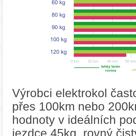
Výrobci elektrokol čas
přes 100km nebo 200km
hodnoty v ideálních p
jezdce 45kg, rovný čistý