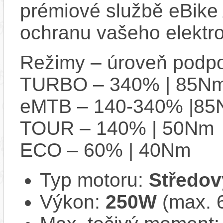
prémiové službě eBike 
ochranu vašeho elektro
Režimy – úroveň podpo
TURBO – 340% | 85N
eMTB – 140-340% |8
TOUR – 140% | 50Nm
ECO – 60% | 40Nm
Typ motoru:
Středov
Výkon:
250W
(max. 