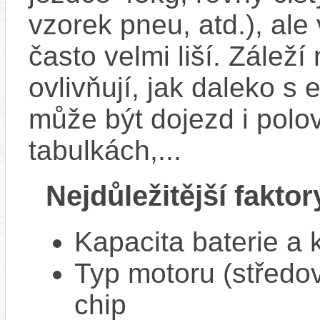
vzorek pneu, atd.), ale
často velmi liší. Zálež
ovlivňují, jak daleko s
může být dojezd i polo
tabulkách,...
Nejdůležitější faktor
Kapacita baterie a 
Typ motoru (středov
chip