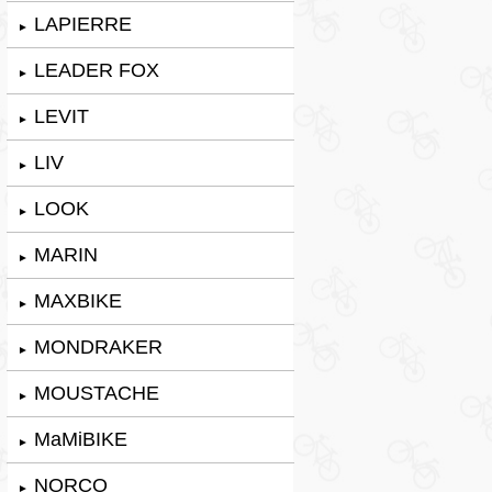
LAPIERRE
►
LEADER FOX
►
LEVIT
►
LIV
►
LOOK
►
MARIN
►
MAXBIKE
►
MONDRAKER
►
MOUSTACHE
►
MaMiBIKE
►
NORCO
►