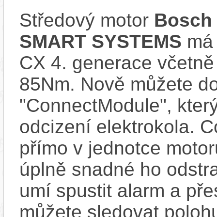
Středový motor
Bosch 
SMART SYSTEMS
má s
CX 4. generace včetně
85Nm. Nově můžete do 
"ConnectModule", který
odcizení elektrokola. 
přímo v jednotce motor
úplně snadné ho odstra
umí spustit alarm a pře
můžete sledovat polohu