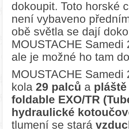
dokoupit. Toto horské 
není vybaveno předním
obě světla se dají dokou
MOUSTACHE Samedi 29
ale je možné ho tam d
MOUSTACHE Samedi 2
kola
29 palců
a
pláště
foldable EXO/TR (Tub
hydraulické kotoučo
tlumení se stará
vzduc