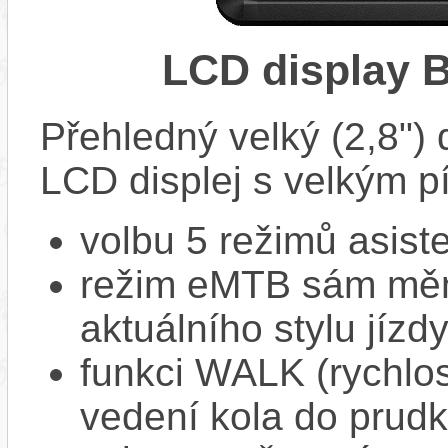
LCD display 
Přehledný velký (2,8")
LCD displej s velkým 
volbu 5 režimů asiste
režim eMTB sám mění
aktuálního stylu jízd
funkci WALK (rychlost
vedení kola do prud