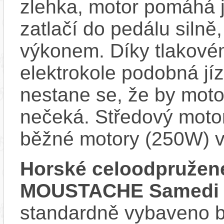
zlehka, motor pomáhá j
zatlačí do pedálu siln
výkonem. Díky tlakovém
elektrokole podobná jí
nestane se, že by motor
nečeká. Středový motor
běžné motory (250W) v
Horské celoodpružené
MOUSTACHE Samedi 2
standardně vybaveno bla