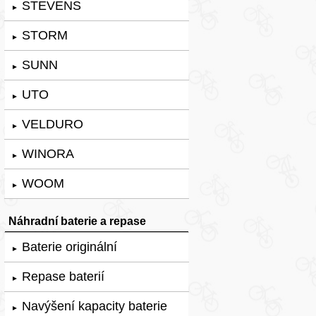
STEVENS
►
STORM
►
SUNN
►
UTO
►
VELDURO
►
WINORA
►
WOOM
►
Náhradní baterie a repase
Baterie originální
►
Repase baterií
►
Navýšení kapacity baterie
►