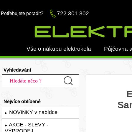
722 301 302
Potřebujete poradit?
Vše o nákupu elektrokola
Půjčovna a
Vyhledávání
E
Nejvíce oblíbené
Sa
NOVINKY v nabídce
►
AKCE - SLEVY -
►
VÝPRODEJ