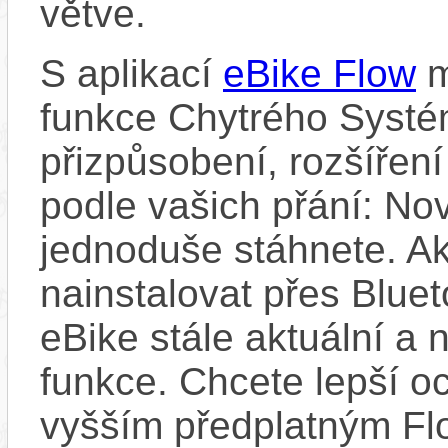
větve.
S aplikací
eBike Flow
m
funkce Chytrého Systé
přizpůsobení, rozšíření
podle vašich přání: Nov
jednoduše stáhnete. A
nainstalovat přes Bluet
eBike stále aktuální a 
funkce. Chcete lepší o
vyšším předplatným Flo