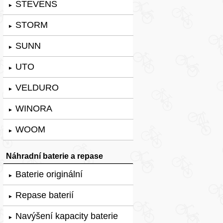
STEVENS
►
STORM
►
SUNN
►
UTO
►
VELDURO
►
WINORA
►
WOOM
►
Náhradní baterie a repase
Baterie originální
►
Repase baterií
►
Navýšení kapacity baterie
►