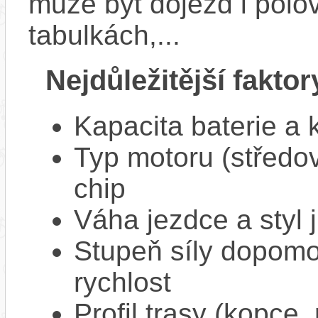
může být dojezd i polo
tabulkách,...
Nejdůležitější faktor
Kapacita baterie a 
Typ motoru (středov
chip
Váha jezdce a styl j
Stupeň síly dopomo
rychlost
Profil trasy (kopce,