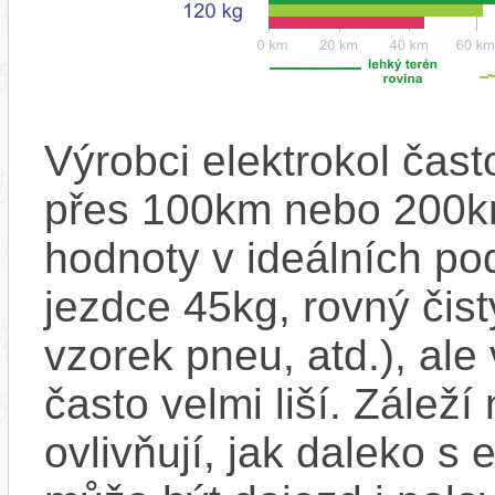
Výrobci elektrokol čas
přes 100km nebo 200km
hodnoty v ideálních p
jezdce 45kg, rovný čistý
vzorek pneu, atd.), ale
často velmi liší. Zálež
ovlivňují, jak daleko s