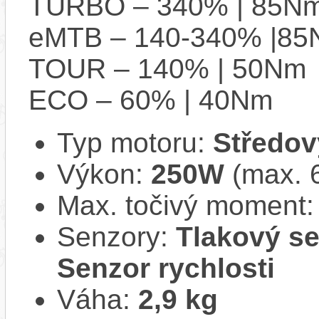
TURBO – 340% | 85N
eMTB – 140-340% |8
TOUR – 140% | 50Nm
ECO – 60% | 40Nm
Typ motoru:
Středov
Výkon:
250W
(max. 
Max. točivý moment
Senzory:
Tlakový se
Senzor rychlosti
Váha:
2,9 kg