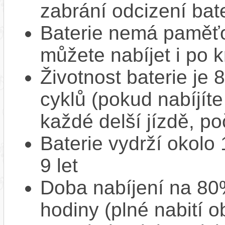
zabrání odcizení bate
Baterie nemá paměťov
můžete nabíjet i po k
Životnost baterie je 
cyklů (pokud nabíjíte
každé delší jízdě, po
Baterie vydrží okolo
9 let
Doba nabíjení na 80%
hodiny (plné nabití o