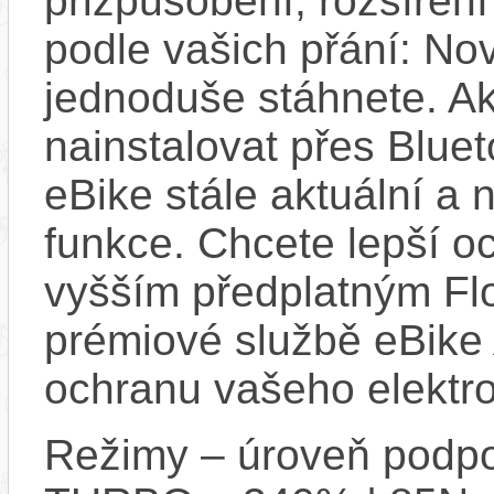
přizpůsobení, rozšíření
podle vašich přání: Nov
jednoduše stáhnete. A
nainstalovat přes Bluet
eBike stále aktuální a 
funkce. Chcete lepší o
vyšším předplatným Flo
prémiové službě eBike 
ochranu vašeho elektro
Režimy – úroveň podpo