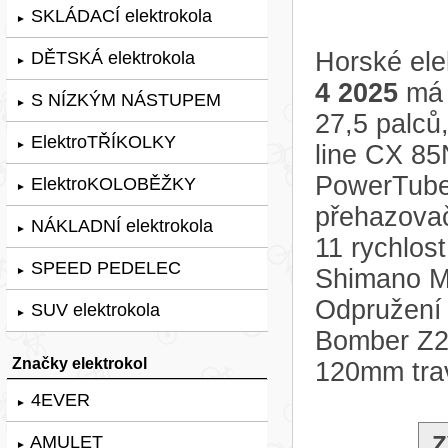
SKLÁDACÍ elektrokola
►
Horské ele
DĚTSKÁ elektrokola
►
4 2025
má 
S NÍZKÝM NÁSTUPEM
►
27,5 palců
ElektroTŘÍKOLKY
►
line CX 85
PowerTube
ElektroKOLOBĚŽKY
►
přehazova
NÁKLADNÍ elektrokola
►
11 rychlos
SPEED PEDELEC
Shimano M
►
Odpružení 
SUV elektrokola
►
Bomber Z2,
Značky elektrokol
120mm trav
4EVER
►
Z
AMULET
►