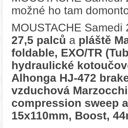
možné ho tam domonto
MOUSTACHE Samedi 27
27,5 palců
a
pláště M
foldable, EXO/TR (Tu
hydraulické kotoučo
Alhonga HJ-472 brak
vzduchová Marzocchi
compression sweep ad
15x110mm, Boost, 44