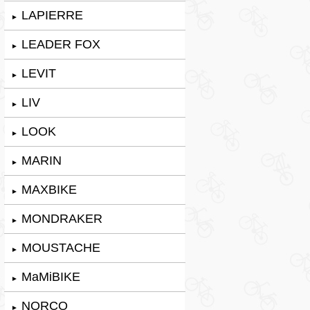
LAPIERRE
►
LEADER FOX
►
LEVIT
►
LIV
►
LOOK
►
MARIN
►
MAXBIKE
►
MONDRAKER
►
MOUSTACHE
►
MaMiBIKE
►
NORCO
►