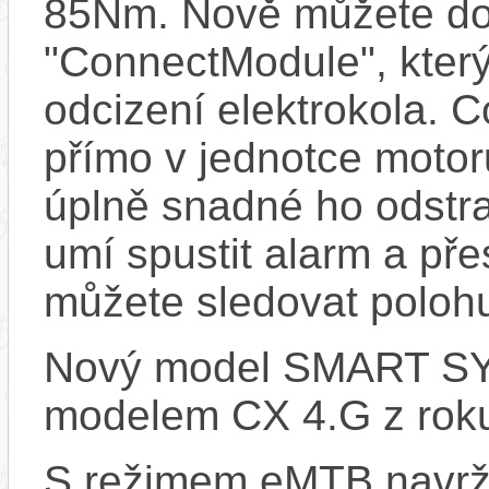
85Nm. Nově můžete do 
"ConnectModule", který
odcizení elektrokola. 
přímo v jednotce motor
úplně snadné ho odstra
umí spustit alarm a pře
můžete sledovat polohu
Nový model SMART SYS
modelem CX 4.G z rok
S režimem eMTB navrž