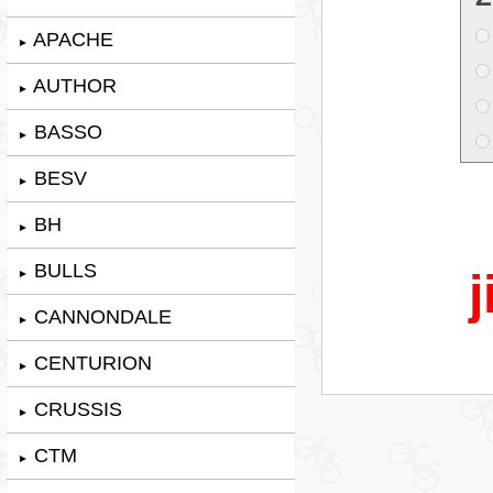
APACHE
►
AUTHOR
►
BASSO
►
BESV
►
BH
►
BULLS
j
►
CANNONDALE
►
CENTURION
►
CRUSSIS
►
CTM
►