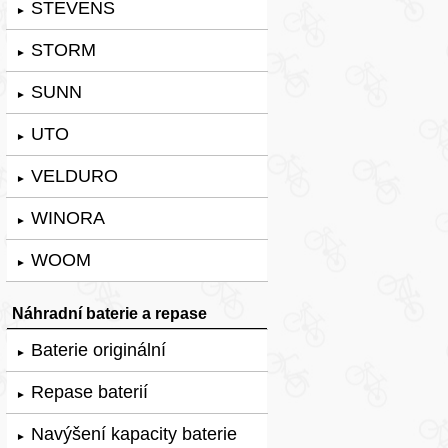
STEVENS
►
STORM
►
SUNN
►
UTO
►
VELDURO
►
WINORA
►
WOOM
►
Náhradní baterie a repase
Baterie originální
►
Repase baterií
►
Navýšení kapacity baterie
►