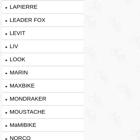
LAPIERRE
►
LEADER FOX
►
LEVIT
►
LIV
►
LOOK
►
MARIN
►
MAXBIKE
►
MONDRAKER
►
MOUSTACHE
►
MaMiBIKE
►
NORCO
►