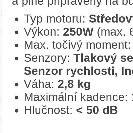
a plně připravený na b
Typ motoru:
Středov
Výkon:
250W
(max. 
Max. točivý moment
Senzory:
Tlakový se
Senzor rychlosti, In
Váha:
2,8 kg
Maximální kadence:
Hlučnost:
< 50 dB