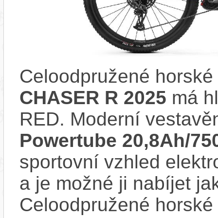
Celoodpružené horské 
CHASER R 2025
má hl
RED. Moderní vestav
Powertube 20,8Ah/7
sportovní vzhled elektr
a je možné ji nabíjet ja
Celoodpružené horské