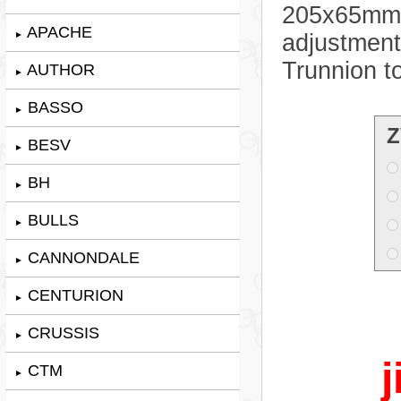
205x65mm. 
APACHE
►
adjustment
Trunnion t
AUTHOR
►
BASSO
►
Z
BESV
►
BH
►
BULLS
►
CANNONDALE
►
CENTURION
►
CRUSSIS
►
j
CTM
►