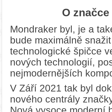
O značc
Mondraker byl, je a ta
bude maximálně snažit
technologické špičce v
nových technologií, po
nejmodernějších komp
V Září 2021 tak byl do
nového centrály značk
Nová vysoce moderní b