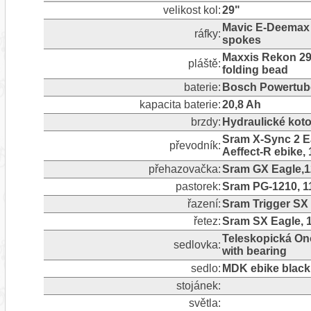
velikost kol:
29"
Mavic E-Deemax 2
ráfky:
spokes
Maxxis Rekon 29x
pláště:
folding bead
baterie:
Bosch Powertub
kapacita baterie:
20,8 Ah
brzdy:
Hydraulické kot
Sram X-Sync 2 Ea
převodník:
Aeffect-R ebike
přehazovačka:
Sram GX Eagle,12
pastorek:
Sram PG-1210, 11
řazení:
Sram Trigger SX E
řetez:
Sram SX Eagle, 
Teleskopická Ono
sedlovka:
with bearing
sedlo:
MDK ebike black
stojánek:
světla: