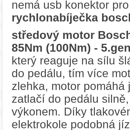
nemá usb konektor pro 
rychlonabíječka bosc
středový motor Bosch
85Nm (100Nm) - 5.gen
který reaguje na sílu šl
do pedálu, tím více mo
zlehka, motor pomáhá j
zatlačí do pedálu siln
výkonem. Díky tlakovém
elektrokole podobná jí