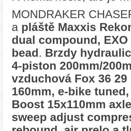
MONDRAKER CHASER 
a
pláště Maxxis Rekon
dual compound, EXO p
bead
.
Brzdy hydrauli
4-piston 200mm/200
vzduchová Fox 36 29 
160mm, e-bike tuned, 
Boost 15x110mm axle,
sweep adjust compre
rebound, air prelo a 