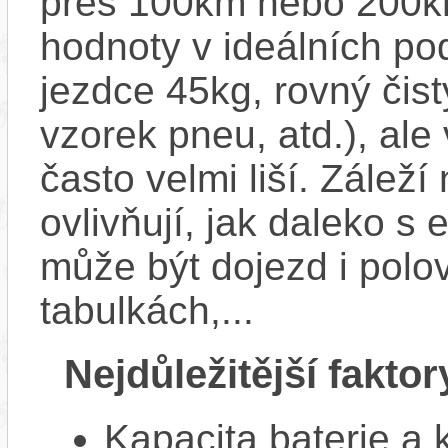
přes 100km nebo 200km
hodnoty v ideálních p
jezdce 45kg, rovný čistý
vzorek pneu, atd.), ale
často velmi liší. Zálež
ovlivňují, jak daleko s
může být dojezd i polo
tabulkách,...
Nejdůležitější faktor
Kapacita baterie a 