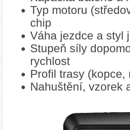
Typ motoru (středov
chip
Váha jezdce a styl j
Stupeň síly dopomo
rychlost
Profil trasy (kopce,
Nahuštění, vzorek a