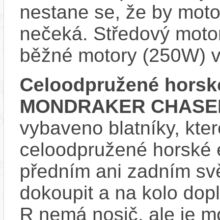
nestane se, že by motor
nečeká. Středový motor
běžné motory (250W) v
Celoodpružené horské
MONDRAKER CHASER
vybaveno blatníky, kter
celoodpružené horské 
předním ani zadním svě
dokoupit a na kolo d
R nemá nosič, ale je 