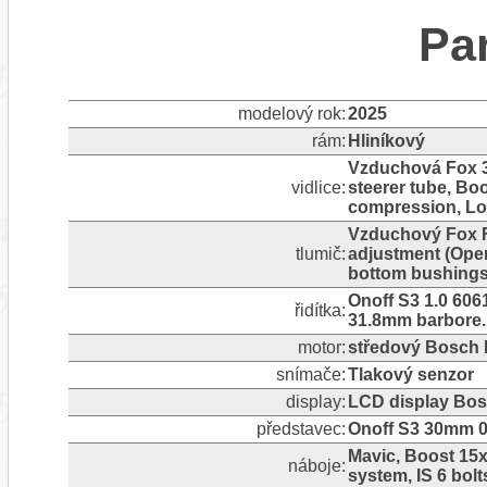
Pa
modelový rok:
2025
rám:
Hliníkový
Vzduchová Fox 3
vidlice:
steerer tube, Bo
compression, Lo
Vzduchový Fox F
tlumič:
adjustment (Open
bottom bushing
Onoff S3 1.0 606
řidítka:
31.8mm barbore. L
motor:
středový Bosch 
snímače:
Tlakový senzor
display:
LCD display Bos
představec:
Onoff S3 30mm 0?
Mavic, Boost 15x
náboje:
system, IS 6 bolt