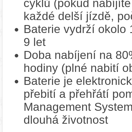
cyklů (pokud nabíjíte
každé delší jízdě, po
Baterie vydrží okolo
9 let
Doba nabíjení na 80%
hodiny (plné nabití o
Baterie je elektronic
přebití a přehřátí p
Management System),
dlouhá životnost