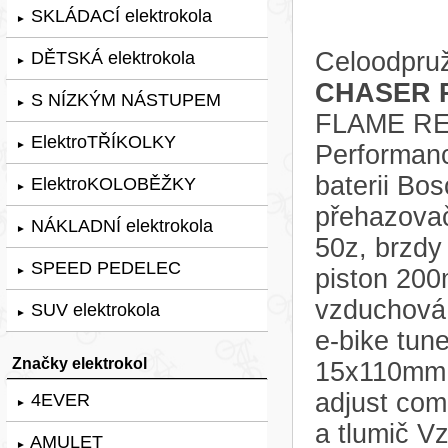
SKLÁDACÍ elektrokola
►
Celoodpruž
DĚTSKÁ elektrokola
►
CHASER R
S NÍZKÝM NÁSTUPEM
►
FLAME RED
ElektroTŘÍKOLKY
►
Performanc
baterii Bo
ElektroKOLOBĚŽKY
►
přehazovač
NÁKLADNÍ elektrokola
►
50z, brzdy
SPEED PEDELEC
piston 200
►
vzduchová
SUV elektrokola
►
e-bike tun
Značky elektrokol
15x110mm a
adjust com
4EVER
►
a tlumič V
AMULET
►