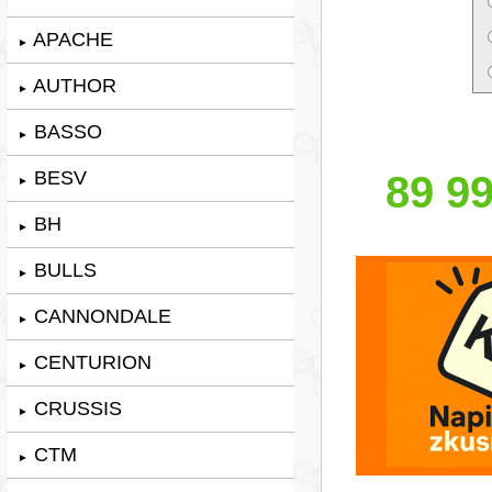
APACHE
►
AUTHOR
►
BASSO
►
BESV
89 99
►
BH
►
BULLS
►
CANNONDALE
►
CENTURION
►
CRUSSIS
►
CTM
►