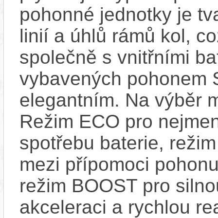
pohonné jednotky je tv
linií a úhlů rámů kol, c
společně s vnitřními bat
vybavených pohonem 
elegantním. Na výběr m
Režim ECO pro nejmen
spotřebu baterie, reži
mezi přípomoci pohonu
režim BOOST pro silno
akceleraci a rychlou re