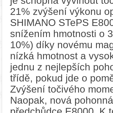
je schopna vyvinout t
21% zvýšení výkonu op
SHIMANO STePS E8000 
snížením hmotnosti o 3
10%) díky novému mag
nízká hmotnost a vysok
jednu z nejlepších poh
třídě, pokud jde o pom
Zvýšení točivého mome
Naopak, nová pohonná 
předchůdce E8000. K t