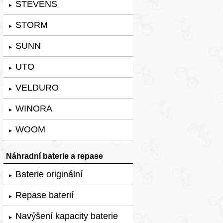
STEVENS
►
STORM
►
SUNN
►
UTO
►
VELDURO
►
WINORA
►
WOOM
►
Náhradní baterie a repase
Baterie originální
►
Repase baterií
►
Navýšení kapacity baterie
►