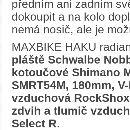
předním ani zadním svě
dokoupit a na kolo do
nemá nosič, ale je mo
MAXBIKE HAKU radian
pláště Schwalbe Nob
kotoučové Shimano 
SMRT54M, 180mm, V-
vzduchová RockShox
zdvih a tlumič vzdu
Select R
.