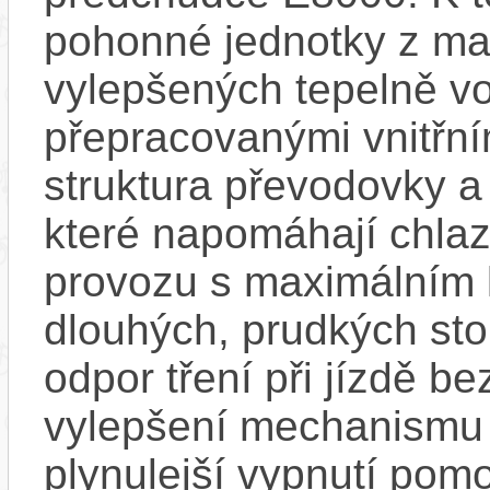
pohonné jednotky z mag
vylepšených tepelně vo
přepracovanými vnitřní
struktura převodovky 
které napomáhají chlaze
provozu s maximálním
dlouhých, prudkých sto
odpor tření při jízdě b
vylepšení mechanismu s
plynulejší vypnutí pom