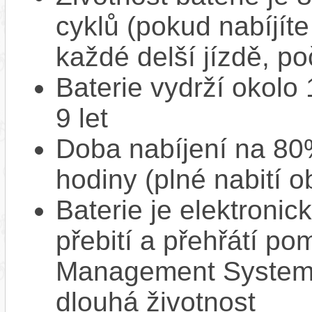
cyklů (pokud nabíjíte
každé delší jízdě, po
Baterie vydrží okolo
9 let
Doba nabíjení na 80%
hodiny (plné nabití o
Baterie je elektronic
přebití a přehřátí p
Management System),
dlouhá životnost