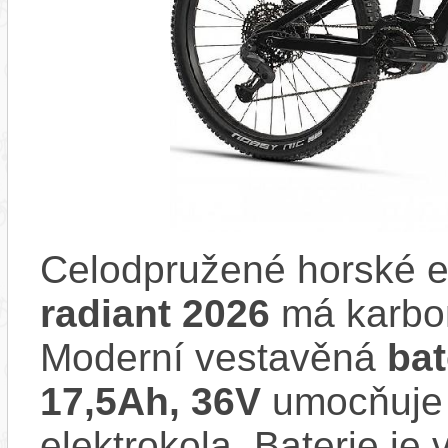
Celodpružené horské e
radiant 2026
má karbo
Moderní vestavěná
ba
17,5Ah, 36V
umocňuje 
elektrokola. Baterie je