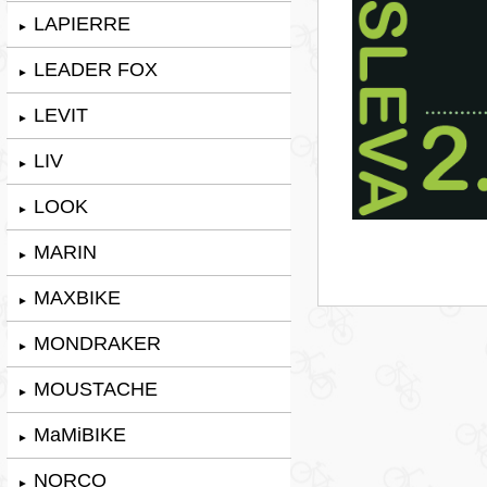
LAPIERRE
►
LEADER FOX
►
LEVIT
►
LIV
►
LOOK
►
MARIN
►
MAXBIKE
►
MONDRAKER
►
MOUSTACHE
►
MaMiBIKE
►
NORCO
►