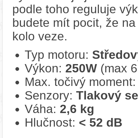
podle toho reguluje vý
budete mít pocit, že na 
kolo veze.
Typ motoru:
Středov
Výkon:
250W
(max 
Max. točivý moment
Senzory:
Tlakový s
Váha:
2,6 kg
Hlučnost:
< 52 dB