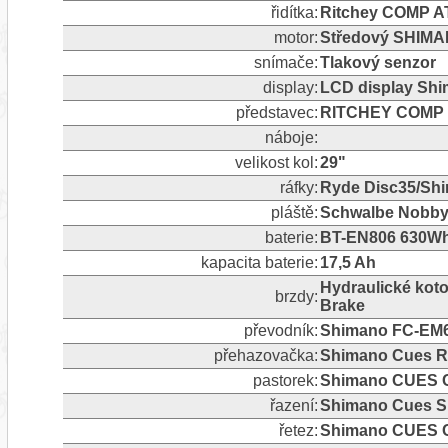
řidítka:
Ritchey COMP AT
motor:
Středový SHIM
snímače:
Tlakový senzor
display:
LCD display Sh
představec:
RITCHEY COMP 
náboje:
velikost kol:
29"
ráfky:
Ryde Disc35/Sh
pláště:
Schwalbe Nobby
baterie:
BT-EN806 630Wh,
kapacita baterie:
17,5 Ah
Hydraulické ko
brzdy:
Brake
převodník:
Shimano FC-EM
přehazovačka:
Shimano Cues RD-
pastorek:
Shimano CUES C
řazení:
Shimano Cues S
řetez:
Shimano CUES 