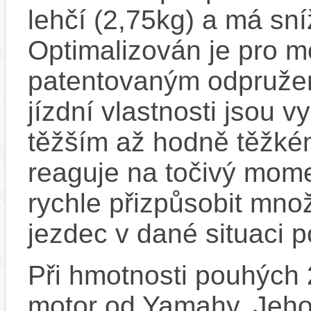
lehčí (2,75kg) a má sn
Optimalizován je pro m
patentovaným odpružen
jízdní vlastnosti jsou v
těžším až hodně těžkém 
reaguje na točivý mome
rychle přizpůsobit množ
jezdec v dané situaci p
Při hmotnosti pouhých 2
motor od Yamahy. Jeho