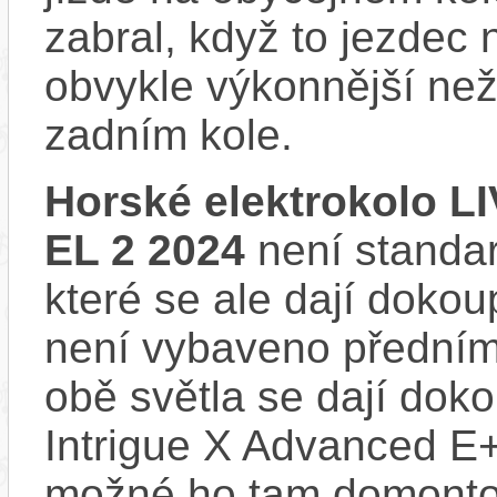
zabral, když to jezdec
obvykle výkonnější ne
zadním kole.
Horské elektrokolo L
EL 2 2024
není standar
které se ale dají dokou
není vybaveno předním
obě světla se dají doko
Intrigue X Advanced E+
možné ho tam domonto