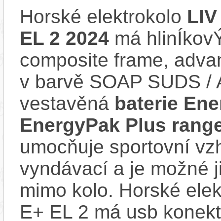
Horské elektrokolo
LIV
EL 2 2024
má hlinÍkov
composite frame, advan
v barvě SOAP SUDS /
vestavěná
baterie En
EnergyPak Plus range
umocňuje sportovní vzhl
vyndávací a je možné ji 
mimo kolo. Horské elek
E+ EL 2 má usb konekto