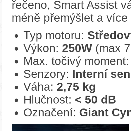
řečeno, Smart Assist v
méně přemýšlet a více j
Typ motoru:
Středov
Výkon:
250W
(max 
Max. točivý moment
Senzory:
Interní se
Váha:
2,75 kg
Hlučnost:
< 50 dB
Označení:
Giant Cyn