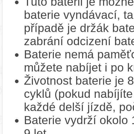
Tuto baterii je možné
baterie vyndávací, t
případě je držák bat
zabrání odcizení bate
Baterie nemá paměťov
můžete nabíjet i po k
Životnost baterie je 
cyklů (pokud nabíjíte
každé delší jízdě, po
Baterie vydrží okolo
9 let