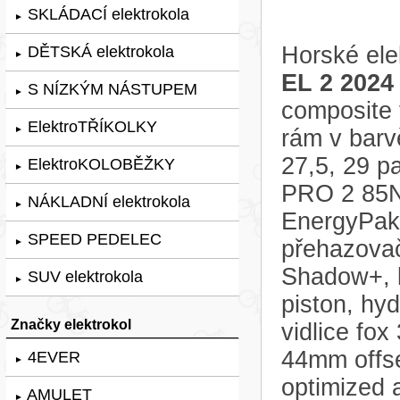
SKLÁDACÍ elektrokola
►
Horské ele
DĚTSKÁ elektrokola
►
EL 2 2024
S NÍZKÝM NÁSTUPEM
►
composite 
ElektroTŘÍKOLKY
►
rám v bar
27,5, 29 p
ElektroKOLOBĚŽKY
►
PRO 2 85N
NÁKLADNÍ elektrokola
►
EnergyPak 
SPEED PEDELEC
přehazova
►
Shadow+, 
SUV elektrokola
►
piston, hy
Značky elektrokol
vidlice fo
44mm offse
4EVER
►
optimized 
AMULET
►