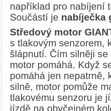
například pro nabíjení 
Součástí je
nabíječka 
Středový motor GIAN
s tlakovým senzorem, k
šlápnutí. Čím silněji se
motor pomáhá. Když se
pomáhá jen nepatrně, k
silně, motor pomůže m
tlakovému senzoru je j
jízdě na obyčejném kol