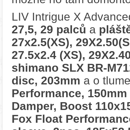
LIV Intrigue X Advanc
27,5, 29 palců
a
plášt
27x2.5(XS), 29X2.50(S
27.5x2.4 (XS), 29X2.40
shimano SLX BR-M7120
disc, 203mm
a o tlume
Performance, 150mm t
Damper, Boost 110x15
Fox Float Performan