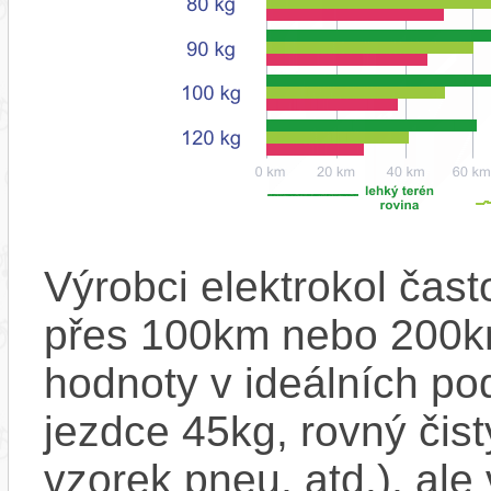
Výrobci elektrokol čas
přes 100km nebo 200km
hodnoty v ideálních p
jezdce 45kg, rovný čistý
vzorek pneu, atd.), ale