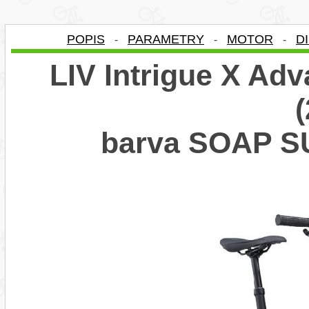
POPIS
PARAMETRY
MOTOR
D
-
-
-
LIV Intrigue X Ad
barva SOAP S