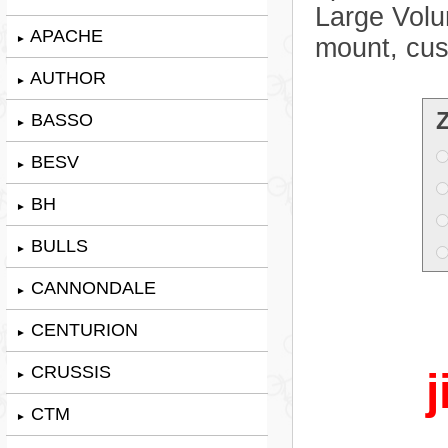
Large Vol
APACHE
►
mount, cus
AUTHOR
►
BASSO
►
BESV
►
BH
►
BULLS
►
CANNONDALE
►
CENTURION
►
CRUSSIS
j
►
CTM
►