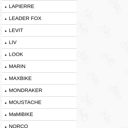
LAPIERRE
►
LEADER FOX
►
LEVIT
►
LIV
►
LOOK
►
MARIN
►
MAXBIKE
►
MONDRAKER
►
MOUSTACHE
►
MaMiBIKE
►
NORCO
►