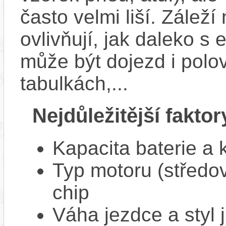
často velmi liší. Zálež
ovlivňují, jak daleko s
může být dojezd i polo
tabulkách,...
Nejdůležitější faktor
Kapacita baterie a 
Typ motoru (středov
chip
Váha jezdce a styl j