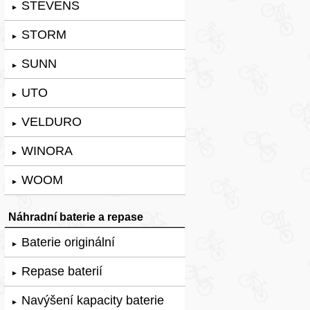
STEVENS
►
STORM
►
SUNN
►
UTO
►
VELDURO
►
WINORA
►
WOOM
►
Náhradní baterie a repase
Baterie originální
►
Repase baterií
►
Navýšení kapacity baterie
►