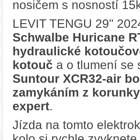
nosičem s nosností 15
LEVIT TENGU 29" 202
Schwalbe Huricane RT
hydraulické kotouč
kotouč
a o tlumení se 
Suntour XCR32-air b
zamykáním z korunky)
expert
.
Jízda na tomto elektrok
kolo si rychle zvyknete