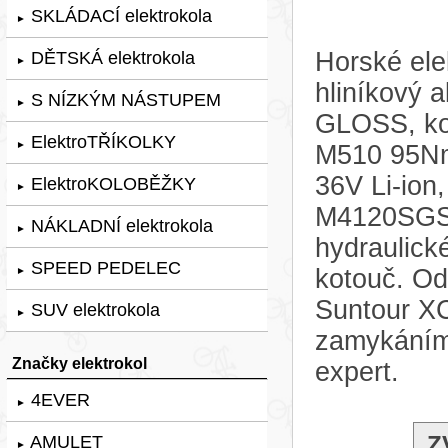
SKLÁDACÍ elektrokola
►
Horské ele
DĚTSKÁ elektrokola
►
hliníkový 
S NÍZKÝM NÁSTUPEM
►
GLOSS, kol
ElektroTŘÍKOLKY
►
M510 95Nm
36V Li-ion
ElektroKOLOBĚŽKY
►
M4120SGS, 
NÁKLADNÍ elektrokola
►
hydraulic
SPEED PEDELEC
kotouč. Od
►
Suntour X
SUV elektrokola
►
zamykáním 
Značky elektrokol
expert.
4EVER
►
Z
AMULET
►