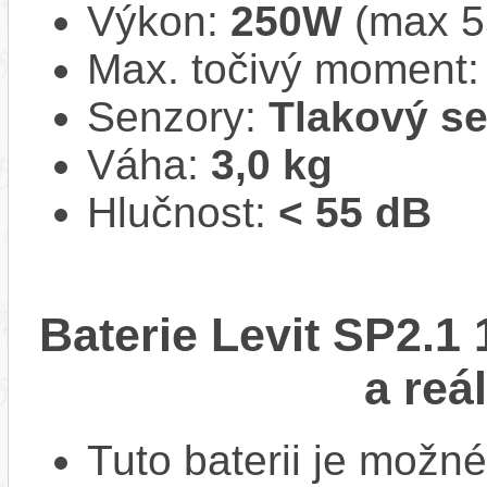
Výkon:
250W
(max 
Max. točivý moment
Senzory:
Tlakový s
Váha:
3,0 kg
Hlučnost:
< 55 dB
Baterie Levit SP2.1
a reá
Tuto baterii je možné