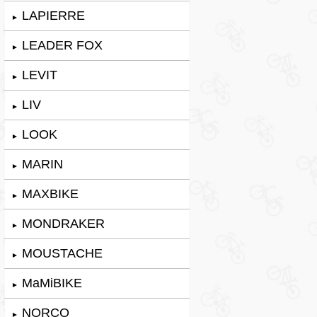
LAPIERRE
►
LEADER FOX
►
LEVIT
►
LIV
►
LOOK
►
MARIN
►
MAXBIKE
►
MONDRAKER
►
MOUSTACHE
►
MaMiBIKE
►
NORCO
►