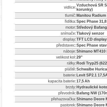
Vzduchová SR Su
vidlice:
korunky)
tlumič:
Manitou Radium 
řidítka:
Spec Phase 31,
motor:
Středový Bafan
snímače:
Tlakový senzor
display:
TFT LCD display
představec:
Spec Phase stav
náboje:
Shimano MT410 
velikost kol:
29"
ráfky:
Rodi Tryp25 (62
pláště:
Schwalbe Hurica
baterie:
Levit SP2.1 17,5
kapacita baterie:
17,5 Ah
brzdy:
Hydraulické ko
převodník:
Bafang NW (170m
přehazovačka:
Shimano Deore M4
pastorek:
Shimano Deore M