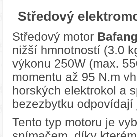
Středový elektrom
Středový motor
Bafan
nižší hmnotností (3.0 
výkonu 250W (max. 550
momentu až 95 N.m vh
horských elektrokol a
bezezbytku odpovídají 
Tento typ motoru je vy
snímačem, díky kterému