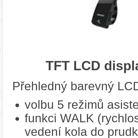
TFT LCD displ
Přehledný barevný LCD 
volbu 5 režimů asist
funkci WALK (rychlost
vedení kola do prud