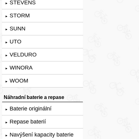
STEVENS
►
STORM
►
SUNN
►
UTO
►
VELDURO
►
WINORA
►
WOOM
►
Náhradní baterie a repase
Baterie originální
►
Repase baterií
►
Navýšení kapacity baterie
►