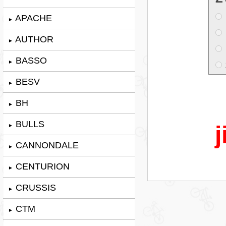
APACHE
►
AUTHOR
►
BASSO
►
BESV
►
BH
►
BULLS
j
►
CANNONDALE
►
CENTURION
►
CRUSSIS
►
CTM
►