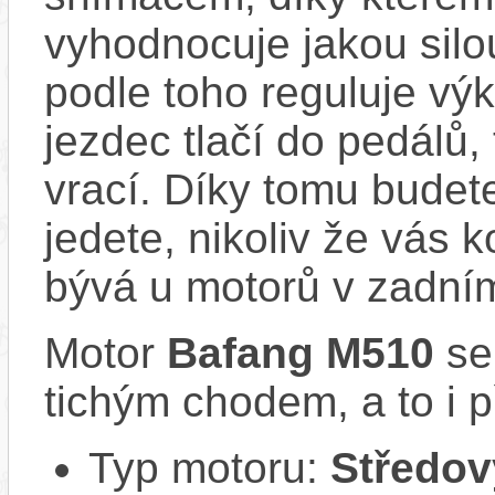
vyhodnocuje jakou silo
podle toho reguluje výk
jezdec tlačí do pedálů,
vrací. Díky tomu budete
jedete, nikoliv že vás 
bývá u motorů v zadním
Motor
Bafang M510
se
tichým chodem, a to i p
Typ motoru:
Středov