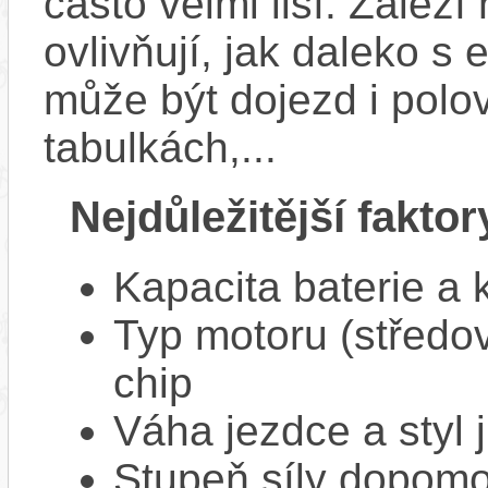
často velmi liší. Zálež
ovlivňují, jak daleko s
může být dojezd i polo
tabulkách,...
Nejdůležitější faktor
Kapacita baterie a 
Typ motoru (středov
chip
Váha jezdce a styl j
Stupeň síly dopomo