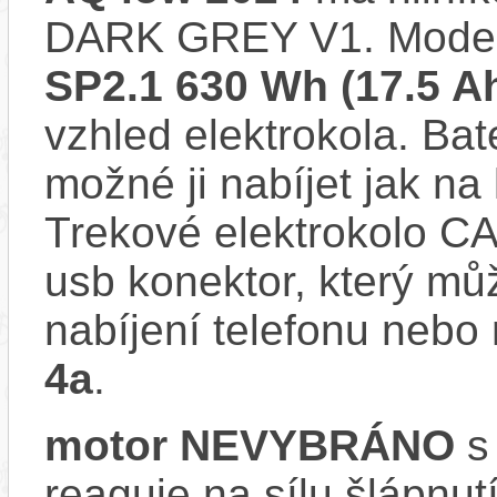
DARK GREY V1. Moder
SP2.1 630 Wh (17.5 A
vzhled elektrokola. Bat
možné ji nabíjet jak na 
Trekové elektrokolo C
usb konektor, který můž
nabíjení telefonu nebo
4a
.
motor NEVYBRÁNO
s 
reaguje na sílu šlápnutí