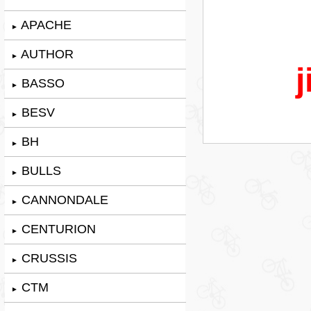
APACHE
►
AUTHOR
►
j
BASSO
►
BESV
►
BH
►
BULLS
►
CANNONDALE
►
CENTURION
►
CRUSSIS
►
CTM
►