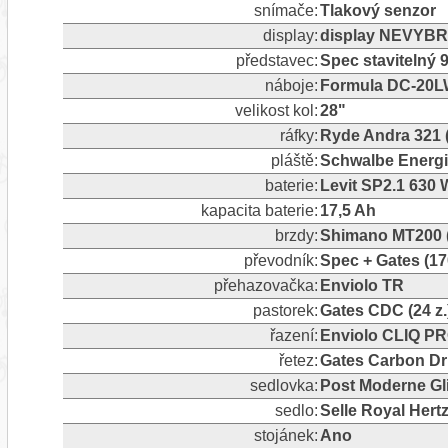
snímače:
Tlakový senzor
display:
display NEVYB
představec:
Spec stavitelný
náboje:
Formula DC-20LW
velikost kol:
28"
ráfky:
Ryde Andra 321 
pláště:
Schwalbe Energiz
baterie:
Levit SP2.1 630 
kapacita baterie:
17,5 Ah
brzdy:
Shimano MT200 
převodník:
Spec + Gates (17
přehazovačka:
Enviolo TR
pastorek:
Gates CDC (24 z.
řazení:
Enviolo CLIQ P
řetez:
Gates Carbon Dr
sedlovka:
Post Moderne Gl
sedlo:
Selle Royal Hert
stojánek:
Ano