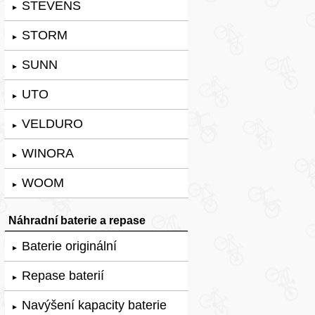
STEVENS
►
STORM
►
SUNN
►
UTO
►
VELDURO
►
WINORA
►
WOOM
►
Náhradní baterie a repase
Baterie originální
►
Repase baterií
►
Navýšení kapacity baterie
►