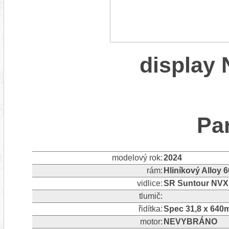
displa
Pa
modelový rok:
2024
rám:
Hliníkový Alloy 
vidlice:
SR Suntour NVX
tlumič:
řidítka:
Spec 31,8 x 64
motor:
NEVYBRÁNO