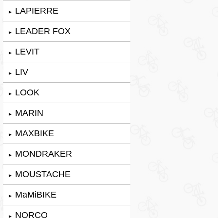
LAPIERRE
►
LEADER FOX
►
LEVIT
►
LIV
►
LOOK
►
MARIN
►
MAXBIKE
►
MONDRAKER
►
MOUSTACHE
►
MaMiBIKE
►
NORCO
►