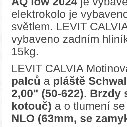
AQ low 2024
je vybave
elektrokolo je vybave
světlem. LEVIT CALVIA
vybaveno zadním hliní
15kg.
LEVIT CALVIA Motinov
palců
a
pláště Schwal
2,00" (50-622)
.
Brzdy
kotouč)
a o tlumení se
NLO (63mm, se zamyk