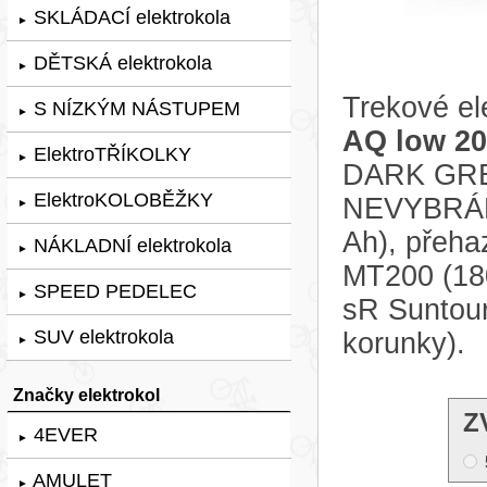
SKLÁDACÍ elektrokola
►
DĚTSKÁ elektrokola
►
Trekové el
S NÍZKÝM NÁSTUPEM
►
AQ low 2
ElektroTŘÍKOLKY
►
DARK GREY
ElektroKOLOBĚŽKY
NEVYBRÁNO
►
Ah), přeha
NÁKLADNÍ elektrokola
►
MT200 (180
SPEED PEDELEC
►
sR Suntou
SUV elektrokola
korunky).
►
Značky elektrokol
Z
4EVER
►
AMULET
►