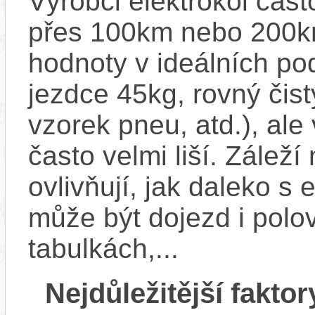
Výrobci elektrokol čas
přes 100km nebo 200km
hodnoty v ideálních p
jezdce 45kg, rovný čistý
vzorek pneu, atd.), ale
často velmi liší. Zálež
ovlivňují, jak daleko s
může být dojezd i polo
tabulkách,...
Nejdůležitější faktor