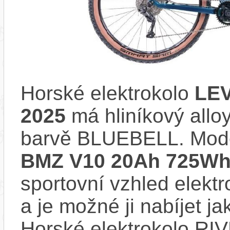
Horské elektrokolo
LEV
2025
má hliníkový allo
barvě BLUEBELL. Mod
BMZ V10 20Ah 725Wh 
sportovní vzhled elektr
a je možné ji nabíjet ja
Horské elektrokolo R