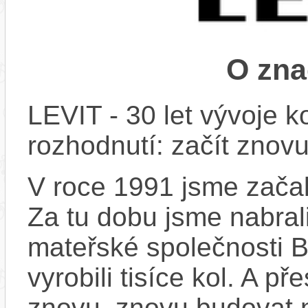
O zna
LEVIT - 30 let vývoje k
rozhodnutí: začít znovu
V roce 1991 jsme začali
Za tu dobu jsme nabral
mateřské společnosti 
vyrobili tisíce kol. A př
znovu, znovu budovat