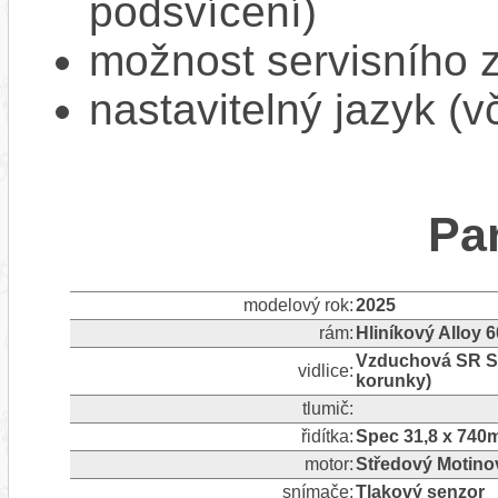
podsvícení)
možnost servisního 
nastavitelný jazyk (v
Pa
modelový rok:
2025
rám:
Hliníkový Alloy 
Vzduchová SR Su
vidlice:
korunky)
tlumič:
řidítka:
Spec 31,8 x 74
motor:
Středový Motino
snímače:
Tlakový senzor