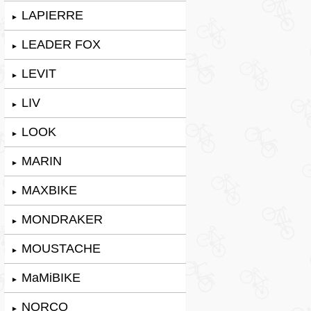
LAPIERRE
►
LEADER FOX
►
LEVIT
►
LIV
►
LOOK
►
MARIN
►
MAXBIKE
►
MONDRAKER
►
MOUSTACHE
►
MaMiBIKE
►
NORCO
►