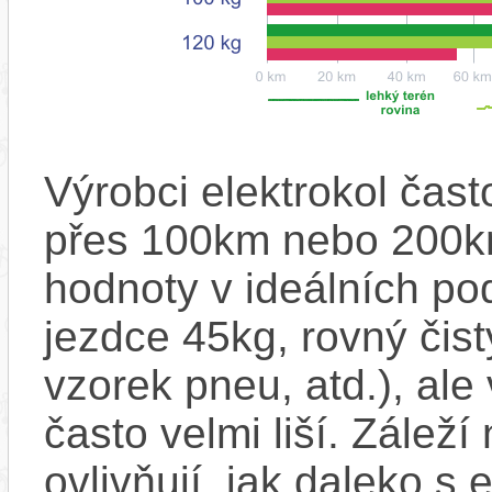
Výrobci elektrokol čas
přes 100km nebo 200km
hodnoty v ideálních p
jezdce 45kg, rovný čistý
vzorek pneu, atd.), ale
často velmi liší. Zálež
ovlivňují, jak daleko s