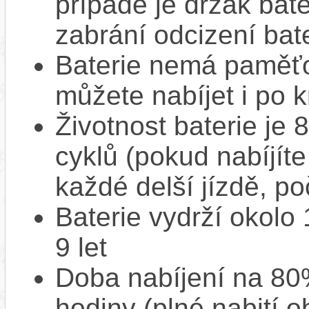
případě je držák bat
zabrání odcizení bate
Baterie nemá paměťov
můžete nabíjet i po k
Životnost baterie je 
cyklů (pokud nabíjíte
každé delší jízdě, po
Baterie vydrží okolo
9 let
Doba nabíjení na 80%
hodiny (plné nabití o