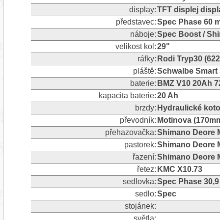
display:
TFT displej disp
představec:
Spec Phase 60 
náboje:
Spec Boost / Sh
velikost kol:
29"
ráfky:
Rodi Tryp30 (622
pláště:
Schwalbe Smart S
baterie:
BMZ V10 20Ah 72
kapacita baterie:
20 Ah
brzdy:
Hydraulické kot
převodník:
Motinova (170mm
přehazovačka:
Shimano Deore M5
pastorek:
Shimano Deore M4
řazení:
Shimano Deore 
řetez:
KMC X10.73
sedlovka:
Spec Phase 30,
sedlo:
Spec
stojánek:
světla: