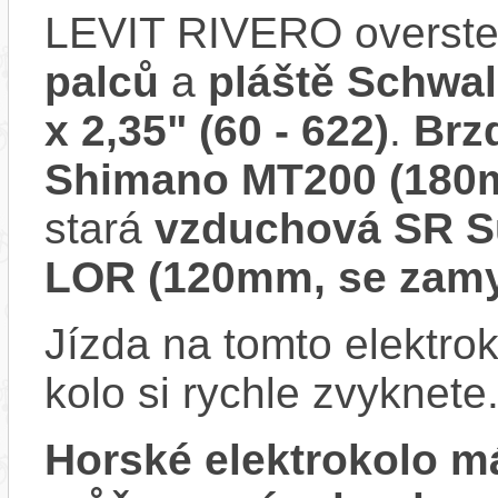
LEVIT RIVERO overste
palců
a
pláště Schwa
x 2,35" (60 - 622)
.
Brz
Shimano MT200 (180
stará
vzduchová SR S
LOR (120mm, se zamy
Jízda na tomto elektrok
kolo si rychle zvyknete
Horské elektrokolo 