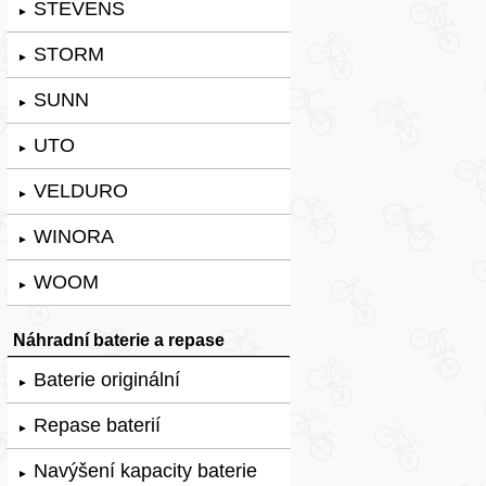
STEVENS
►
STORM
►
SUNN
►
UTO
►
VELDURO
►
WINORA
►
WOOM
►
Náhradní baterie a repase
Baterie originální
►
Repase baterií
►
Navýšení kapacity baterie
►