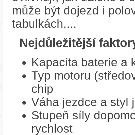
může být dojezd i polo
tabulkách,...
Nejdůležitější faktor
Kapacita baterie a 
Typ motoru (středov
chip
Váha jezdce a styl j
Stupeň síly dopomo
rychlost