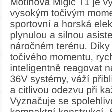
Motinova Migic T1 je v
vysokým točivým mome
sportovní a horská elek
plynulou a silnou asisten
náročném terénu. Dík
točivého momentu, ryc
inteligentně reagovat n
36V systémy, váží přibl
a citlivou odezvu při 
Vyznačuje se spolehliv
kompaktní konstrukcí. 