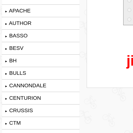
APACHE
►
AUTHOR
►
BASSO
►
BESV
►
j
BH
►
BULLS
►
CANNONDALE
►
CENTURION
►
CRUSSIS
►
CTM
►