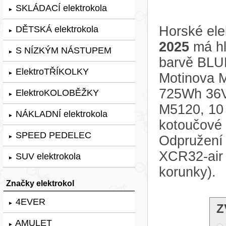
SKLÁDACÍ elektrokola
►
Horské ele
DĚTSKÁ elektrokola
►
2025
má hl
S NÍZKÝM NÁSTUPEM
►
barvě BLUE
ElektroTŘÍKOLKY
►
Motinova 
725Wh 36V
ElektroKOLOBĚŽKY
►
M5120, 10 
NÁKLADNÍ elektrokola
►
kotoučové
SPEED PEDELEC
Odpružení 
►
XCR32-air
SUV elektrokola
►
korunky).
Značky elektrokol
4EVER
►
Z
AMULET
►