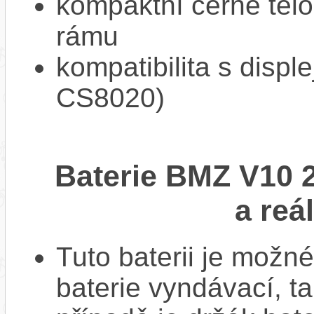
kompaktní černé tělo
rámu
kompatibilita s displ
CS8020)
Baterie BMZ V10 
a reá
Tuto baterii je možné
baterie vyndávací, t