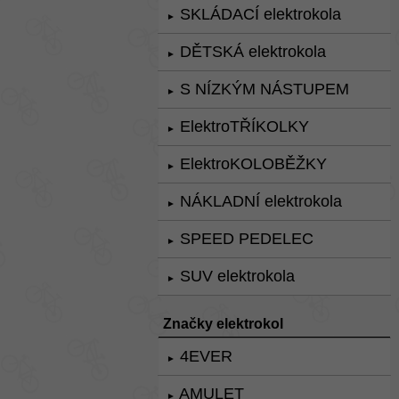
SKLÁDACÍ elektrokola
►
DĚTSKÁ elektrokola
►
S NÍZKÝM NÁSTUPEM
►
ElektroTŘÍKOLKY
►
ElektroKOLOBĚŽKY
►
NÁKLADNÍ elektrokola
►
SPEED PEDELEC
►
SUV elektrokola
►
Značky elektrokol
4EVER
►
AMULET
►