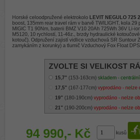
Horské celoodpružené elektrokolo
LEVIT NEGULO 725 
boost, 135mm rear travel rám v barvě TWILIGHT, kola 29 
MIGIC T1 90Nm, baterii BMZ V10 20Ah 725Wh 36V Li-io
M5120, 10 rychlostí, 11-46z., brzdy hydraulické kotou
kotouč). Odpružení zajistí vidlice vzduchová SR Suntou
zamykáním z korunky) a tlumič Vzduchový Fox Float DP
ZVOLTE SI VELIKOST R
15,7"
(153-163cm)
skladem - centrální
17,5"
(167-177cm)
vyprodáno - nelze 
19"
(180-190cm)
vyprodáno - nelze o
21"
(190-200cm)
vyprodáno - nelze o
94 990,- Kč
kusů