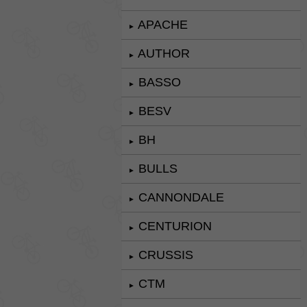
APACHE
►
AUTHOR
►
BASSO
►
BESV
►
BH
►
BULLS
►
CANNONDALE
►
CENTURION
►
CRUSSIS
►
CTM
►