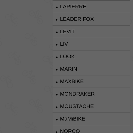
LAPIERRE
►
LEADER FOX
►
LEVIT
►
LIV
►
LOOK
►
MARIN
►
MAXBIKE
►
MONDRAKER
►
MOUSTACHE
►
MaMiBIKE
►
NORCO
►