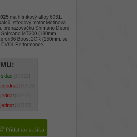
2025
má hliníkový alloy 6061,
palců, středový motor Motinova
n, přehazovačku Shimano Deore
čové Shimano MT200 (180mm
r Zeron36 Boost 2CR (150mm, se
S EVOL Performance.
ÁMU:
 sklad
[10522]
objednat
[10523]
bjednat
[10524]
bjednat
[10525]
Přidat do košíku