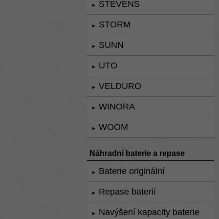
STEVENS
►
STORM
►
SUNN
►
UTO
►
VELDURO
►
WINORA
►
WOOM
►
Náhradní baterie a repase
Baterie originální
►
Repase baterií
►
Navýšení kapacity baterie
►