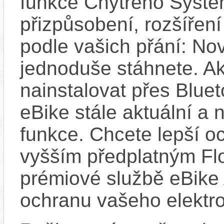
funkce Chytrého Systé
přizpůsobení, rozšíření
podle vašich přání: Nov
jednoduše stáhnete. A
nainstalovat přes Bluet
eBike stále aktuální a 
funkce. Chcete lepší o
vyšším předplatným Flo
prémiové službě eBike 
ochranu vašeho elektro