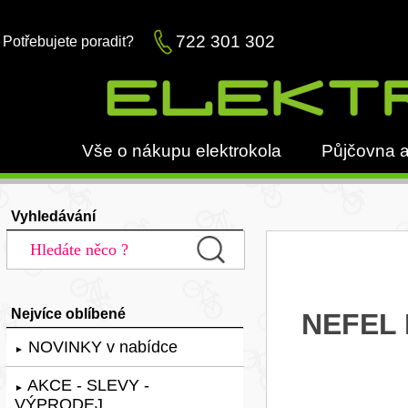
722 301 302
Potřebujete poradit?
Vše o nákupu elektrokola
Půjčovna a
Vyhledávání
Nejvíce oblíbené
NEFEL 
NOVINKY v nabídce
►
AKCE - SLEVY -
►
VÝPRODEJ