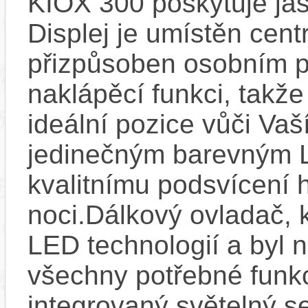
KIOX 300 poskytuje jas
Displej je umístěn centr
přizpůsoben osobním p
naklápěcí funkci, takže
ideální pozice vůči Va
jedinečným barevným L
kvalitnímu podsvícení h
noci.Dálkový ovladač, 
LED technologií a byl 
všechny potřebné funkc
integrovaný světelný se