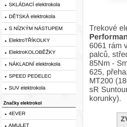
SKLÁDACÍ elektrokola
►
DĚTSKÁ elektrokola
►
Trekové el
S NÍZKÝM NÁSTUPEM
►
Performan
ElektroTŘÍKOLKY
►
6061 rám 
ElektroKOLOBĚŽKY
palců, stř
►
85Nm - Sma
NÁKLADNÍ elektrokola
►
625, přeha
SPEED PEDELEC
►
MT200 (180
SUV elektrokola
sR Suntou
►
korunky).
Značky elektrokol
4EVER
►
Z
AMULET
►