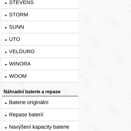
STEVENS
►
STORM
►
SUNN
►
UTO
►
VELDURO
►
WINORA
►
WOOM
►
Náhradní baterie a repase
Baterie originální
►
Repase baterií
►
Navýšení kapacity baterie
►