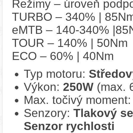
Režimy – úroveň podpo
TURBO – 340% | 85N
eMTB – 140-340% |8
TOUR – 140% | 50Nm
ECO – 60% | 40Nm
Typ motoru:
Středov
Výkon:
250W
(max. 
Max. točivý moment
Senzory:
Tlakový se
Senzor rychlosti