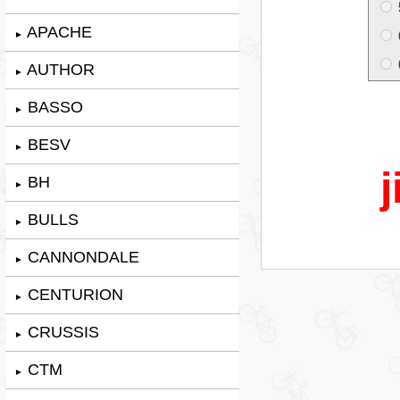
APACHE
►
AUTHOR
►
BASSO
►
BESV
►
j
BH
►
BULLS
►
CANNONDALE
►
CENTURION
►
CRUSSIS
►
CTM
►