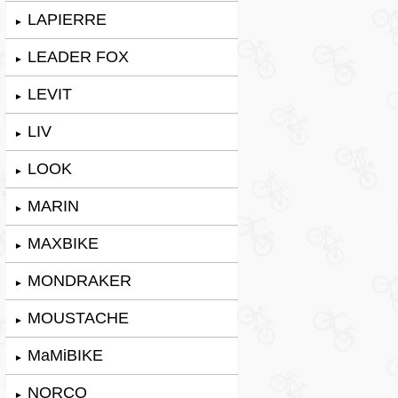
LAPIERRE
►
LEADER FOX
►
LEVIT
►
LIV
►
LOOK
►
MARIN
►
MAXBIKE
►
MONDRAKER
►
MOUSTACHE
►
MaMiBIKE
►
NORCO
►