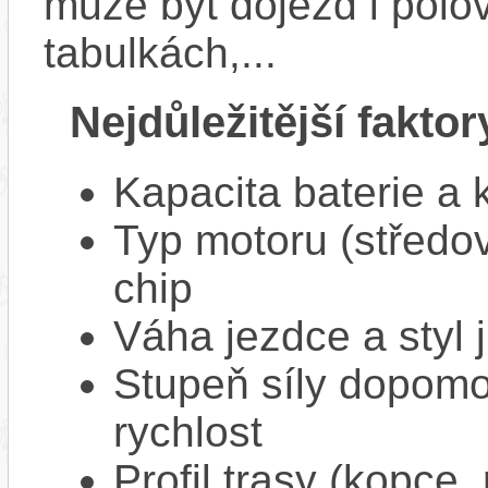
může být dojezd i polo
tabulkách,...
Nejdůležitější faktor
Kapacita baterie a 
Typ motoru (středov
chip
Váha jezdce a styl j
Stupeň síly dopomo
rychlost
Profil trasy (kopce,