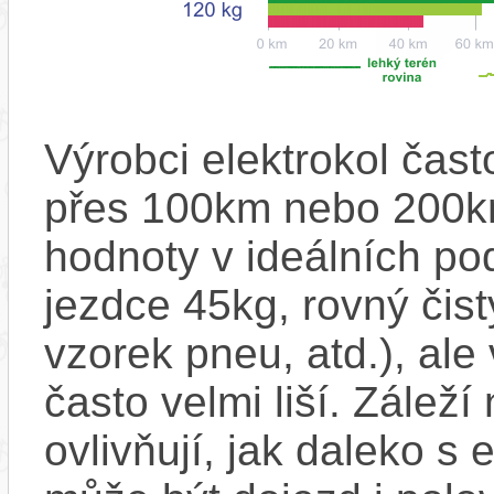
Výrobci elektrokol čas
přes 100km nebo 200km
hodnoty v ideálních p
jezdce 45kg, rovný čistý
vzorek pneu, atd.), ale
často velmi liší. Zálež
ovlivňují, jak daleko s