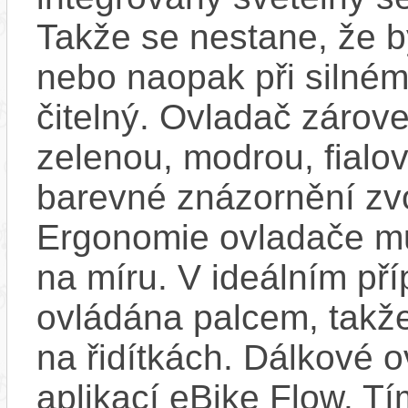
Takže se nestane, že by
nebo naopak při silném
čitelný. Ovladač zárove
zelenou, modrou, fialo
barevné znázornění zv
Ergonomie ovladače mů
na míru. V ideálním pří
ovládána palcem, takže
na řidítkách. Dálkové ov
aplikací eBike Flow. T