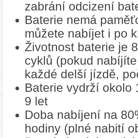
zabrání odcizení bate
Baterie nemá paměťov
můžete nabíjet i po k
Životnost baterie je 
cyklů (pokud nabíjíte
každé delší jízdě, po
Baterie vydrží okolo
9 let
Doba nabíjení na 80%
hodiny (plné nabití o