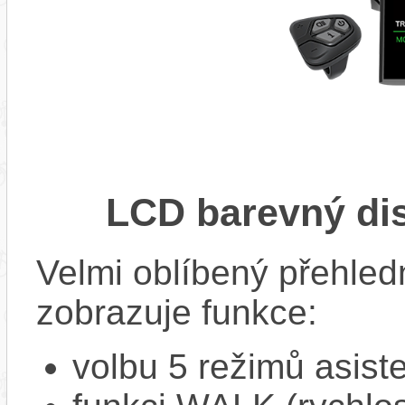
LCD barevný di
Velmi oblíbený přehled
zobrazuje funkce:
volbu 5 režimů asist