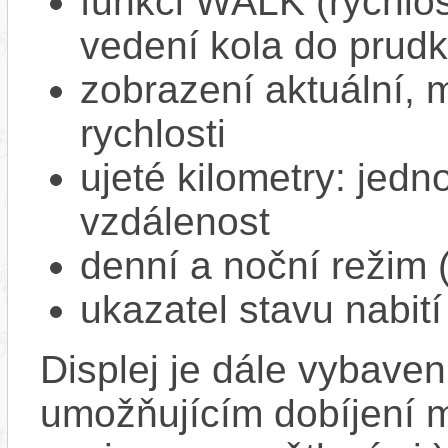
funkci WALK (rychlost
vedení kola do prud
zobrazení aktuální,
rychlosti
ujeté kilometry: jedno
vzdálenost
denní a noční režim 
ukazatel stavu nabití
Displej je dále vybav
umožňujícím dobíjení mo