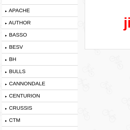
APACHE
►
j
AUTHOR
►
BASSO
►
BESV
►
BH
►
BULLS
►
CANNONDALE
►
CENTURION
►
CRUSSIS
►
CTM
►