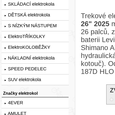
SKLÁDACÍ elektrokola
►
Trekové el
DĚTSKÁ elektrokola
►
26" 2025
m
S NÍZKÝM NÁSTUPEM
►
26 palců,
ElektroTŘÍKOLKY
►
baterii Le
Shimano Al
ElektroKOLOBĚŽKY
►
hydraulic
NÁKLADNÍ elektrokola
►
kotouč). O
SPEED PEDELEC
187D HLO 
►
SUV elektrokola
►
Z
Značky elektrokol
4EVER
►
AMULET
►