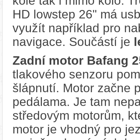
kole tak i mimo kolo. 
HD lowstep 26" má usb
využít například pro na
navigace. Součástí je
l
Zadní motor Bafang
tlakového senzoru pom
šlápnutí. Motor začne 
pedálama. Je tam nepat
středovým motorům, kte
motor je vhodný pro je