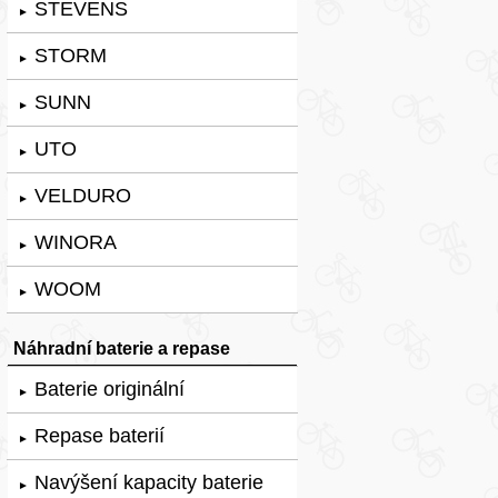
STEVENS
►
STORM
►
SUNN
►
UTO
►
VELDURO
►
WINORA
►
WOOM
►
Náhradní baterie a repase
Baterie originální
►
Repase baterií
►
Navýšení kapacity baterie
►