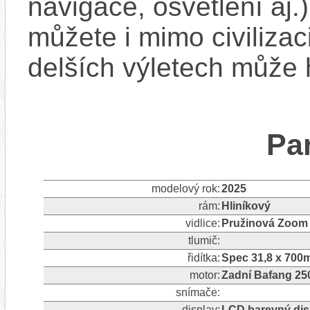
navigace, osvětlení aj.)
můžete i mimo civilizac
delších výletech může 
Pa
modelový rok:
2025
rám:
Hliníkový
vidlice:
Pružinová Zoom 
tlumič:
řidítka:
Spec 31,8 x 70
motor:
Zadní Bafang 2
snímače:
display:
LCD barevný dis