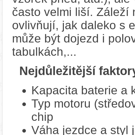
často velmi liší. Zálež
ovlivňují, jak daleko s
může být dojezd i polo
tabulkách,...
Nejdůležitější faktor
Kapacita baterie a 
Typ motoru (středov
chip
Váha jezdce a styl j