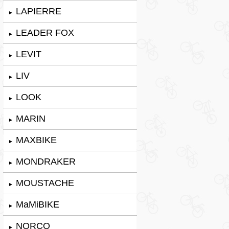
LAPIERRE
►
LEADER FOX
►
LEVIT
►
LIV
►
LOOK
►
MARIN
►
MAXBIKE
►
MONDRAKER
►
MOUSTACHE
►
MaMiBIKE
►
NORCO
►