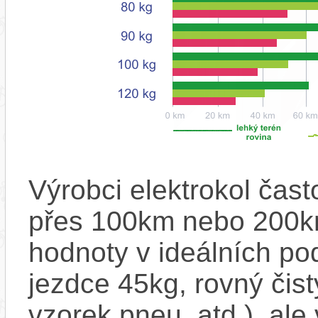
Výrobci elektrokol čas
přes 100km nebo 200km
hodnoty v ideálních p
jezdce 45kg, rovný čistý
vzorek pneu, atd.), ale