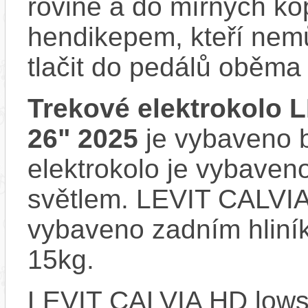
rovině a do mírných ko
hendikepem, kteří nem
tlačit do pedálů oběma
Trekové elektrokolo 
26" 2025
je vybaveno b
elektrokolo je vybave
světlem. LEVIT CALVIA
vybaveno zadním hliní
15kg.
LEVIT CALVIA HD lows