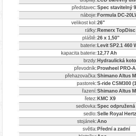
představec:
Spec stavitelný
náboje:
Formula DC-20LW
velikost kol:
26"
ráfky:
Remerx TopDisc 
pláště:
26 x 1,50"
baterie:
Levit SP2.1 460 
kapacita baterie:
12,77 Ah
brzdy:
Hydraulická kot
převodník:
Prowheel PRO-A4
přehazovačka:
Shimano Altus M2
pastorek:
S-ride CSM300 (11
řazení:
Shimano Altus 
řetez:
KMC X9
sedlovka:
Spec odpružená 
sedlo:
Selle Royal Hert
stojánek:
Ano
světla:
Přední a zadní