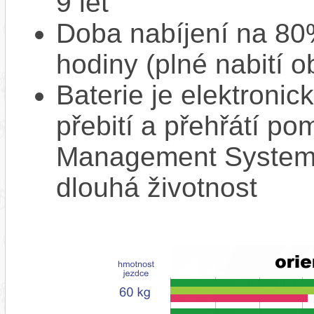
9 let
Doba nabíjení na 80%
hodiny (plné nabití o
Baterie je elektronic
přebití a přehřátí p
Management System),
dlouhá životnost