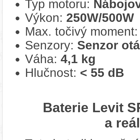
Typ motoru:
Nábojov
Výkon:
250W/500W
Max. točivý moment
Senzory:
Senzor ot
Váha:
4,1 kg
Hlučnost:
< 55 dB
Baterie Levit 
a reá