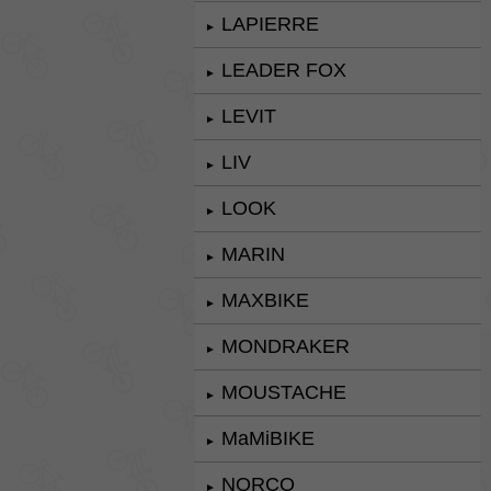
LAPIERRE
►
LEADER FOX
►
LEVIT
►
LIV
►
LOOK
►
MARIN
►
MAXBIKE
►
MONDRAKER
►
MOUSTACHE
►
MaMiBIKE
►
NORCO
►