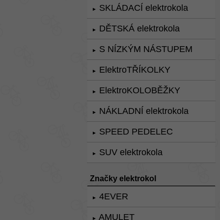
SKLÁDACÍ elektrokola
►
DĚTSKÁ elektrokola
►
S NÍZKÝM NÁSTUPEM
►
ElektroTŘÍKOLKY
►
ElektroKOLOBĚŽKY
►
NÁKLADNÍ elektrokola
►
SPEED PEDELEC
►
SUV elektrokola
►
Značky elektrokol
4EVER
►
AMULET
►