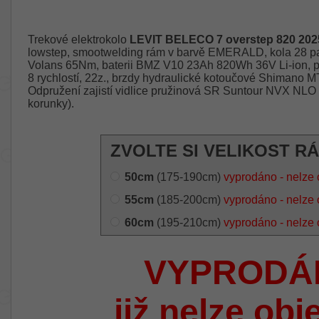
Trekové elektrokolo
LEVIT BELECO 7 overstep 820 202
lowstep, smootwelding rám v barvě EMERALD, kola 28 pa
Volans 65Nm, baterii BMZ V10 23Ah 820Wh 36V Li-ion, 
8 rychlostí, 22z., brzdy hydraulické kotoučové Shimano 
Odpružení zajistí vidlice pružinová SR Suntour NVX NL
korunky).
ZVOLTE SI VELIKOST R
50cm
(175-190cm)
vyprodáno - nelze 
55cm
(185-200cm)
vyprodáno - nelze 
60cm
(195-210cm)
vyprodáno - nelze 
VYPRODÁ
již nelze obj