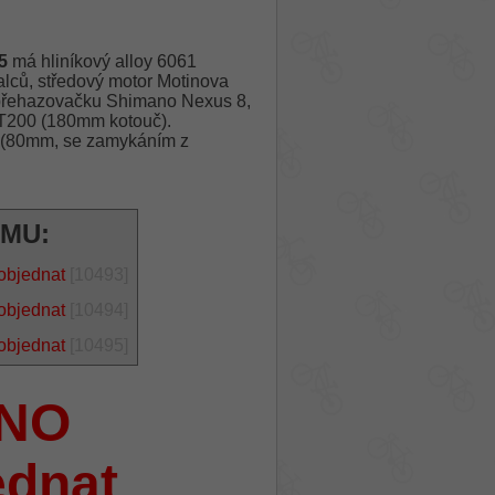
5
má hliníkový alloy 6061
lců, středový motor Motinova
přehazovačku Shimano Nexus 8,
MT200 (180mm kotouč).
O (80mm, se zamykáním z
ÁMU:
objednat
[10493]
objednat
[10494]
objednat
[10495]
NO
ednat