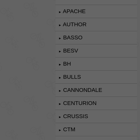
APACHE
►
AUTHOR
►
BASSO
►
BESV
►
BH
►
BULLS
►
CANNONDALE
►
CENTURION
►
CRUSSIS
►
CTM
►