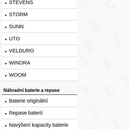
STEVENS
►
STORM
►
SUNN
►
UTO
►
VELDURO
►
WINORA
►
WOOM
►
Náhradní baterie a repase
Baterie originální
►
Repase baterií
►
Navýšení kapacity baterie
►