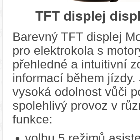
TFT displej dis
Barevný TFT displej M
pro elektrokola s motor
přehledné a intuitivní 
informací během jízdy.
vysoká odolnost vůči po
spolehlivý provoz v rů
funkce:
volbu 5 režimů asist