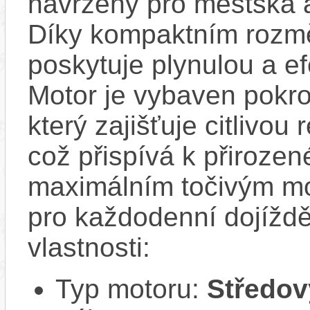
navržený pro městská a
Díky kompaktním rozmě
poskytuje plynulou a efe
Motor je vybaven pokr
který zajišťuje citlivou
což přispívá k přirozen
maximálním točivým m
pro každodenní dojížděn
vlastnosti:
Typ motoru:
Středov