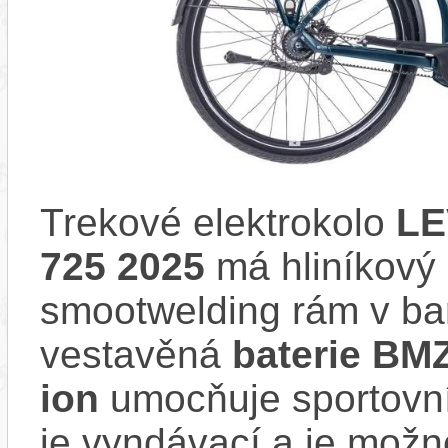
Trekové elektrokolo
LE
725 2025
má hliníkový 
smootwelding rám v ba
vestavěná
baterie BM
ion
umocňuje sportovní 
je vyndávací a je možné 