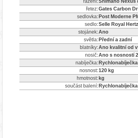
řazení:
Shimano Nexus 
řetez:
Gates Carbon Dr
sedlovka:
Post Moderne PM
sedlo:
Selle Royal Hert
stojánek:
Ano
světla:
Přední a zadní
blatníky:
Ano kvalitní od
nosič:
Ano s nosností 
nabíječka:
Rychlonabíječka
nosnost:
120 kg
hmotnost:
kg
součást balení:
Rychlonabíječka