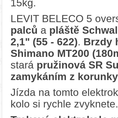
15kg.
LEVIT BELECO 5 overs
palců
a
pláště Schwal
2,1" (55 - 622)
.
Brzdy 
Shimano MT200 (180
stará
pružinová SR S
zamykáním z korunky
Jízda na tomto elektrok
kolo si rychle zvyknete