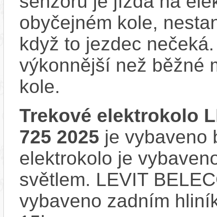
senzoru je jízda na ele
obyčejném kole, nestan
když to jezdec nečeká.
výkonnější než běžné 
kole.
Trekové elektrokolo 
725 2025
je vybaveno b
elektrokolo je vybave
světlem. LEVIT BELECO
vybaveno zadním hliní