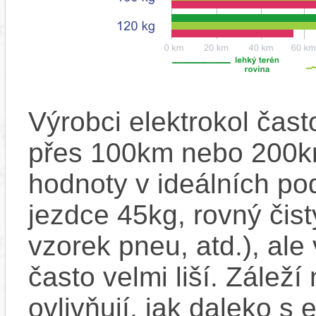
Výrobci elektrokol čas
přes 100km nebo 200km
hodnoty v ideálních p
jezdce 45kg, rovný čistý
vzorek pneu, atd.), ale
často velmi liší. Zálež
ovlivňují, jak daleko s