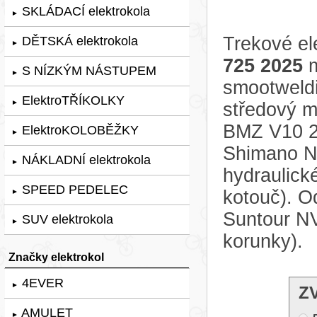
SKLÁDACÍ elektrokola
►
Trekové el
DĚTSKÁ elektrokola
►
725 2025
m
S NÍZKÝM NÁSTUPEM
►
smootweldi
ElektroTŘÍKOLKY
►
středový m
BMZ V10 2
ElektroKOLOBĚŽKY
►
Shimano Ne
NÁKLADNÍ elektrokola
►
hydraulic
SPEED PEDELEC
kotouč). Od
►
Suntour N
SUV elektrokola
►
korunky).
Značky elektrokol
4EVER
►
Z
AMULET
►