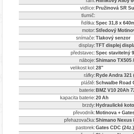
rám:
Hliníkový Alloy 
vidlice:
Pružinová SR Su
tlumič:
řidítka:
Spec 31,8 x 64
motor:
Středový Motino
snímače:
Tlakový senzor
display:
TFT displej disp
představec:
Spec stavitelný
náboje:
Shimano TX505 
velikost kol:
28"
ráfky:
Ryde Andra 321 
pláště:
Schwalbe Road Cr
baterie:
BMZ V10 20Ah 72
kapacita baterie:
20 Ah
brzdy:
Hydraulické kot
převodník:
Motinova + Gates
přehazovačka:
Shimano Nexus 8,
pastorek:
Gates CDC (24z.)