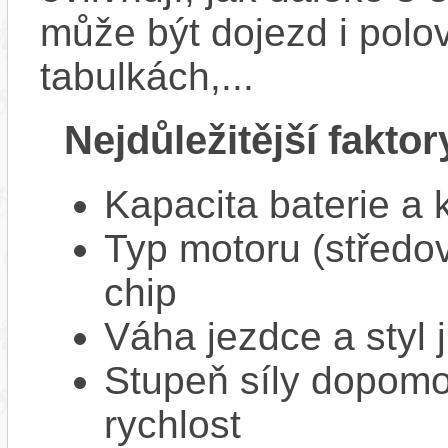
může být dojezd i polo
tabulkách,...
Nejdůležitější faktor
Kapacita baterie a 
Typ motoru (středov
chip
Váha jezdce a styl j
Stupeň síly dopomo
rychlost