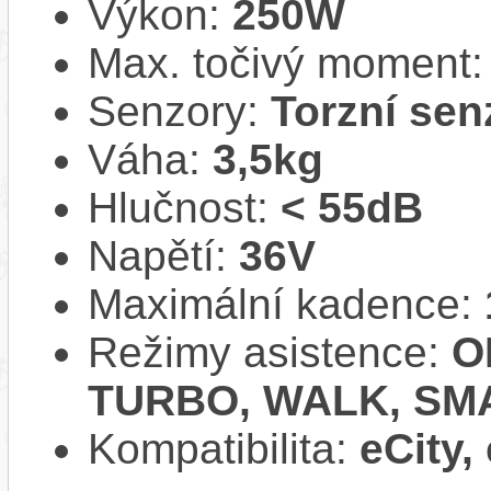
Výkon:
250W
Max. točivý moment
Senzory:
Torzní sen
Váha:
3,5kg
Hlučnost:
< 55dB
Napětí:
36V
Maximální kadence:
Režimy asistence:
O
TURBO, WALK, SM
Kompatibilita:
eCity,