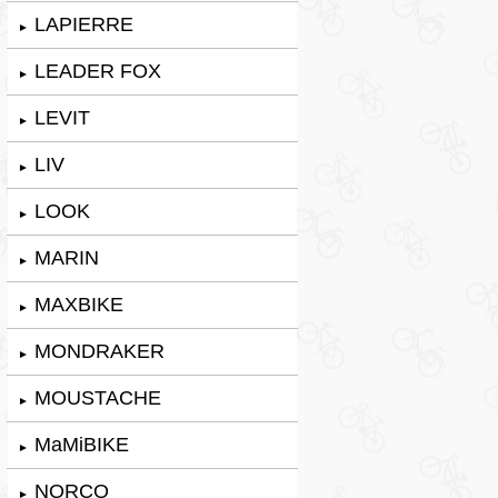
LAPIERRE
►
LEADER FOX
►
LEVIT
►
LIV
►
LOOK
►
MARIN
►
MAXBIKE
►
MONDRAKER
►
MOUSTACHE
►
MaMiBIKE
►
NORCO
►