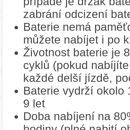
případě je držák bat
zabrání odcizení bate
Baterie nemá paměťov
můžete nabíjet i po k
Životnost baterie je 
cyklů (pokud nabíjíte
každé delší jízdě, po
Baterie vydrží okolo
9 let
Doba nabíjení na 80%
hodiny (plné nabití o