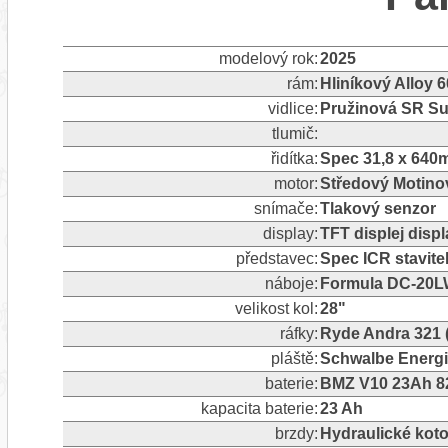
modelový rok:
2025
rám:
Hliníkový Alloy 
vidlice:
Pružinová SR Su
tlumič:
řidítka:
Spec 31,8 x 64
motor:
Středový Motino
snímače:
Tlakový senzor
display:
TFT displej disp
představec:
Spec ICR stavit
náboje:
Formula DC-20LW
velikost kol:
28"
ráfky:
Ryde Andra 321 
pláště:
Schwalbe Energiz
baterie:
BMZ V10 23Ah 82
kapacita baterie:
23 Ah
brzdy:
Hydraulické kot