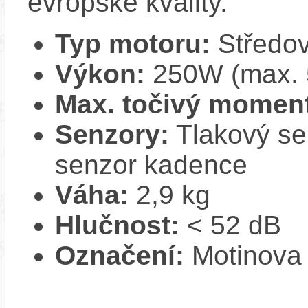
evropské kvality.
Typ motoru:
Středo
Výkon:
250W (max.
Max. točivý momen
Senzory:
Tlakový sen
senzor kadence
Váha:
2,9 kg
Hlučnost:
< 52 dB
Označení:
Motinova 