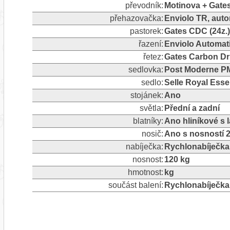
převodník:
Motinova + Gates
přehazovačka:
Enviolo TR, autom
pastorek:
Gates CDC (24z.)
řazení:
Enviolo Automat
řetez:
Gates Carbon Dr
sedlovka:
Post Moderne PM
sedlo:
Selle Royal Ess
stojánek:
Ano
světla:
Přední a zadní
blatníky:
Ano hliníkové s
nosič:
Ano s nosností 
nabíječka:
Rychlonabíječka
nosnost:
120 kg
hmotnost:
kg
součást balení:
Rychlonabíječka