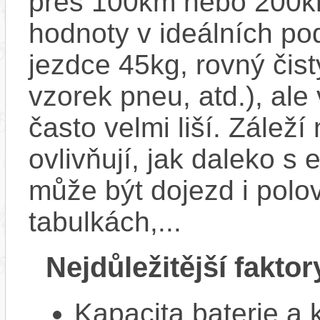
přes 100km nebo 200km
hodnoty v ideálních p
jezdce 45kg, rovný čistý
vzorek pneu, atd.), ale
často velmi liší. Zálež
ovlivňují, jak daleko s
může být dojezd i polo
tabulkách,...
Nejdůležitější faktor
Kapacita baterie a 