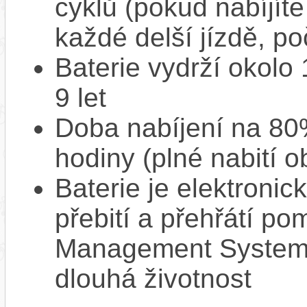
cyklů (pokud nabíjíte
každé delší jízdě, po
Baterie vydrží okolo
9 let
Doba nabíjení na 80%
hodiny (plné nabití o
Baterie je elektronic
přebití a přehřátí p
Management System),
dlouhá životnost