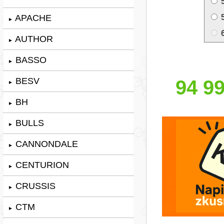
APACHE
►
AUTHOR
►
BASSO
►
BESV
94 99
►
BH
►
BULLS
►
CANNONDALE
►
CENTURION
►
CRUSSIS
►
CTM
►