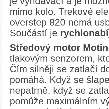
je vyndávací a je možné 
mimo kolo. Trekové el
overstep 820 nemá usb 
Součástí je
rychlonabí
Středový motor Moti
tlakovým senzorem, kter
Čím silněji se zatlačí 
pomáhá. Když se šlape
nepatrně, když se zatla
pomůže maximálním vý