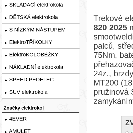
SKLÁDACÍ elektrokola
►
Trekové el
DĚTSKÁ elektrokola
►
820 2025
m
S NÍZKÝM NÁSTUPEM
►
smootweld
ElektroTŘÍKOLKY
►
palců, stř
75Nm, bate
ElektroKOLOBĚŽKY
►
přehazovač
NÁKLADNÍ elektrokola
►
24z., brzd
SPEED PEDELEC
MT200 (180
►
pružinová
SUV elektrokola
►
zamykáním
Značky elektrokol
4EVER
►
Z
AMULET
►