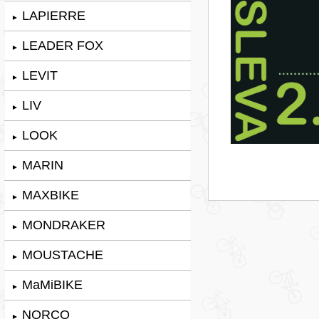
LAPIERRE
►
LEADER FOX
►
LEVIT
►
LIV
►
LOOK
►
MARIN
►
MAXBIKE
►
MONDRAKER
►
MOUSTACHE
►
MaMiBIKE
►
NORCO
►