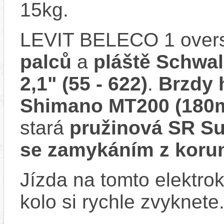
15kg.
LEVIT BELECO 1 overs
palců
a
pláště Schwal
2,1" (55 - 622)
.
Brzdy 
Shimano MT200 (180
stará
pružinová SR S
se zamykáním z koru
Jízda na tomto elektrok
kolo si rychle zvyknete