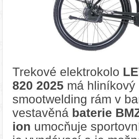
Trekové elektrokolo
LE
820 2025
má hliníkový 
smootwelding rám v b
vestavěná
baterie BM
ion
umocňuje sportovní 