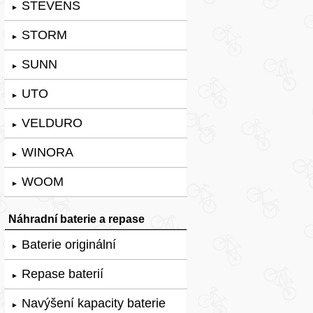
STEVENS
►
STORM
►
SUNN
►
UTO
►
VELDURO
►
WINORA
►
WOOM
►
Náhradní baterie a repase
Baterie originální
►
Repase baterií
►
Navýšení kapacity baterie
►