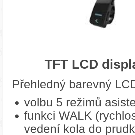
TFT LCD displ
Přehledný barevný LCD 
volbu 5 režimů asist
funkci WALK (rychlost
vedení kola do prud