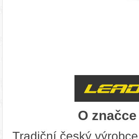
O značc
Tradiční český výrobce