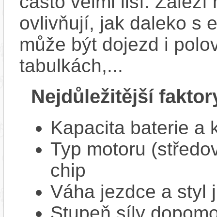
často velmi liší. Zálež
ovlivňují, jak daleko s
může být dojezd i polo
tabulkách,...
Nejdůležitější faktor
Kapacita baterie a 
Typ motoru (středov
chip
Váha jezdce a styl j
Stupeň síly dopomo