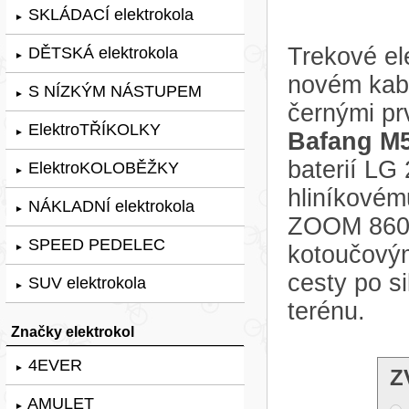
SKLÁDACÍ elektrokola
►
Trekové el
DĚTSKÁ elektrokola
►
novém kabá
S NÍZKÝM NÁSTUPEM
►
černými pr
ElektroTŘÍKOLKY
►
Bafang M
baterií LG
ElektroKOLOBĚŽKY
►
hliníkovém
NÁKLADNÍ elektrokola
►
ZOOM 860 
SPEED PEDELEC
kotoučovým
►
cesty po si
SUV elektrokola
►
terénu.
Značky elektrokol
4EVER
►
Z
AMULET
►