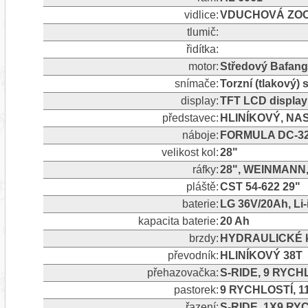
vidlice:
VDUCHOVÁ ZOO
tlumič:
řidítka:
motor:
Středový Bafan
snímače:
Torzní (tlakový)
display:
TFT LCD display
představec:
HLINÍKOVÝ, NA
náboje:
FORMULA DC-3
velikost kol:
28"
ráfky:
28", WEINMANN
pláště:
CST 54-622 29"
baterie:
LG 36V/20Ah, Li
kapacita baterie:
20 Ah
brzdy:
HYDRAULICKÉ k
převodník:
HLINÍKOVÝ 38T
přehazovačka:
S-RIDE, 9 RYCH
pastorek:
9 RYCHLOSTÍ, 1
řazení:
S-RIDE, 1X9 RY