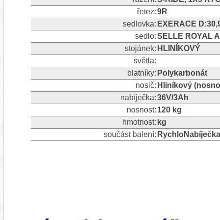
řetez:
9R
sedlovka:
EXERACE D:30,
sedlo:
SELLE ROYAL A
stojánek:
HLINÍKOVÝ
světla:
blatníky:
Polykarbonát
nosič:
Hliníkový (nosno
nabíječka:
36V/3Ah
nosnost:
120 kg
hmotnost:
kg
součást balení:
RychloNabíječka 