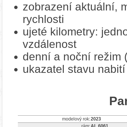
zobrazení aktuální,
rychlosti
ujeté kilometry: jedno
vzdálenost
denní a noční režim 
ukazatel stavu nabití
Pa
modelový rok:
2023
rám:
AL 6061