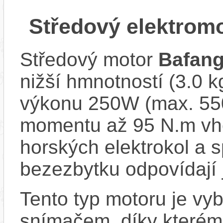
Středový elektrom
Středový motor
Bafan
nižší hmnotností (3.0 
výkonu 250W (max. 550
momentu až 95 N.m vh
horských elektrokol a
bezezbytku odpovídají 
Tento typ motoru je vy
snímačem, díky kterému