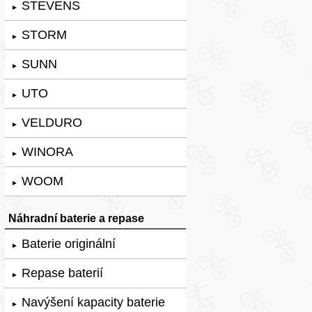
STEVENS
►
STORM
►
SUNN
►
UTO
►
VELDURO
►
WINORA
►
WOOM
►
Náhradní baterie a repase
Baterie originální
►
Repase baterií
►
Navýšení kapacity baterie
►