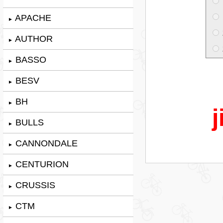
APACHE
►
AUTHOR
►
BASSO
►
BESV
►
BH
►
j
BULLS
►
CANNONDALE
►
CENTURION
►
CRUSSIS
►
CTM
►