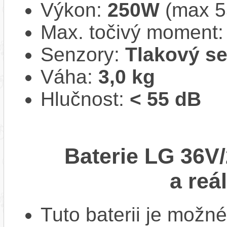
Výkon:
250W
(max 
Max. točivý moment
Senzory:
Tlakový s
Váha:
3,0 kg
Hlučnost:
< 55 dB
Baterie LG 36V/
a reá
Tuto baterii je možné