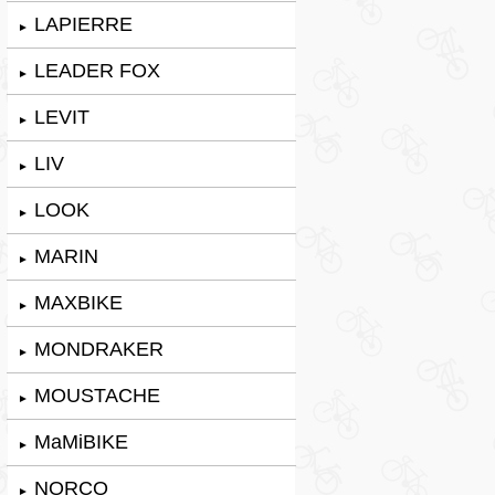
LAPIERRE
►
LEADER FOX
►
LEVIT
►
LIV
►
LOOK
►
MARIN
►
MAXBIKE
►
MONDRAKER
►
MOUSTACHE
►
MaMiBIKE
►
NORCO
►