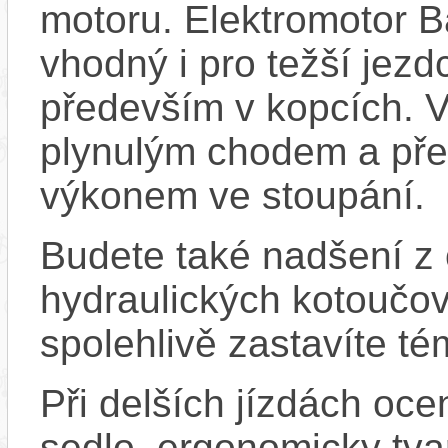
motoru. Elektromotor 
vhodný i pro težší jezd
především v kopcích. V
plynulým chodem a př
výkonem ve stoupání.
Budete také nadšení z
hydraulických kotoučov
spolehlivě zastavíte té
Při delších jízdách oce
sedlo, ergonomicky tva