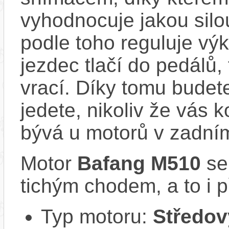
vyhodnocuje jakou silo
podle toho reguluje výk
jezdec tlačí do pedálů,
vrací. Díky tomu budete
jedete, nikoliv že vás 
bývá u motorů v zadním
Motor
Bafang M510
se
tichým chodem, a to i p
Typ motoru:
Středov