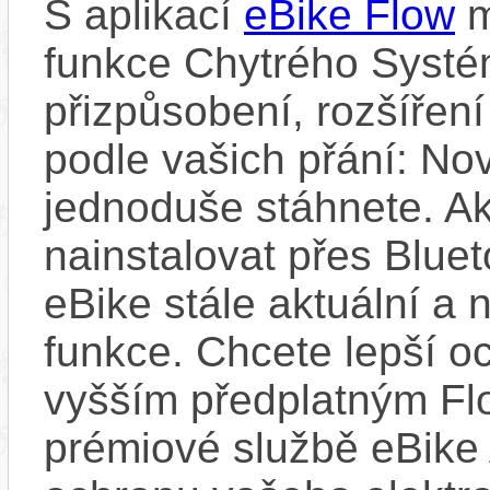
S aplikací
eBike Flow
m
funkce Chytrého Systé
přizpůsobení, rozšíření
podle vašich přání: Nov
jednoduše stáhnete. A
nainstalovat přes Bluet
eBike stále aktuální a 
funkce. Chcete lepší o
vyšším předplatným Flo
prémiové službě eBike 