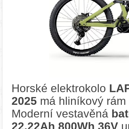
Horské elektrokolo
LAP
2025
má hliníkový rá
Moderní vestavěná
ba
22,22Ah 800Wh 36V
u