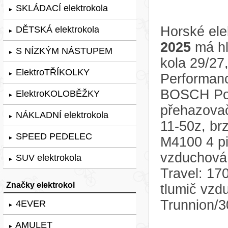
SKLÁDACÍ elektrokola
►
Horské ele
DĚTSKÁ elektrokola
►
2025
má hl
S NÍZKÝM NÁSTUPEM
►
kola 29/27
ElektroTŘÍKOLKY
►
Performanc
BOSCH Po
ElektroKOLOBĚŽKY
►
přehazovač
NÁKLADNÍ elektrokola
►
11-50z, br
SPEED PEDELEC
M4100 4 pi
►
vzduchová
SUV elektrokola
►
Travel: 1
Značky elektrokol
tlumič vz
Trunnion/
4EVER
►
AMULET
►