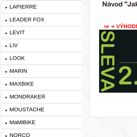
LAPIERRE
►
LEADER FOX
►
VÝHODNÁ
LEVIT
►
LIV
►
LOOK
►
MARIN
►
MAXBIKE
►
MONDRAKER
►
MOUSTACHE
►
MaMiBIKE
►
NORCO
►