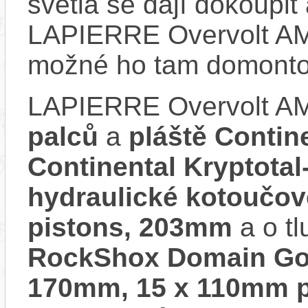
světla se dají dokoupit 
LAPIERRE Overvolt AM 
možné ho tam domonto
LAPIERRE Overvolt AM
palců
a
pláště Contine
Continental Kryptotal
hydraulické kotoučo
pistons, 203mm
a o t
RockShox Domain Gold
170mm, 15 x 110mm p