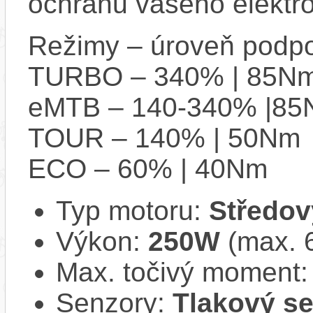
ochranu vašeho elektro
Režimy – úroveň podpo
TURBO – 340% | 85N
eMTB – 140-340% |8
TOUR – 140% | 50Nm
ECO – 60% | 40Nm
Typ motoru:
Středov
Výkon:
250W
(max. 
Max. točivý moment
Senzory:
Tlakový se