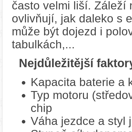
často velmi liší. Zálež
ovlivňují, jak daleko s
může být dojezd i polo
tabulkách,...
Nejdůležitější faktor
Kapacita baterie a 
Typ motoru (středov
chip
Váha jezdce a styl j