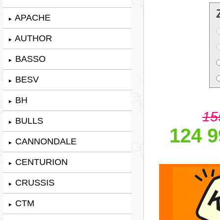
APACHE
►
AUTHOR
►
BASSO
►
BESV
►
BH
►
15
BULLS
►
124 9
CANNONDALE
►
CENTURION
►
CRUSSIS
►
CTM
►