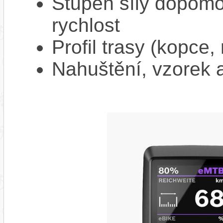
Stupeň síly dopomo
rychlost
Profil trasy (kopce,
Nahuštění, vzorek a