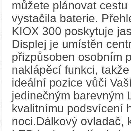
můžete plánovat cestu
vystačila baterie. Přeh
KIOX 300 poskytuje jas
Displej je umístěn centr
přizpůsoben osobním p
naklápěcí funkci, takže
ideální pozice vůči Va
jedinečným barevným L
kvalitnímu podsvícení h
noci.Dálkový ovladač, 