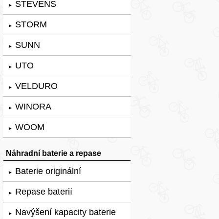
STEVENS
►
STORM
►
SUNN
►
UTO
►
VELDURO
►
WINORA
►
WOOM
►
Náhradní baterie a repase
Baterie originální
►
Repase baterií
►
Navýšení kapacity baterie
►