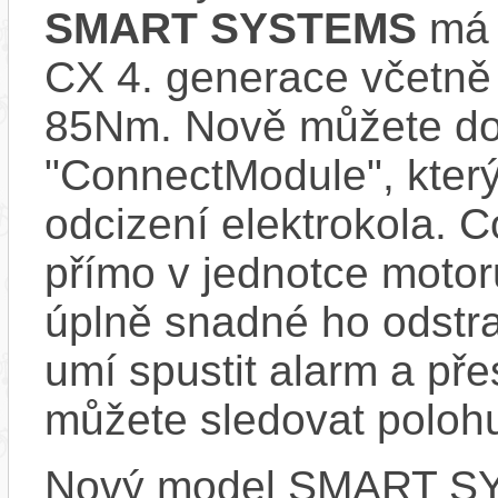
SMART SYSTEMS
má s
CX 4. generace včetně
85Nm. Nově můžete do 
"ConnectModule", který
odcizení elektrokola. 
přímo v jednotce motor
úplně snadné ho odstra
umí spustit alarm a pře
můžete sledovat polohu
Nový model SMART SYS