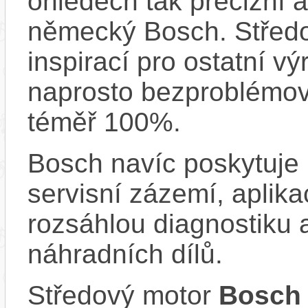
ohledech tak precizní 
německý Bosch. Střed
inspirací pro ostatní vý
naprosto bezproblémově
téměř 100%.
Bosch navíc poskytuje 
servisní zázemí, aplika
rozsáhlou diagnostiku 
náhradních dílů.
Středový motor
Bosch 