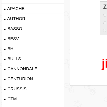
Z
APACHE
►
AUTHOR
►
BASSO
►
BESV
►
BH
►
BULLS
j
►
CANNONDALE
►
CENTURION
►
CRUSSIS
►
CTM
►