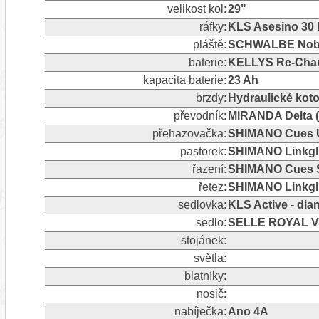
velikost kol:
29"
ráfky:
KLS Asesino 30 D
pláště:
SCHWALBE Nobby
baterie:
KELLYS Re-Charg
kapacita baterie:
23 Ah
brzdy:
Hydraulické kot
převodník:
MIRANDA Delta (
přehazovačka:
SHIMANO Cues U60
pastorek:
SHIMANO Linkgli
řazení:
SHIMANO Cues S
řetez:
SHIMANO Linkgl
sedlovka:
KLS Active - di
sedlo:
SELLE ROYAL V
stojánek:
světla:
blatníky:
nosič:
nabíječka:
Ano 4A