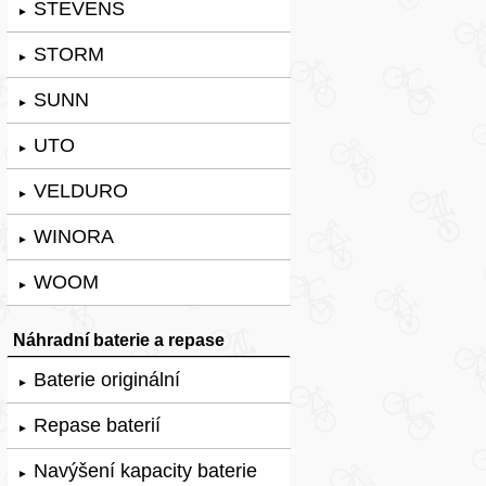
STEVENS
►
STORM
►
SUNN
►
UTO
►
VELDURO
►
WINORA
►
WOOM
►
Náhradní baterie a repase
Baterie originální
►
Repase baterií
►
Navýšení kapacity baterie
►