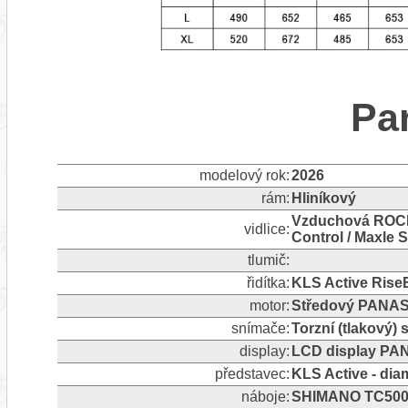
Pa
modelový rok:
2026
rám:
Hliníkový
Vzduchová ROCK 
vidlice:
Control / Maxle 
tlumič:
řidítka:
KLS Active RiseB
motor:
Středový PANAS
snímače:
Torzní (tlakový)
display:
LCD display PA
představec:
KLS Active - dia
náboje:
SHIMANO TC500-1