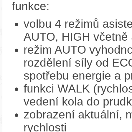
funkce:
volbu 4 režimů asi
AUTO, HIGH včetně 
režim AUTO vyhodnocu
rozdělení síly od EC
spotřebu energie a p
funkci WALK (rychlost
vedení kola do prud
zobrazení aktuální,
rychlosti