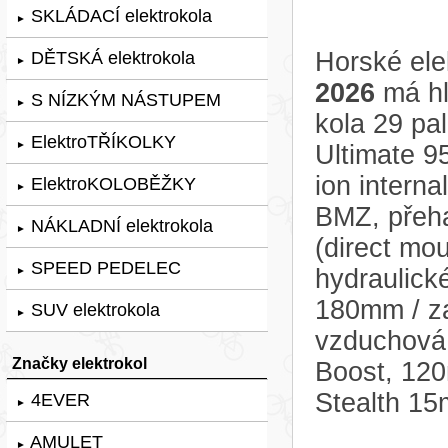
SKLÁDACÍ elektrokola
►
Horské ele
DĚTSKÁ elektrokola
►
2026
má hl
S NÍZKÝM NÁSTUPEM
►
kola 29 p
ElektroTŘÍKOLKY
►
Ultimate 9
ion intern
ElektroKOLOBĚŽKY
►
BMZ, pře
NÁKLADNÍ elektrokola
►
(direct mou
SPEED PEDELEC
hydraulic
►
180mm / za
SUV elektrokola
►
vzduchová
Značky elektrokol
Boost, 120
Stealth 15
4EVER
►
AMULET
►