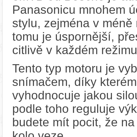
Panasonicu mnohem účin
stylu, zejména v méně
tomu je úspornější, pře
citlivě v každém režimu
Tento typ motoru je vy
snímačem, díky kterému
vyhodnocuje jakou silo
podle toho reguluje vý
budete mít pocit, že na 
kolo veze.