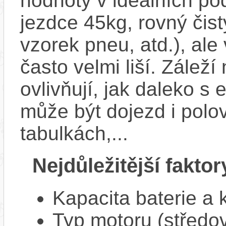
hodnoty v ideálních p
jezdce 45kg, rovný čistý
vzorek pneu, atd.), ale
často velmi liší. Zálež
ovlivňují, jak daleko s
může být dojezd i polo
tabulkách,...
Nejdůležitější faktor
Kapacita baterie a 
Typ motoru (středov