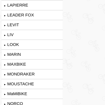
LAPIERRE
►
LEADER FOX
►
LEVIT
►
LIV
►
LOOK
►
MARIN
►
MAXBIKE
►
MONDRAKER
►
MOUSTACHE
►
MaMiBIKE
►
NORCO
►