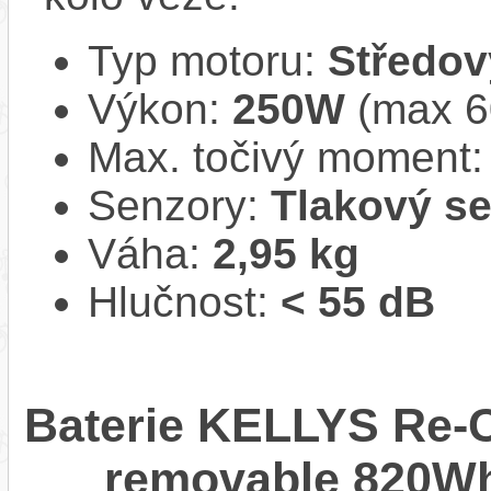
Typ motoru:
Středov
Výkon:
250W
(max 
Max. točivý moment
Senzory:
Tlakový s
Váha:
2,95 kg
Hlučnost:
< 55 dB
Baterie KELLYS Re-Ch
removable 820Wh