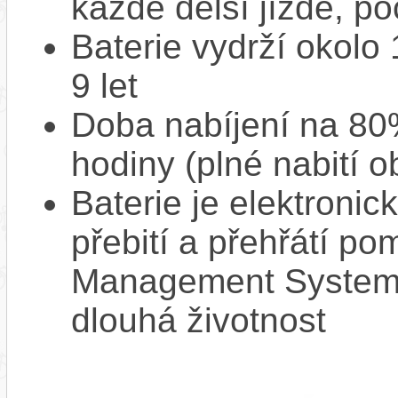
každé delší jízdě, po
Baterie vydrží okolo
9 let
Doba nabíjení na 80%
hodiny (plné nabití o
Baterie je elektronic
přebití a přehřátí p
Management System),
dlouhá životnost