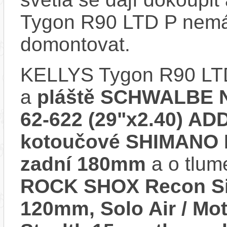
Tygon R90 LTD P nemá 
domontovat.
KELLYS Tygon R90 LT
a
pláště SCHWALBE N
62-622 (29"x2.40) AD
kotoučové SHIMANO M
zadní 180mm
a o tlum
ROCK SHOX Recon Sil
120mm, Solo Air / Mot