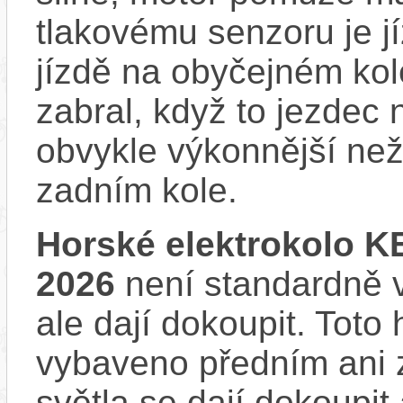
tlakovému senzoru je j
jízdě na obyčejném kol
zabral, když to jezdec
obvykle výkonnější ne
zadním kole.
Horské elektrokolo 
2026
není standardně v
ale dají dokoupit. Toto
vybaveno předním ani 
světla se dají dokoupit