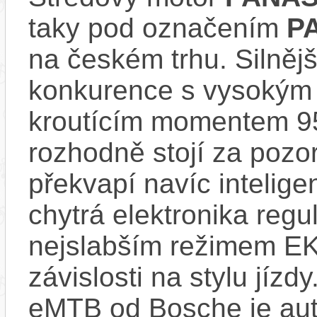
taky pod označením
P
na českém trhu. Silnějš
konkurence s vysokým
kroutícím momentem 9
rozhodně stojí za pozo
překvapí navíc inteli
chytrá elektronika regu
nejslabším režimem EK
závislosti na stylu jíz
eMTB od Bosche je aut