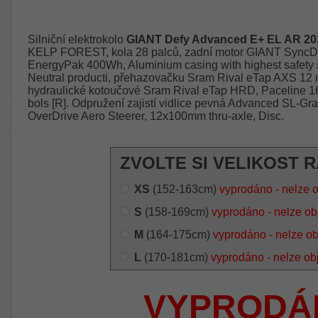
Silniční elektrokolo
GIANT Defy Advanced E+ EL AR 20
KELP FOREST, kola 28 palců, zadní motor GIANT SyncDr
EnergyPak 400Wh, Aluminium casing with highest safety
Neutral producti, přehazovačku Sram Rival eTap AXS 12 r
hydraulické kotoučové Sram Rival eTap HRD, Paceline 1
bols [R]. Odpružení zajistí vidlice pevná Advanced SL-G
OverDrive Aero Steerer, 12x100mm thru-axle, Disc.
ZVOLTE SI VELIKOST 
XS
(152-163cm)
vyprodáno - nelze 
S
(158-169cm)
vyprodáno - nelze ob
M
(164-175cm)
vyprodáno - nelze o
L
(170-181cm)
vyprodáno - nelze ob
VYPRODÁ