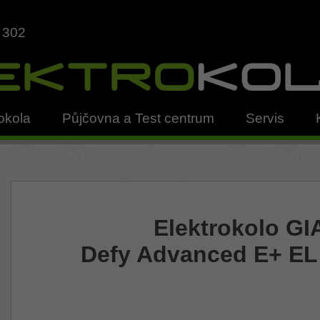
 302
okola
Půjčovna a Test centrum
Servis
Elektrokolo G
Defy Advanced E+ EL