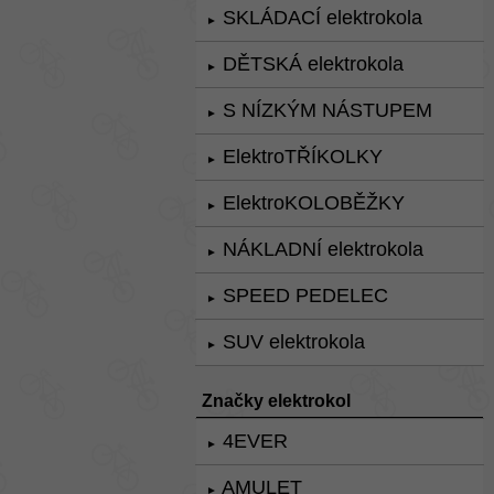
SKLÁDACÍ elektrokola
►
DĚTSKÁ elektrokola
►
S NÍZKÝM NÁSTUPEM
►
ElektroTŘÍKOLKY
►
ElektroKOLOBĚŽKY
►
NÁKLADNÍ elektrokola
►
SPEED PEDELEC
►
SUV elektrokola
►
Značky elektrokol
4EVER
►
AMULET
►