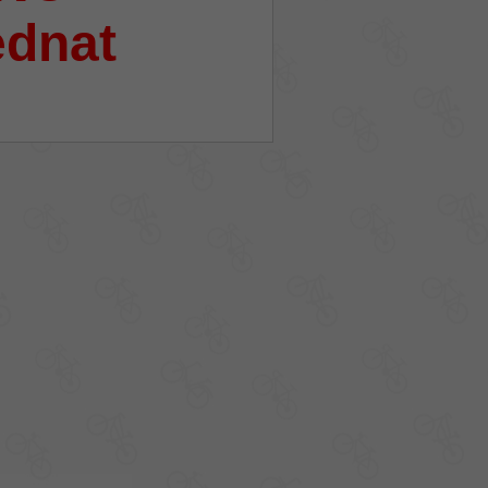
ednat