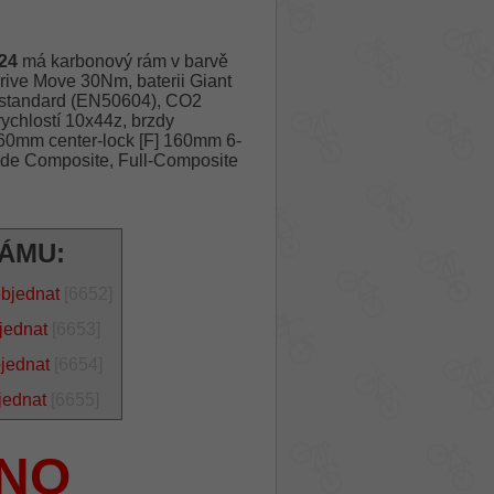
24
má karbonový rám v barvě
ive Move 30Nm, baterii Giant
 standard (EN50604), CO2
ychlostí 10x44z, brzdy
60mm center-lock [F] 160mm 6-
rade Composite, Full-Composite
RÁMU:
objednat
[6652]
jednat
[6653]
bjednat
[6654]
jednat
[6655]
NO