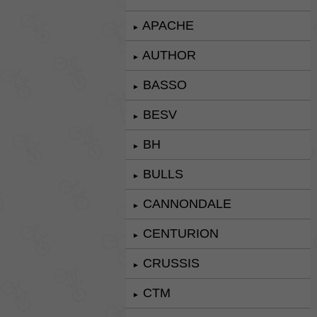
APACHE
►
AUTHOR
►
BASSO
►
BESV
►
BH
►
BULLS
►
CANNONDALE
►
CENTURION
►
CRUSSIS
►
CTM
►