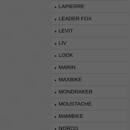
LAPIERRE
►
LEADER FOX
►
LEVIT
►
LIV
►
LOOK
►
MARIN
►
MAXBIKE
►
MONDRAKER
►
MOUSTACHE
►
MaMiBIKE
►
NORCO
►