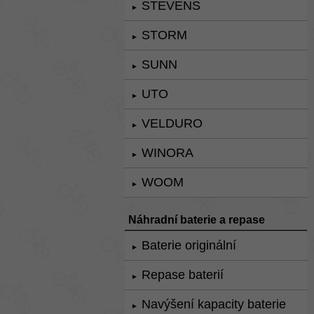
STEVENS
►
STORM
►
SUNN
►
UTO
►
VELDURO
►
WINORA
►
WOOM
►
Náhradní baterie a repase
Baterie originální
►
Repase baterií
►
Navýšení kapacity baterie
►